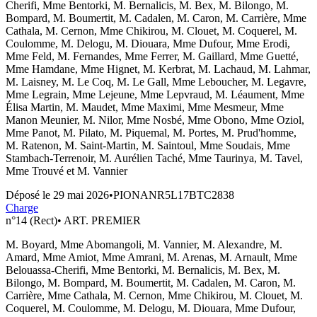
Cherifi, Mme Bentorki, M. Bernalicis, M. Bex, M. Bilongo, M.
Bompard, M. Boumertit, M. Cadalen, M. Caron, M. Carrière, Mme
Cathala, M. Cernon, Mme Chikirou, M. Clouet, M. Coquerel, M.
Coulomme, M. Delogu, M. Diouara, Mme Dufour, Mme Erodi,
Mme Feld, M. Fernandes, Mme Ferrer, M. Gaillard, Mme Guetté,
Mme Hamdane, Mme Hignet, M. Kerbrat, M. Lachaud, M. Lahmar,
M. Laisney, M. Le Coq, M. Le Gall, Mme Leboucher, M. Legavre,
Mme Legrain, Mme Lejeune, Mme Lepvraud, M. Léaument, Mme
Élisa Martin, M. Maudet, Mme Maximi, Mme Mesmeur, Mme
Manon Meunier, M. Nilor, Mme Nosbé, Mme Obono, Mme Oziol,
Mme Panot, M. Pilato, M. Piquemal, M. Portes, M. Prud'homme,
M. Ratenon, M. Saint-Martin, M. Saintoul, Mme Soudais, Mme
Stambach-Terrenoir, M. Aurélien Taché, Mme Taurinya, M. Tavel,
Mme Trouvé et M. Vannier
Déposé le
29 mai 2026
•
PIONANR5L17BTC2838
Charge
n°
14 (Rect)
•
ART. PREMIER
M. Boyard, Mme Abomangoli, M. Vannier, M. Alexandre, M.
Amard, Mme Amiot, Mme Amrani, M. Arenas, M. Arnault, Mme
Belouassa-Cherifi, Mme Bentorki, M. Bernalicis, M. Bex, M.
Bilongo, M. Bompard, M. Boumertit, M. Cadalen, M. Caron, M.
Carrière, Mme Cathala, M. Cernon, Mme Chikirou, M. Clouet, M.
Coquerel, M. Coulomme, M. Delogu, M. Diouara, Mme Dufour,