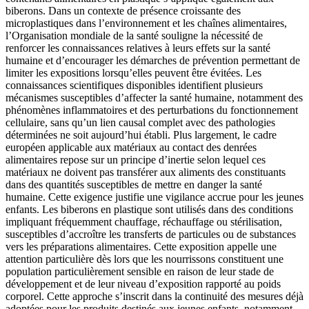
biberons. Dans un contexte de présence croissante des
microplastiques dans l’environnement et les chaînes alimentaires,
l’Organisation mondiale de la santé souligne la nécessité de
renforcer les connaissances relatives à leurs effets sur la santé
humaine et d’encourager les démarches de prévention permettant de
limiter les expositions lorsqu’elles peuvent être évitées. Les
connaissances scientifiques disponibles identifient plusieurs
mécanismes susceptibles d’affecter la santé humaine, notamment des
phénomènes inflammatoires et des perturbations du fonctionnement
cellulaire, sans qu’un lien causal complet avec des pathologies
déterminées ne soit aujourd’hui établi. Plus largement, le cadre
européen applicable aux matériaux au contact des denrées
alimentaires repose sur un principe d’inertie selon lequel ces
matériaux ne doivent pas transférer aux aliments des constituants
dans des quantités susceptibles de mettre en danger la santé
humaine. Cette exigence justifie une vigilance accrue pour les jeunes
enfants. Les biberons en plastique sont utilisés dans des conditions
impliquant fréquemment chauffage, réchauffage ou stérilisation,
susceptibles d’accroître les transferts de particules ou de substances
vers les préparations alimentaires. Cette exposition appelle une
attention particulière dès lors que les nourrissons constituent une
population particulièrement sensible en raison de leur stade de
développement et de leur niveau d’exposition rapporté au poids
corporel. Cette approche s’inscrit dans la continuité des mesures déjà
adoptées pour les produits destinés aux jeunes enfants, notamment