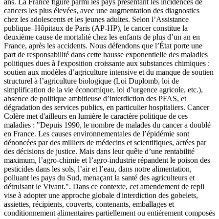
ans. La France figure parmi les pays présentant les incidences de
cancers les plus élevées, avec une augmentation des diagnostics
chez les adolescents et les jeunes adultes. Selon l’Assistance
publique–Hôpitaux de Paris (AP-HP), le cancer constitue la
deuxième cause de mortalité chez les enfants de plus d’un an en
France, après les accidents. Nous défendons que l’État porte une
part de responsabilité dans cette hausse exponentielle des maladies
politiques dues à l'exposition croissante aux substances chimiques :
soutien aux modèles d’agriculture intensive et du manque de soutien
structurel à l’agriculture biologique (Loi Duplomb, loi de
simplification de la vie économique, loi d’urgence agricole, etc.),
absence de politique ambitieuse d’interdiction des PFAS, et
dégradation des services publics, en particulier hospitaliers. Cancer
Colère met d'ailleurs en lumière le caractère politique de ces
maladies : "Depuis 1990, le nombre de malades du cancer a doublé
en France. Les causes environnementales de l’épidémie sont
dénoncées par des milliers de médecins et scientifiques, actées par
des décisions de justice. Mais dans leur quête d’une rentabilité
maximum, l’agro-chimie et l’agro-industrie répandent le poison des
pesticides dans les sols, l’air et l’eau, dans notre alimentation,
polluant les pays du Sud, menaçant la santé des agriculteurs et
détruisant le Vivant.". Dans ce contexte, cet amendement de repli
vise à adopter une approche globale d'interdiction des gobelets,
assiettes, récipients, couverts, contenants, emballages et
conditionnement alimentaires partiellement ou entièrement composés