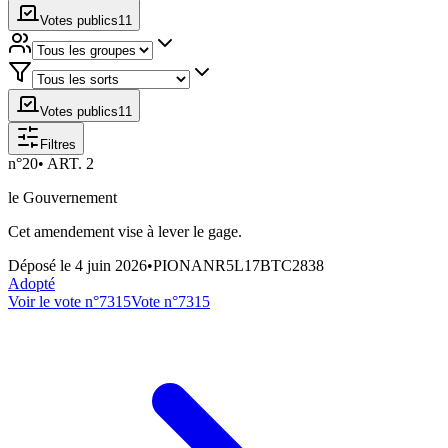
Votes publics
11
Votes publics
11
Filtres
n°
20
•
ART. 2
le Gouvernement
Cet amendement vise à lever le gage.
Déposé le
4 juin 2026
•
PIONANR5L17BTC2838
Adopté
Voir le vote n°
7315
Vote n°
7315