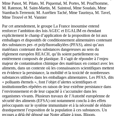
Mme Panot, M. Pilato, M. Piquemal, M. Portes, M. Prud'homme,
M. Ratenon, M. Saint-Martin, M. Saintoul, Mme Soudais, Mme
Stambach-Terrenoir, M. Aurélien Taché, Mme Taurinya, M. Tavel,
Mme Trouvé et M. Vannier
Par cet amendement, le groupe La France insoumise entend
renforcer l’ambition des lois AGEC et EGALIM en étendant
explicitement le champ d’application de la proposition de loi aux
emballages et dispositifs de conditionnement alimentaires contenant
des substances per- et polyfluoroalkylées (PFAS), ainsi qu’aux
matériaux contenant des substances dangereuses au sens du
règlement européen REACH, qu’ils soient partiellement ou
entièrement composés de plastique. Il s’agit de répondre à l’enjeu
majeur de contamination chimique des matériaux en contact avec les
aliments, dans un contexte où les connaissances scientifiques mettent
en évidence la persistance, la mobilité et la toxicité de nombreuses
substances utilisées dans les emballages alimentaires. Les PFAS, dits
« polluants éternels », font l’objet d’alertes scientifiques et
institutionnelles répétées en raison de leur extrême persistance dans
l’environnement et de leur capacité à s’accumuler dans les
organismes vivants. Plusieurs travaux de l’Autorité européenne de
sécurité des aliments (EFSA) ont notamment conclu à des effets
préoccupants sur le système immunitaire et à la nécessité de réduire
drastiquement l’exposition de la population à ces substances. Un
recours a déjà été déposé par Notre affaire à tous, Bloom,