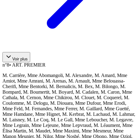
Voir plus
n°
8
•
ART. PREMIER
M. Carrière, Mme Abomangoli, M. Alexandre, M. Amard, Mme
Amiot, Mme Amrani, M. Arenas, M. Arnault, Mme Belouassa-
Cherifi, Mme Bentorki, M. Bernalicis, M. Bex, M. Bilongo, M.
Bompard, M. Boumertit, M. Boyard, M. Cadalen, M. Caron, Mme
Cathala, M. Cernon, Mme Chikirou, M. Clouet, M. Coquerel, M.
Coulomme, M. Delogu, M. Diouara, Mme Dufour, Mme Erodi,
Mme Feld, M. Fernandes, Mme Ferrer, M. Gaillard, Mme Guetté,
Mme Hamdane, Mme Hignet, M. Kerbrat, M. Lachaud, M. Lahmar,
M. Laisney, M. Le Coq, M. Le Gall, Mme Leboucher, M. Legavre,
Mme Legrain, Mme Lejeune, Mme Lepvraud, M. Léaument, Mme
Élisa Martin, M. Maudet, Mme Maximi, Mme Mesmeur, Mme
Manon Meunier, M. Nilor, Mme Nosbé, Mme Obono, Mme Oziol,