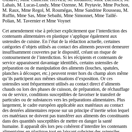
Lahais, M. Lucas-Lundy, Mme Ozenne, M. Peytavie, Mme Pochon,
M. Raux, Mme Regol, M. Roumégas, Mme Sandrine Rousseau, M.
Ruffin, Mme Sas, Mme Sebaihi, Mme Simonnet, Mme Taillé-
Polian, M. Tavernier et Mme Voynet
Cet amendement vise à préciser explicitement que l’interdiction des
contenants alimentaires en plastique s’applique également aux
ustensiles de cuisine. En l’état de la rédaction actuelle, certaines
catégories d’objets utilisés au contact des aliments peuvent demeurer
insuffisamment couvertes par le dispositif, créant un risque de
contournement de l’interdiction. Si les récipients et contenants de
service apparaissent davantage identifiés, certains ustensiles de
préparation ou de manipulation des aliments (louches, spatules,
planches à découper, etc.) peuvent rester hors du champ alors même
qu’ils participent aux mêmes situations d’exposition. Or ces
ustensiles sont fréquemment utilisés au contact direct d’aliments
chauds ou lors des phases de cuisson, de préparation, de réchauffage
ou de service, conditions susceptibles de favoriser le transfert de
particules ou de substances vers les préparations alimentaires. Plus
largement, le cadre européen applicable aux matériaux au contact
des denrées alimentaires repose sur un principe d’inertie selon lequel
ces matériaux ne doivent pas transférer aux aliments des constituants
dans des quantités susceptibles de mettre en danger la santé
humaine. Il apparaît dès lors peu cohérent d’interdire les contenants
alimentaires en plastique tout en laissant subsister des ustensiles