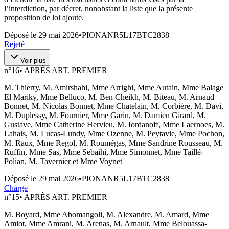
l’interdiction, par décret, nonobstant la liste que la présente
proposition de loi ajoute.
Déposé le
29 mai 2026
•
PIONANR5L17BTC2838
Rejeté
Voir plus
n°
16
•
APRÈS ART. PREMIER
M. Thierry, M. Amirshahi, Mme Arrighi, Mme Autain, Mme Balage
El Mariky, Mme Belluco, M. Ben Cheikh, M. Biteau, M. Arnaud
Bonnet, M. Nicolas Bonnet, Mme Chatelain, M. Corbière, M. Davi,
M. Duplessy, M. Fournier, Mme Garin, M. Damien Girard, M.
Gustave, Mme Catherine Hervieu, M. Iordanoff, Mme Laernoes, M.
Lahais, M. Lucas-Lundy, Mme Ozenne, M. Peytavie, Mme Pochon,
M. Raux, Mme Regol, M. Roumégas, Mme Sandrine Rousseau, M.
Ruffin, Mme Sas, Mme Sebaihi, Mme Simonnet, Mme Taillé-
Polian, M. Tavernier et Mme Voynet
Déposé le
29 mai 2026
•
PIONANR5L17BTC2838
Charge
n°
15
•
APRÈS ART. PREMIER
M. Boyard, Mme Abomangoli, M. Alexandre, M. Amard, Mme
Amiot, Mme Amrani, M. Arenas, M. Arnault, Mme Belouassa-