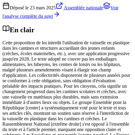
Déposé le
23 mars 2025
Assemblée nationale
Voir
l'analyse complète du sujet
En clair
Cette proposition de loi interdit l'utilisation de vaisselle en plastique
dans les cantines et structures accueillant des jeunes enfants
(crèches, écoles maternelles, etc.), avec une application progressive
jusqu'en 2028. Le texte adopté ne couvre pas les emballages
alimentaires, les biberons, les centres de loisirs ou les hôpitaux,
malgré plusieurs amendements visant à élargir son champ
d'application. Les collectivités disposeront de plusieurs années pour
se conformer à cette obligation, sans obligation d'évaluation
préalable des impacts pratiques. Pour les citoyens, cela signifie un
changement progressif dans les cantines scolaires et crèches, avec
une vaisselle en matériaux plus durables, mais sans extension
immédiate à d'autres lieux ou objets. Le groupe Ensemble pour la
République [centre] a systématiquement voté pour le texte et tous
ses articles clés, montrant un soutien sans réserve à l'interdiction de
la vaisselle en plastique dans les cantines et crèches. Le
Rassemblement National [extrême droite] s'est opposé à l'ensemble
du texte et à l'article premier, marquant une opposition claire et
cohérente. Les Socialistes et apparentés [centre gauche], La France