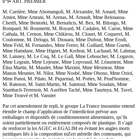
n°
9
•
ART. PREMIER
M. Carrière, Mme Abomangoli, M. Alexandre, M. Amard, Mme
Amiot, Mme Amrani, M. Arenas, M. Arnault, Mme Belouassa-
Cherifi, Mme Bentorki, M. Bernalicis, M. Bex, M. Bilongo, M.
Bompard, M. Boumertit, M. Boyard, M. Cadalen, M. Caron, Mme
Cathala, M. Cernon, Mme Chikirou, M. Clouet, M. Coquerel, M.
Coulomme, M. Delogu, M. Diouara, Mme Dufour, Mme Erodi,
Mme Feld, M. Fernandes, Mme Ferrer, M. Gaillard, Mme Guetté,
Mme Hamdane, Mme Hignet, M. Kerbrat, M. Lachaud, M. Lahmar,
M. Laisney, M. Le Coq, M. Le Gall, Mme Leboucher, M. Legavre,
Mme Legrain, Mme Lejeune, Mme Lepvraud, M. Léaument, Mme
Élisa Martin, M. Maudet, Mme Maximi, Mme Mesmeur, Mme
Manon Meunier, M. Nilor, Mme Nosbé, Mme Obono, Mme Oziol,
Mme Panot, M. Pilato, M. Piquemal, M. Portes, M. Prud'homme,
M. Ratenon, M. Saint-Martin, M. Saintoul, Mme Soudais, Mme
Stambach-Terrenoir, M. Aurélien Taché, Mme Taurinya, M. Tavel,
Mme Trouvé et M. Vannier
Par cet amendement de repli, le groupe La France insoumise entend
étendre le champ d’application de l’interdiction prévue aux
emballages et dispositifs de conditionnement alimentaires, qu’ils
soient partiellement ou entièrement composés de plastique. Il s’agit
de renforcer la loi AGEC et EGALIM en évitant les angles morts
juridiques liés à la composition mZeri atérielle des contenants, qui