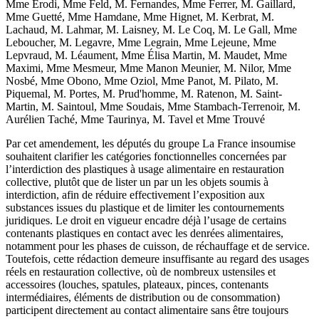
Mme Erodi, Mme Feld, M. Fernandes, Mme Ferrer, M. Gaillard,
Mme Guetté, Mme Hamdane, Mme Hignet, M. Kerbrat, M.
Lachaud, M. Lahmar, M. Laisney, M. Le Coq, M. Le Gall, Mme
Leboucher, M. Legavre, Mme Legrain, Mme Lejeune, Mme
Lepvraud, M. Léaument, Mme Élisa Martin, M. Maudet, Mme
Maximi, Mme Mesmeur, Mme Manon Meunier, M. Nilor, Mme
Nosbé, Mme Obono, Mme Oziol, Mme Panot, M. Pilato, M.
Piquemal, M. Portes, M. Prud'homme, M. Ratenon, M. Saint-
Martin, M. Saintoul, Mme Soudais, Mme Stambach-Terrenoir, M.
Aurélien Taché, Mme Taurinya, M. Tavel et Mme Trouvé
Par cet amendement, les députés du groupe La France insoumise
souhaitent clarifier les catégories fonctionnelles concernées par
l’interdiction des plastiques à usage alimentaire en restauration
collective, plutôt que de lister un par un les objets soumis à
interdiction, afin de réduire effectivement l’exposition aux
substances issues du plastique et de limiter les contournements
juridiques. Le droit en vigueur encadre déjà l’usage de certains
contenants plastiques en contact avec les denrées alimentaires,
notamment pour les phases de cuisson, de réchauffage et de service.
Toutefois, cette rédaction demeure insuffisante au regard des usages
réels en restauration collective, où de nombreux ustensiles et
accessoires (louches, spatules, plateaux, pinces, contenants
intermédiaires, éléments de distribution ou de consommation)
participent directement au contact alimentaire sans être toujours