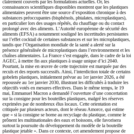
clairement couverts par les formulations actuelles. Or, les
connaissances scientifiques disponibles montrent que les plastiques
alimentaires peuvent être une source d’exposition chronique à des
substances préoccupantes (bisphénols, phtalates, microplastiques),
en particulier lors des usages répétés, du chauffage ou du contact
prolongé avec des aliments. L’Autorité européenne de sécurité des
aliments (EFSA) a notamment souligné les incertitudes persistantes
sur l’effet cocktail de certaines substances et sur les microplastiques,
tandis que l’Organisation mondiale de la santé a alerté sur la
présence généralisée de microplastiques dans l’environnement et les
chaînes alimentaires. La France s’est engagée, dans le cadre de la loi
AGEC, à mettre fin aux plastiques à usage unique d’ici 2040.
Pourtant, la mise en œuvre de cette trajectoire est marquée par des
reculs et des reports successifs. Ainsi, l’interdiction totale de certains
gobelets plastiques, initialement prévue au 1er janvier 2026, a été
repoussée au 1er janvier 2030, illustrant les difficultés à traduire les
objectifs votés en mesures effectives. Dans le même temps, le 19
mai, Emmanuel Macron a demandé l’ouverture d’une concertation
sur la consigne pour les bouteilles plastiques, malgré les réserves
exprimées par de nombreux élus locaux. Cette orientation est
critiquée par plusieurs acteurs, dont le réseau Amorce, qui estime
que « si la consigne se borne au recyclage du plastique, comme le
prônent les multinationales des eaux et boissons, elle favorisera
surtout la poursuite du développement du modèle de la bouteille
plastique jetable ». Dans ce contexte, cet amendement propose de