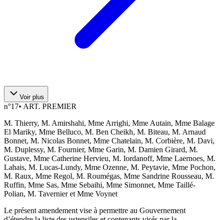
Voir plus
n°
17
•
ART. PREMIER
M. Thierry, M. Amirshahi, Mme Arrighi, Mme Autain, Mme Balage
El Mariky, Mme Belluco, M. Ben Cheikh, M. Biteau, M. Arnaud
Bonnet, M. Nicolas Bonnet, Mme Chatelain, M. Corbière, M. Davi,
M. Duplessy, M. Fournier, Mme Garin, M. Damien Girard, M.
Gustave, Mme Catherine Hervieu, M. Iordanoff, Mme Laernoes, M.
Lahais, M. Lucas-Lundy, Mme Ozenne, M. Peytavie, Mme Pochon,
M. Raux, Mme Regol, M. Roumégas, Mme Sandrine Rousseau, M.
Ruffin, Mme Sas, Mme Sebaihi, Mme Simonnet, Mme Taillé-
Polian, M. Tavernier et Mme Voynet
Le présent amendement vise à permettre au Gouvernement
d’étendre la liste des ustensiles et contenants visés par la