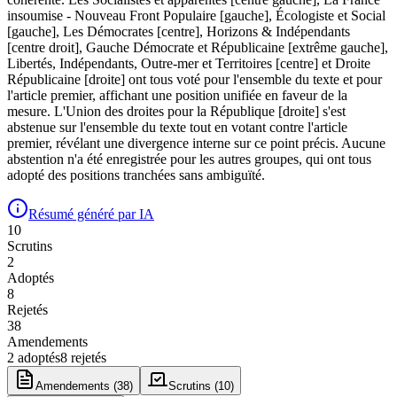
insoumise - Nouveau Front Populaire [gauche], Écologiste et Social
[gauche], Les Démocrates [centre], Horizons & Indépendants
[centre droit], Gauche Démocrate et Républicaine [extrême gauche],
Libertés, Indépendants, Outre-mer et Territoires [centre] et Droite
Républicaine [droite] ont tous voté pour l'ensemble du texte et pour
l'article premier, affichant une position unifiée en faveur de la
mesure. L'Union des droites pour la République [droite] s'est
abstenue sur l'ensemble du texte tout en votant contre l'article
premier, révélant une divergence interne sur ce point précis. Aucune
abstention n'a été enregistrée pour les autres groupes, qui ont tous
adopté des positions tranchées sans ambiguïté.
Résumé généré par IA
10
Scrutin
s
2
Adopté
s
8
Rejeté
s
38
Amendement
s
2
adopté
s
8
rejeté
s
Amendements (
38
)
Scrutins (
10
)