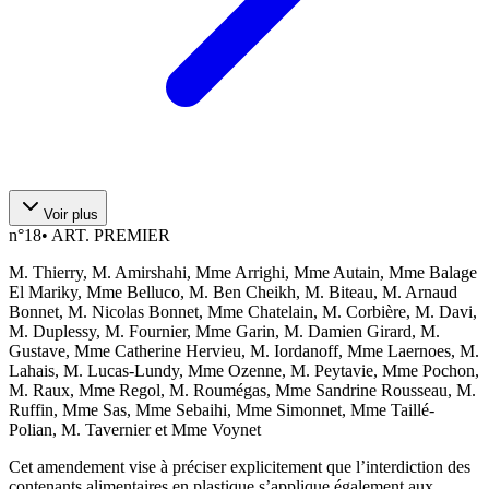
Voir plus
n°
18
•
ART. PREMIER
M. Thierry, M. Amirshahi, Mme Arrighi, Mme Autain, Mme Balage
El Mariky, Mme Belluco, M. Ben Cheikh, M. Biteau, M. Arnaud
Bonnet, M. Nicolas Bonnet, Mme Chatelain, M. Corbière, M. Davi,
M. Duplessy, M. Fournier, Mme Garin, M. Damien Girard, M.
Gustave, Mme Catherine Hervieu, M. Iordanoff, Mme Laernoes, M.
Lahais, M. Lucas-Lundy, Mme Ozenne, M. Peytavie, Mme Pochon,
M. Raux, Mme Regol, M. Roumégas, Mme Sandrine Rousseau, M.
Ruffin, Mme Sas, Mme Sebaihi, Mme Simonnet, Mme Taillé-
Polian, M. Tavernier et Mme Voynet
Cet amendement vise à préciser explicitement que l’interdiction des
contenants alimentaires en plastique s’applique également aux