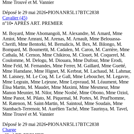
Mme Trouvé et M. Vannier
Déposé le
29 mai 2026
•
PIONANR5L17BTC2838
Cavalier (45)
n°
10
•
APRÈS ART. PREMIER
M. Boyard, Mme Abomangoli, M. Alexandre, M. Amard, Mme
Amiot, Mme Amrani, M. Arenas, M. Arnault, Mme Belouassa-
Cherifi, Mme Bentorki, M. Bernalicis, M. Bex, M. Bilongo, M.
Bompard, M. Boumertit, M. Cadalen, M. Caron, M. Carrière, Mme
Cathala, M. Cernon, Mme Chikirou, M. Clouet, M. Coquerel, M.
Coulomme, M. Delogu, M. Diouara, Mme Dufour, Mme Erodi,
Mme Feld, M. Fernandes, Mme Ferrer, M. Gaillard, Mme Guetté,
Mme Hamdane, Mme Hignet, M. Kerbrat, M. Lachaud, M. Lahmar,
M. Laisney, M. Le Coq, M. Le Gall, Mme Leboucher, M. Legavre,
Mme Legrain, Mme Lejeune, Mme Lepvraud, M. Léaument, Mme
Élisa Martin, M. Maudet, Mme Maximi, Mme Mesmeur, Mme
Manon Meunier, M. Nilor, Mme Nosbé, Mme Obono, Mme Oziol,
Mme Panot, M. Pilato, M. Piquemal, M. Portes, M. Prud'homme,
M. Ratenon, M. Saint-Martin, M. Saintoul, Mme Soudais, Mme
Stambach-Terrenoir, M. Aurélien Taché, Mme Taurinya, M. Tavel,
Mme Trouvé et M. Vannier
Déposé le
29 mai 2026
•
PIONANR5L17BTC2838
Charge