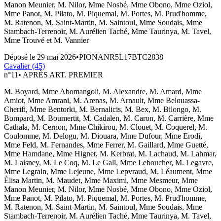
Manon Meunier, M. Nilor, Mme Nosbé, Mme Obono, Mme Oziol,
Mme Panot, M. Pilato, M. Piquemal, M. Portes, M. Prud'homme,
M. Ratenon, M. Saint-Martin, M. Saintoul, Mme Soudais, Mme
Stambach-Terrenoir, M. Aurélien Taché, Mme Taurinya, M. Tavel,
Mme Trouvé et M. Vannier
Déposé le
29 mai 2026
•
PIONANR5L17BTC2838
Cavalier (45)
n°
11
•
APRÈS ART. PREMIER
M. Boyard, Mme Abomangoli, M. Alexandre, M. Amard, Mme
Amiot, Mme Amrani, M. Arenas, M. Arnault, Mme Belouassa-
Cherifi, Mme Bentorki, M. Bernalicis, M. Bex, M. Bilongo, M.
Bompard, M. Boumertit, M. Cadalen, M. Caron, M. Carrière, Mme
Cathala, M. Cernon, Mme Chikirou, M. Clouet, M. Coquerel, M.
Coulomme, M. Delogu, M. Diouara, Mme Dufour, Mme Erodi,
Mme Feld, M. Fernandes, Mme Ferrer, M. Gaillard, Mme Guetté,
Mme Hamdane, Mme Hignet, M. Kerbrat, M. Lachaud, M. Lahmar,
M. Laisney, M. Le Coq, M. Le Gall, Mme Leboucher, M. Legavre,
Mme Legrain, Mme Lejeune, Mme Lepvraud, M. Léaument, Mme
Élisa Martin, M. Maudet, Mme Maximi, Mme Mesmeur, Mme
Manon Meunier, M. Nilor, Mme Nosbé, Mme Obono, Mme Oziol,
Mme Panot, M. Pilato, M. Piquemal, M. Portes, M. Prud'homme,
M. Ratenon, M. Saint-Martin, M. Saintoul, Mme Soudais, Mme
Stambach-Terrenoir, M. Aurélien Taché, Mme Taurinya, M. Tavel,