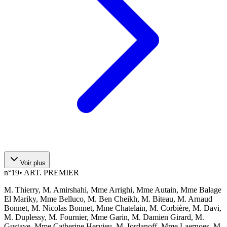
Voir plus
n°
19
•
ART. PREMIER
M. Thierry, M. Amirshahi, Mme Arrighi, Mme Autain, Mme Balage
El Mariky, Mme Belluco, M. Ben Cheikh, M. Biteau, M. Arnaud
Bonnet, M. Nicolas Bonnet, Mme Chatelain, M. Corbière, M. Davi,
M. Duplessy, M. Fournier, Mme Garin, M. Damien Girard, M.
Gustave, Mme Catherine Hervieu, M. Iordanoff, Mme Laernoes, M.