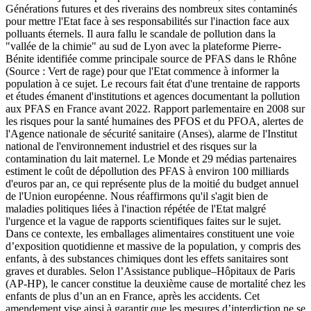
Générations futures et des riverains des nombreux sites contaminés
pour mettre l'Etat face à ses responsabilités sur l'inaction face aux
polluants éternels. Il aura fallu le scandale de pollution dans la
"vallée de la chimie" au sud de Lyon avec la plateforme Pierre-
Bénite identifiée comme principale source de PFAS dans le Rhône
(Source : Vert de rage) pour que l'Etat commence à informer la
population à ce sujet. Le recours fait état d'une trentaine de rapports
et études émanent d'institutions et agences documentant la pollution
aux PFAS en France avant 2022. Rapport parlementaire en 2008 sur
les risques pour la santé humaines des PFOS et du PFOA, alertes de
l'Agence nationale de sécurité sanitaire (Anses), alarme de l'Institut
national de l'environnement industriel et des risques sur la
contamination du lait maternel. Le Monde et 29 médias partenaires
estiment le coût de dépollution des PFAS à environ 100 milliards
d'euros par an, ce qui représente plus de la moitié du budget annuel
de l'Union européenne. Nous réaffirmons qu'il s'agit bien de
maladies politiques liées à l'inaction répétée de l'Etat malgré
l'urgence et la vague de rapports scientifiques faites sur le sujet.
Dans ce contexte, les emballages alimentaires constituent une voie
d’exposition quotidienne et massive de la population, y compris des
enfants, à des substances chimiques dont les effets sanitaires sont
graves et durables. Selon l’Assistance publique–Hôpitaux de Paris
(AP-HP), le cancer constitue la deuxième cause de mortalité chez les
enfants de plus d’un an en France, après les accidents. Cet
amendement vise ainsi à garantir que les mesures d’interdiction ne se