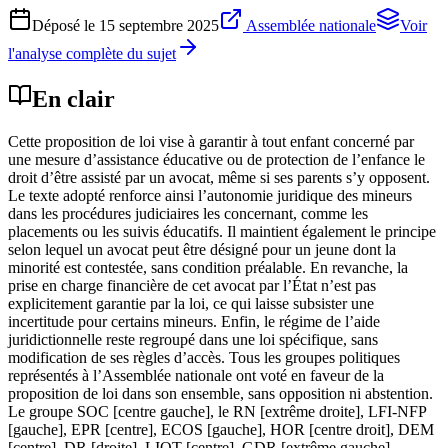
Déposé le
15 septembre 2025
Assemblée nationale
Voir
l'analyse complète du sujet
En clair
Cette proposition de loi vise à garantir à tout enfant concerné par
une mesure d’assistance éducative ou de protection de l’enfance le
droit d’être assisté par un avocat, même si ses parents s’y opposent.
Le texte adopté renforce ainsi l’autonomie juridique des mineurs
dans les procédures judiciaires les concernant, comme les
placements ou les suivis éducatifs. Il maintient également le principe
selon lequel un avocat peut être désigné pour un jeune dont la
minorité est contestée, sans condition préalable. En revanche, la
prise en charge financière de cet avocat par l’État n’est pas
explicitement garantie par la loi, ce qui laisse subsister une
incertitude pour certains mineurs. Enfin, le régime de l’aide
juridictionnelle reste regroupé dans une loi spécifique, sans
modification de ses règles d’accès. Tous les groupes politiques
représentés à l’Assemblée nationale ont voté en faveur de la
proposition de loi dans son ensemble, sans opposition ni abstention.
Le groupe SOC [centre gauche], le RN [extrême droite], LFI-NFP
[gauche], EPR [centre], ECOS [gauche], HOR [centre droit], DEM
[centre], DR [droite], LIOT [centre], GDR [extrême gauche],