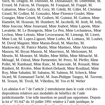
Such, M. Dragon, M. Dufosset, M. Dussausaye, M. Dutremble, M.
Evrard, M. Falcon, M. Florquin, M. Fouquart, M. Frappé, M.
Gabarron, Mme Galzy, M. Gery, M. Giletti, M. Gillet, M. Christian
Girard, M. Golliot, M. Gonzalez, Mme Florence Goulet, Mme
Grangier, Mme Griseti, M. Guibert, M. Guiniot, M. Guitton, Mme
Hamelet, M. Houssin, M. Humbert, M. Jacobelli, M. Jenft, M. Jolly,
Mme Joncour, Mme Josserand, Mme Joubert, Mme Laporte, Mme
Lavalette, M. Le Bourgeois, Mme Le Pen, Mme Lechanteux, Mme
Lechon, Mme Lelouis, Mme Levavasseur, M. Limongi, M. Lioret,
Mme Loir, M. Lopez-Liguori, Mme Lorho, M. Lottiaux, M. Loubet,
M. David Magnier, Mme Marais-Beuil, M. Marchio, M.
Markowsky, M. Patrice Martin, Mme Martinez, Mme Alexandra
Masson, M. Bryan Masson, M. Mauvieux, M. Meizonnet, M.
Meurin, M. Monnier, M. Muller, Mme Mélin, Mme Ménaché, M.
Ménagé, M. Odoul, Mme Parmentier, M. Perez, M. Pfeffer, Mme
Pollet, M. Rambaud, Mme Ranc, M. Rancoule, M. Renault, Mme
Rimbert, M. Rivière, Mme Robert-Dehault, Mme Roullaud, Mme
Roy, Mme Sabatini, M. Sabatou, M. Salmon, M. Schreck, Mme
Sicard, M. Emmanuel Taché, M. Jean-Philippe Tanguy, M. Taverne,
M. Tesson, M. Tivoli, M. Villedieu, M. Vos et M. Weber
Les alinéas 6 et 7 de l’article 2 introduisent dans le code civil des
dispositions relatives aux modalités de bénéfice de l’aide
juridictionnelle. Une telle insertion ne paraît pas opportune. Depuis
la loi n° 91‑647 du 10 juillet 1991 relative à l’aide juridique, le