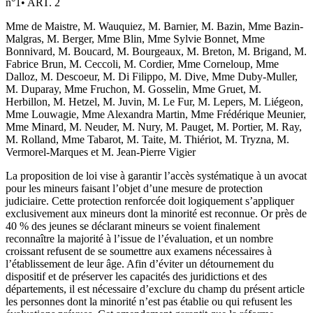
n°
1
•
ART. 2
Mme de Maistre, M. Wauquiez, M. Barnier, M. Bazin, Mme Bazin-
Malgras, M. Berger, Mme Blin, Mme Sylvie Bonnet, Mme
Bonnivard, M. Boucard, M. Bourgeaux, M. Breton, M. Brigand, M.
Fabrice Brun, M. Ceccoli, M. Cordier, Mme Corneloup, Mme
Dalloz, M. Descoeur, M. Di Filippo, M. Dive, Mme Duby-Muller,
M. Duparay, Mme Fruchon, M. Gosselin, Mme Gruet, M.
Herbillon, M. Hetzel, M. Juvin, M. Le Fur, M. Lepers, M. Liégeon,
Mme Louwagie, Mme Alexandra Martin, Mme Frédérique Meunier,
Mme Minard, M. Neuder, M. Nury, M. Pauget, M. Portier, M. Ray,
M. Rolland, Mme Tabarot, M. Taite, M. Thiériot, M. Tryzna, M.
Vermorel-Marques et M. Jean-Pierre Vigier
La proposition de loi vise à garantir l’accès systématique à un avocat
pour les mineurs faisant l’objet d’une mesure de protection
judiciaire. Cette protection renforcée doit logiquement s’appliquer
exclusivement aux mineurs dont la minorité est reconnue. Or près de
40 % des jeunes se déclarant mineurs se voient finalement
reconnaître la majorité à l’issue de l’évaluation, et un nombre
croissant refusent de se soumettre aux examens nécessaires à
l’établissement de leur âge. Afin d’éviter un détournement du
dispositif et de préserver les capacités des juridictions et des
départements, il est nécessaire d’exclure du champ du présent article
les personnes dont la minorité n’est pas établie ou qui refusent les