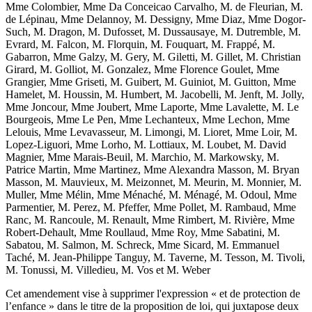
Mme Colombier, Mme Da Conceicao Carvalho, M. de Fleurian, M.
de Lépinau, Mme Delannoy, M. Dessigny, Mme Diaz, Mme Dogor-
Such, M. Dragon, M. Dufosset, M. Dussausaye, M. Dutremble, M.
Evrard, M. Falcon, M. Florquin, M. Fouquart, M. Frappé, M.
Gabarron, Mme Galzy, M. Gery, M. Giletti, M. Gillet, M. Christian
Girard, M. Golliot, M. Gonzalez, Mme Florence Goulet, Mme
Grangier, Mme Griseti, M. Guibert, M. Guiniot, M. Guitton, Mme
Hamelet, M. Houssin, M. Humbert, M. Jacobelli, M. Jenft, M. Jolly,
Mme Joncour, Mme Joubert, Mme Laporte, Mme Lavalette, M. Le
Bourgeois, Mme Le Pen, Mme Lechanteux, Mme Lechon, Mme
Lelouis, Mme Levavasseur, M. Limongi, M. Lioret, Mme Loir, M.
Lopez-Liguori, Mme Lorho, M. Lottiaux, M. Loubet, M. David
Magnier, Mme Marais-Beuil, M. Marchio, M. Markowsky, M.
Patrice Martin, Mme Martinez, Mme Alexandra Masson, M. Bryan
Masson, M. Mauvieux, M. Meizonnet, M. Meurin, M. Monnier, M.
Muller, Mme Mélin, Mme Ménaché, M. Ménagé, M. Odoul, Mme
Parmentier, M. Perez, M. Pfeffer, Mme Pollet, M. Rambaud, Mme
Ranc, M. Rancoule, M. Renault, Mme Rimbert, M. Rivière, Mme
Robert-Dehault, Mme Roullaud, Mme Roy, Mme Sabatini, M.
Sabatou, M. Salmon, M. Schreck, Mme Sicard, M. Emmanuel
Taché, M. Jean-Philippe Tanguy, M. Taverne, M. Tesson, M. Tivoli,
M. Tonussi, M. Villedieu, M. Vos et M. Weber
Cet amendement vise à supprimer l'expression « et de protection de
l’enfance » dans le titre de la proposition de loi, qui juxtapose deux