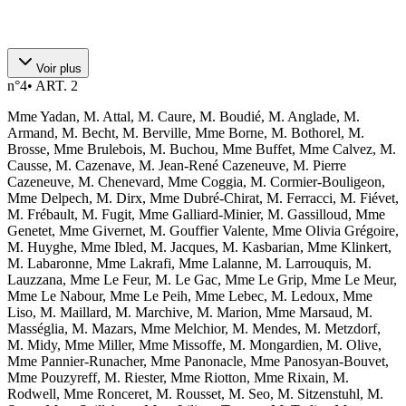
Voir plus
n°
4
•
ART. 2
Mme Yadan, M. Attal, M. Caure, M. Boudié, M. Anglade, M.
Armand, M. Becht, M. Berville, Mme Borne, M. Bothorel, M.
Brosse, Mme Brulebois, M. Buchou, Mme Buffet, Mme Calvez, M.
Causse, M. Cazenave, M. Jean-René Cazeneuve, M. Pierre
Cazeneuve, M. Chenevard, Mme Coggia, M. Cormier-Bouligeon,
Mme Delpech, M. Dirx, Mme Dubré-Chirat, M. Ferracci, M. Fiévet,
M. Frébault, M. Fugit, Mme Galliard-Minier, M. Gassilloud, Mme
Genetet, Mme Givernet, M. Gouffier Valente, Mme Olivia Grégoire,
M. Huyghe, Mme Ibled, M. Jacques, M. Kasbarian, Mme Klinkert,
M. Labaronne, Mme Lakrafi, Mme Lalanne, M. Larrouquis, M.
Lauzzana, Mme Le Feur, M. Le Gac, Mme Le Grip, Mme Le Meur,
Mme Le Nabour, Mme Le Peih, Mme Lebec, M. Ledoux, Mme
Liso, M. Maillard, M. Marchive, M. Marion, Mme Marsaud, M.
Masséglia, M. Mazars, Mme Melchior, M. Mendes, M. Metzdorf,
M. Midy, Mme Miller, Mme Missoffe, M. Mongardien, M. Olive,
Mme Pannier-Runacher, Mme Panonacle, Mme Panosyan-Bouvet,
Mme Pouzyreff, M. Riester, Mme Riotton, Mme Rixain, M.
Rodwell, Mme Ronceret, M. Rousset, M. Seo, M. Sitzenstuhl, M.