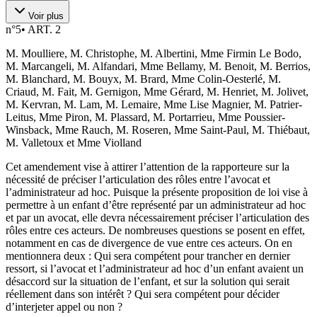
Voir plus
n°
5
•
ART. 2
M. Moulliere, M. Christophe, M. Albertini, Mme Firmin Le Bodo,
M. Marcangeli, M. Alfandari, Mme Bellamy, M. Benoit, M. Berrios,
M. Blanchard, M. Bouyx, M. Brard, Mme Colin-Oesterlé, M.
Criaud, M. Fait, M. Gernigon, Mme Gérard, M. Henriet, M. Jolivet,
M. Kervran, M. Lam, M. Lemaire, Mme Lise Magnier, M. Patrier-
Leitus, Mme Piron, M. Plassard, M. Portarrieu, Mme Poussier-
Winsback, Mme Rauch, M. Roseren, Mme Saint-Paul, M. Thiébaut,
M. Valletoux et Mme Violland
Cet amendement vise à attirer l’attention de la rapporteure sur la
nécessité de préciser l’articulation des rôles entre l’avocat et
l’administrateur ad hoc. Puisque la présente proposition de loi vise à
permettre à un enfant d’être représenté par un administrateur ad hoc
et par un avocat, elle devra nécessairement préciser l’articulation des
rôles entre ces acteurs. De nombreuses questions se posent en effet,
notamment en cas de divergence de vue entre ces acteurs. On en
mentionnera deux : Qui sera compétent pour trancher en dernier
ressort, si l’avocat et l’administrateur ad hoc d’un enfant avaient un
désaccord sur la situation de l’enfant, et sur la solution qui serait
réellement dans son intérêt ? Qui sera compétent pour décider
d’interjeter appel ou non ?