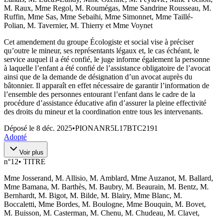
M. Raux, Mme Regol, M. Roumégas, Mme Sandrine Rousseau, M.
Ruffin, Mme Sas, Mme Sebaihi, Mme Simonnet, Mme Taillé-
Polian, M. Tavernier, M. Thierry et Mme Voynet
Cet amendement du groupe Écologiste et social vise à préciser
qu’outre le mineur, ses représentants légaux et, le cas échéant, le
service auquel il a été confié, le juge informe également la personne
à laquelle l’enfant a été confié de l’assistance obligatoire de l’avocat
ainsi que de la demande de désignation d’un avocat auprès du
bâtonnier. Il apparaît en effet nécessaire de garantir l’information de
l’ensemble des personnes entourant l’enfant dans le cadre de la
procédure d’assistance éducative afin d’assurer la pleine effectivité
des droits du mineur et la coordination entre tous les intervenants.
Déposé le
8 déc. 2025
•
PIONANR5L17BTC2191
Adopté
Voir plus
n°
12
•
TITRE
Mme Josserand, M. Allisio, M. Amblard, Mme Auzanot, M. Ballard,
Mme Bamana, M. Barthès, M. Baubry, M. Beaurain, M. Bentz, M.
Bernhardt, M. Bigot, M. Bilde, M. Blairy, Mme Blanc, M.
Boccaletti, Mme Bordes, M. Boulogne, Mme Bouquin, M. Bovet,
M. Buisson, M. Casterman, M. Chenu, M. Chudeau, M. Clavet,