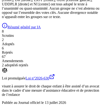
UDDPLR [droite] et NI [centre] ont tous adopté le texte à
l’unanimité ou quasi-unanimité. Aucun groupe ne s’est abstenu ou
opposé sur l’ensemble des votes clés. Aucune divergence notable
n’apparaît entre les groupes sur ce texte.
Résumé généré par IA
8
Scrutin
s
2
Adopté
s
6
Rejeté
s
67
Amendement
s
2
adopté
s
6
rejeté
s
Loi promulguée
Loi n°
2026-630
visant à assurer le droit de chaque enfant à être assisté d’un avocat
dans le cadre d’une mesure d’assistance éducative et de protection
de l’enfance
Publiée au Journal officiel le
13 juillet 2026