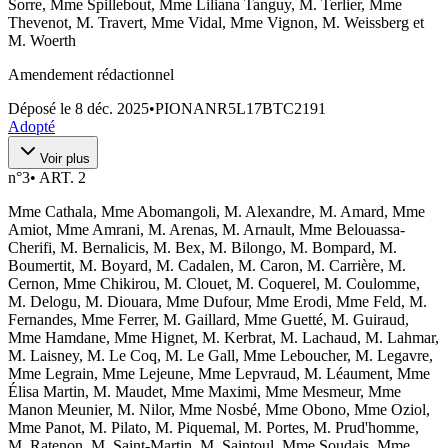
Sorre, Mme Spillebout, Mme Liliana Tanguy, M. Terlier, Mme
Thevenot, M. Travert, Mme Vidal, Mme Vignon, M. Weissberg et
M. Woerth
Amendement rédactionnel
Déposé le
8 déc. 2025
•
PIONANR5L17BTC2191
Adopté
Voir plus
n°
3
•
ART. 2
Mme Cathala, Mme Abomangoli, M. Alexandre, M. Amard, Mme
Amiot, Mme Amrani, M. Arenas, M. Arnault, Mme Belouassa-
Cherifi, M. Bernalicis, M. Bex, M. Bilongo, M. Bompard, M.
Boumertit, M. Boyard, M. Cadalen, M. Caron, M. Carrière, M.
Cernon, Mme Chikirou, M. Clouet, M. Coquerel, M. Coulomme,
M. Delogu, M. Diouara, Mme Dufour, Mme Erodi, Mme Feld, M.
Fernandes, Mme Ferrer, M. Gaillard, Mme Guetté, M. Guiraud,
Mme Hamdane, Mme Hignet, M. Kerbrat, M. Lachaud, M. Lahmar,
M. Laisney, M. Le Coq, M. Le Gall, Mme Leboucher, M. Legavre,
Mme Legrain, Mme Lejeune, Mme Lepvraud, M. Léaument, Mme
Élisa Martin, M. Maudet, Mme Maximi, Mme Mesmeur, Mme
Manon Meunier, M. Nilor, Mme Nosbé, Mme Obono, Mme Oziol,
Mme Panot, M. Pilato, M. Piquemal, M. Portes, M. Prud'homme,
M. Ratenon, M. Saint-Martin, M. Saintoul, Mme Soudais, Mme