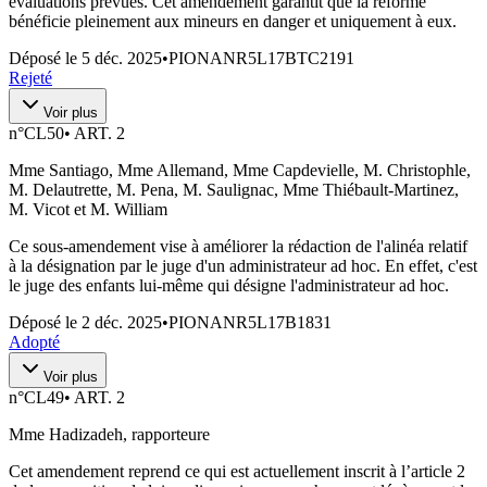
évaluations prévues. Cet amendement garantit que la réforme
bénéficie pleinement aux mineurs en danger et uniquement à eux.
Déposé le
5 déc. 2025
•
PIONANR5L17BTC2191
Rejeté
Voir plus
n°
CL50
•
ART. 2
Mme Santiago, Mme Allemand, Mme Capdevielle, M. Christophle,
M. Delautrette, M. Pena, M. Saulignac, Mme Thiébault-Martinez,
M. Vicot et M. William
Ce sous-amendement vise à améliorer la rédaction de l'alinéa relatif
à la désignation par le juge d'un administrateur ad hoc. En effet, c'est
le juge des enfants lui-même qui désigne l'administrateur ad hoc.
Déposé le
2 déc. 2025
•
PIONANR5L17B1831
Adopté
Voir plus
n°
CL49
•
ART. 2
Mme Hadizadeh, rapporteure
Cet amendement reprend ce qui est actuellement inscrit à l’article 2