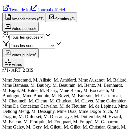
Texte de loi
Journal officiel
Amendements (
67
)
Scrutins (
8
)
Votes publics
6
Votes publics
6
Filtres
n°
1
•
ART. 2 BIS
Mme Josserand, M. Allisio, M. Amblard, Mme Auzanot, M. Ballard,
Mme Bamana, M. Baubry, M. Beaurain, M. Bentz, M. Bernhardt,
M. Bigot, M. Bilde, M. Blairy, Mme Blanc, M. Boccaletti, M.
Boulogne, Mme Bouquin, M. Bovet, M. Buisson, M. Casterman,
M. Chaumeil, M. Chenu, M. Chudeau, M. Clavet, Mme Colombier,
Mme Da Conceicao Carvalho, M. de Fleurian, M. de Lépinau, Mme
Dellong Meng, M. Dessigny, Mme Diaz, Mme Dogor-Such, M.
Dragon, M. Dufosset, M. Dussausaye, M. Dutremble, M. Evrard,
M. Falcon, M. Florquin, M. Fouquart, M. Frappé, M. Gabarron,
Mme Galzy, M. Gery, M. Giletti, M. Gillet, M. Christian Girard, M.