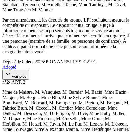
Stambach-Terrenoir, M. Aurélien Taché, Mme Taurinya, M. Tavel,
Mme Trouvé et M. Vannier
Par cet amendement, les députés du groupe LFI souhaitent assurer la
complétude du dispositif. Le dispositif initial oblige le juge à
informer le mineur, ses représentants légaux ou le service auquel a
été confié le mineur. Il arrive que le mineur soit confié, en urgence, à
une personne (membre de sa famille, ou personne de confiance). À
ce titre, il paraît normal que cette personne soit informée de la
désignation de l'avocat.
Déposé le
8 déc. 2025
•
PIONANR5L17BTC2191
Adopté
Voir plus
n°
2
•
ART. 2
Mme de Maistre, M. Wauquiez, M. Barnier, M. Bazin, Mme Bazin-
Malgras, M. Berger, Mme Blin, Mme Sylvie Bonnet, Mme
Bonnivard, M. Boucard, M. Bourgeaux, M. Breton, M. Brigand, M.
Fabrice Brun, M. Ceccoli, M. Cordier, Mme Corneloup, Mme
Dalloz, M. Descoeur, M. Di Filippo, M. Dive, Mme Duby-Muller,
M. Duparay, Mme Fruchon, M. Gosselin, Mme Gruet, M.
Herbillon, M. Hetzel, M. Juvin, M. Le Fur, M. Lepers, M. Liégeon,
Mme Louwagie, Mme Alexandra Martin, Mme Frédérique Meunier,