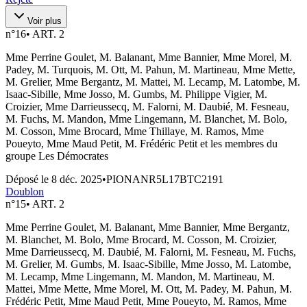
Voir plus
n°
16
•
ART. 2
Mme Perrine Goulet, M. Balanant, Mme Bannier, Mme Morel, M.
Padey, M. Turquois, M. Ott, M. Pahun, M. Martineau, Mme Mette,
M. Grelier, Mme Bergantz, M. Mattei, M. Lecamp, M. Latombe, M.
Isaac-Sibille, Mme Josso, M. Gumbs, M. Philippe Vigier, M.
Croizier, Mme Darrieussecq, M. Falorni, M. Daubié, M. Fesneau,
M. Fuchs, M. Mandon, Mme Lingemann, M. Blanchet, M. Bolo,
M. Cosson, Mme Brocard, Mme Thillaye, M. Ramos, Mme
Poueyto, Mme Maud Petit, M. Frédéric Petit et les membres du
groupe Les Démocrates
Déposé le
8 déc. 2025
•
PIONANR5L17BTC2191
Doublon
n°
15
•
ART. 2
Mme Perrine Goulet, M. Balanant, Mme Bannier, Mme Bergantz,
M. Blanchet, M. Bolo, Mme Brocard, M. Cosson, M. Croizier,
Mme Darrieussecq, M. Daubié, M. Falorni, M. Fesneau, M. Fuchs,
M. Grelier, M. Gumbs, M. Isaac-Sibille, Mme Josso, M. Latombe,
M. Lecamp, Mme Lingemann, M. Mandon, M. Martineau, M.
Mattei, Mme Mette, Mme Morel, M. Ott, M. Padey, M. Pahun, M.
Frédéric Petit, Mme Maud Petit, Mme Poueyto, M. Ramos, Mme