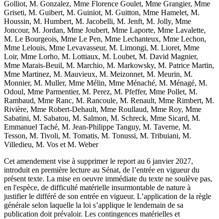
Golliot, M. Gonzalez, Mme Florence Goulet, Mme Grangier, Mme
Griseti, M. Guibert, M. Guiniot, M. Guitton, Mme Hamelet, M.
Houssin, M. Humbert, M. Jacobelli, M. Jenft, M. Jolly, Mme
Joncour, M. Jordan, Mme Joubert, Mme Laporte, Mme Lavalette,
M. Le Bourgeois, Mme Le Pen, Mme Lechanteux, Mme Lechon,
Mme Lelouis, Mme Levavasseur, M. Limongi, M. Lioret, Mme
Loir, Mme Lorho, M. Lottiaux, M. Loubet, M. David Magnier,
Mme Marais-Beuil, M. Marchio, M. Markowsky, M. Patrice Martin,
Mme Martinez, M. Mauvieux, M. Meizonnet, M. Meurin, M.
Monnier, M. Muller, Mme Mélin, Mme Ménaché, M. Ménagé, M.
Odoul, Mme Parmentier, M. Perez, M. Pfeffer, Mme Pollet, M.
Rambaud, Mme Ranc, M. Rancoule, M. Renault, Mme Rimbert, M.
Rivière, Mme Robert-Dehault, Mme Roullaud, Mme Roy, Mme
Sabatini, M. Sabatou, M. Salmon, M. Schreck, Mme Sicard, M.
Emmanuel Taché, M. Jean-Philippe Tanguy, M. Taverne, M.
Tesson, M. Tivoli, M. Tomatis, M. Tonussi, M. Tribuiani, M.
Villedieu, M. Vos et M. Weber
Cet amendement vise à supprimer le report au 6 janvier 2027,
introduit en première lecture au Sénat, de l’entrée en vigueur du
présent texte. La mise en oeuvre immédiate du texte ne soulève pas,
en l'espèce, de difficulté matérielle insurmontable de nature à
justifier le différé de son entrée en vigueur. L’application de la règle
générale selon laquelle la loi s’applique le lendemain de sa
publication doit prévaloir. Les contingences matérielles et