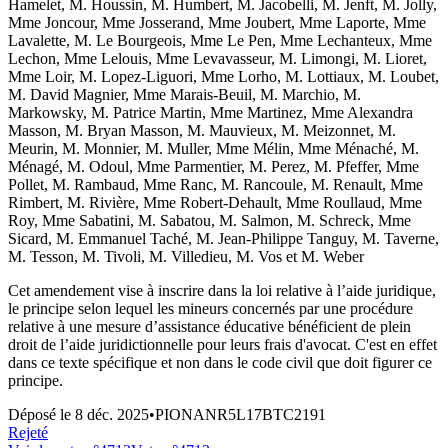
Hamelet, M. Houssin, M. Humbert, M. Jacobelli, M. Jenft, M. Jolly,
Mme Joncour, Mme Josserand, Mme Joubert, Mme Laporte, Mme
Lavalette, M. Le Bourgeois, Mme Le Pen, Mme Lechanteux, Mme
Lechon, Mme Lelouis, Mme Levavasseur, M. Limongi, M. Lioret,
Mme Loir, M. Lopez-Liguori, Mme Lorho, M. Lottiaux, M. Loubet,
M. David Magnier, Mme Marais-Beuil, M. Marchio, M.
Markowsky, M. Patrice Martin, Mme Martinez, Mme Alexandra
Masson, M. Bryan Masson, M. Mauvieux, M. Meizonnet, M.
Meurin, M. Monnier, M. Muller, Mme Mélin, Mme Ménaché, M.
Ménagé, M. Odoul, Mme Parmentier, M. Perez, M. Pfeffer, Mme
Pollet, M. Rambaud, Mme Ranc, M. Rancoule, M. Renault, Mme
Rimbert, M. Rivière, Mme Robert-Dehault, Mme Roullaud, Mme
Roy, Mme Sabatini, M. Sabatou, M. Salmon, M. Schreck, Mme
Sicard, M. Emmanuel Taché, M. Jean-Philippe Tanguy, M. Taverne,
M. Tesson, M. Tivoli, M. Villedieu, M. Vos et M. Weber
Cet amendement vise à inscrire dans la loi relative à l’aide juridique,
le principe selon lequel les mineurs concernés par une procédure
relative à une mesure d’assistance éducative bénéficient de plein
droit de l’aide juridictionnelle pour leurs frais d'avocat. C'est en effet
dans ce texte spécifique et non dans le code civil que doit figurer ce
principe.
Déposé le
8 déc. 2025
•
PIONANR5L17BTC2191
Rejeté