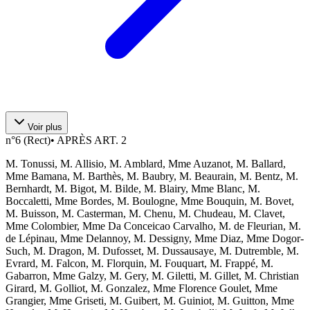
Voir plus
n°
6 (Rect)
•
APRÈS ART. 2
M. Tonussi, M. Allisio, M. Amblard, Mme Auzanot, M. Ballard,
Mme Bamana, M. Barthès, M. Baubry, M. Beaurain, M. Bentz, M.
Bernhardt, M. Bigot, M. Bilde, M. Blairy, Mme Blanc, M.
Boccaletti, Mme Bordes, M. Boulogne, Mme Bouquin, M. Bovet,
M. Buisson, M. Casterman, M. Chenu, M. Chudeau, M. Clavet,
Mme Colombier, Mme Da Conceicao Carvalho, M. de Fleurian, M.
de Lépinau, Mme Delannoy, M. Dessigny, Mme Diaz, Mme Dogor-
Such, M. Dragon, M. Dufosset, M. Dussausaye, M. Dutremble, M.
Evrard, M. Falcon, M. Florquin, M. Fouquart, M. Frappé, M.
Gabarron, Mme Galzy, M. Gery, M. Giletti, M. Gillet, M. Christian
Girard, M. Golliot, M. Gonzalez, Mme Florence Goulet, Mme
Grangier, Mme Griseti, M. Guibert, M. Guiniot, M. Guitton, Mme