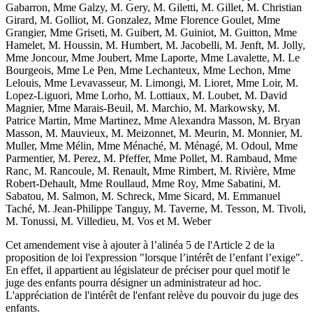
Gabarron, Mme Galzy, M. Gery, M. Giletti, M. Gillet, M. Christian
Girard, M. Golliot, M. Gonzalez, Mme Florence Goulet, Mme
Grangier, Mme Griseti, M. Guibert, M. Guiniot, M. Guitton, Mme
Hamelet, M. Houssin, M. Humbert, M. Jacobelli, M. Jenft, M. Jolly,
Mme Joncour, Mme Joubert, Mme Laporte, Mme Lavalette, M. Le
Bourgeois, Mme Le Pen, Mme Lechanteux, Mme Lechon, Mme
Lelouis, Mme Levavasseur, M. Limongi, M. Lioret, Mme Loir, M.
Lopez-Liguori, Mme Lorho, M. Lottiaux, M. Loubet, M. David
Magnier, Mme Marais-Beuil, M. Marchio, M. Markowsky, M.
Patrice Martin, Mme Martinez, Mme Alexandra Masson, M. Bryan
Masson, M. Mauvieux, M. Meizonnet, M. Meurin, M. Monnier, M.
Muller, Mme Mélin, Mme Ménaché, M. Ménagé, M. Odoul, Mme
Parmentier, M. Perez, M. Pfeffer, Mme Pollet, M. Rambaud, Mme
Ranc, M. Rancoule, M. Renault, Mme Rimbert, M. Rivière, Mme
Robert-Dehault, Mme Roullaud, Mme Roy, Mme Sabatini, M.
Sabatou, M. Salmon, M. Schreck, Mme Sicard, M. Emmanuel
Taché, M. Jean-Philippe Tanguy, M. Taverne, M. Tesson, M. Tivoli,
M. Tonussi, M. Villedieu, M. Vos et M. Weber
Cet amendement vise à ajouter à l’alinéa 5 de l'Article 2 de la
proposition de loi l'expression "lorsque l’intérêt de l’enfant l’exige".
En effet, il appartient au législateur de préciser pour quel motif le
juge des enfants pourra désigner un administrateur ad hoc.
L'appréciation de l'intérêt de l'enfant relève du pouvoir du juge des
enfants.