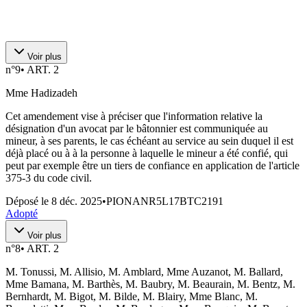
Voir plus
n°
9
•
ART. 2
Mme Hadizadeh
Cet amendement vise à préciser que l'information relative la
désignation d'un avocat par le bâtonnier est communiquée au
mineur, à ses parents, le cas échéant au service au sein duquel il est
déjà placé ou à à la personne à laquelle le mineur a été confié, qui
peut par exemple être un tiers de confiance en application de l'article
375-3 du code civil.
Déposé le
8 déc. 2025
•
PIONANR5L17BTC2191
Adopté
Voir plus
n°
8
•
ART. 2
M. Tonussi, M. Allisio, M. Amblard, Mme Auzanot, M. Ballard,
Mme Bamana, M. Barthès, M. Baubry, M. Beaurain, M. Bentz, M.
Bernhardt, M. Bigot, M. Bilde, M. Blairy, Mme Blanc, M.