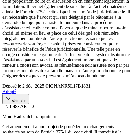
de la proposition de loi en discussion en en changeant légèrement la
formulation. Il permet également de substituer à l’actuel quatrième
alinéa de l’article 375‑1 cette disposition sur l’aide juridictionnelle. Il
est nécessaire que l’avocat qui sera désigné par le bâtonnier à la
demande du juge pour assister le mineurs dans la procédure
d’assistance éducative comme l’avocat que le mineur pourra avoir
choisi lui-même en lieu et place de celui désigné soit rémunéré
intégralement au titre de l’aide juridictionnelle, sans que les
ressources de son foyer ne soient prises en considération pour
réserver le bénéfice de l’aide juridictionnelle. Une telle prise en
charge constitue une garantie de l’effectivité de la systématisation de
l’assistance par un avocat. Il est également important que si le
mineur a choisi son avocat, sa rémunération soit assurée non par par
un ou des membres de sa famille mais par l’aide juridictionnelle pour
éloigner des risques de pression sur l’avocat du mineur.
Déposé le
2 déc. 2025
•
PIONANR5L17B1831
Adopté
Voir plus
n°
CL48
•
ART. 2
Mme Hadizadeh, rapporteure
Cet amendement a pour objet de procéder aux changements
souhaités au sein de l’article 375‑1 du code civil. Il introduit à la