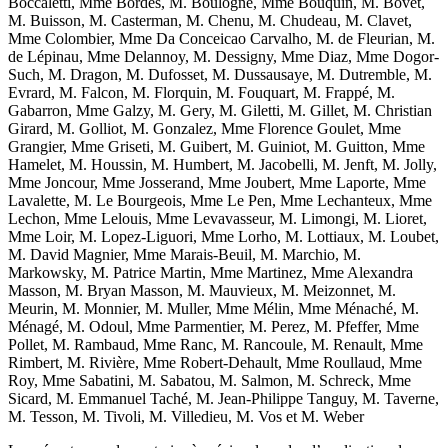
Boccaletti, Mme Bordes, M. Boulogne, Mme Bouquin, M. Bovet,
M. Buisson, M. Casterman, M. Chenu, M. Chudeau, M. Clavet,
Mme Colombier, Mme Da Conceicao Carvalho, M. de Fleurian, M.
de Lépinau, Mme Delannoy, M. Dessigny, Mme Diaz, Mme Dogor-
Such, M. Dragon, M. Dufosset, M. Dussausaye, M. Dutremble, M.
Evrard, M. Falcon, M. Florquin, M. Fouquart, M. Frappé, M.
Gabarron, Mme Galzy, M. Gery, M. Giletti, M. Gillet, M. Christian
Girard, M. Golliot, M. Gonzalez, Mme Florence Goulet, Mme
Grangier, Mme Griseti, M. Guibert, M. Guiniot, M. Guitton, Mme
Hamelet, M. Houssin, M. Humbert, M. Jacobelli, M. Jenft, M. Jolly,
Mme Joncour, Mme Josserand, Mme Joubert, Mme Laporte, Mme
Lavalette, M. Le Bourgeois, Mme Le Pen, Mme Lechanteux, Mme
Lechon, Mme Lelouis, Mme Levavasseur, M. Limongi, M. Lioret,
Mme Loir, M. Lopez-Liguori, Mme Lorho, M. Lottiaux, M. Loubet,
M. David Magnier, Mme Marais-Beuil, M. Marchio, M.
Markowsky, M. Patrice Martin, Mme Martinez, Mme Alexandra
Masson, M. Bryan Masson, M. Mauvieux, M. Meizonnet, M.
Meurin, M. Monnier, M. Muller, Mme Mélin, Mme Ménaché, M.
Ménagé, M. Odoul, Mme Parmentier, M. Perez, M. Pfeffer, Mme
Pollet, M. Rambaud, Mme Ranc, M. Rancoule, M. Renault, Mme
Rimbert, M. Rivière, Mme Robert-Dehault, Mme Roullaud, Mme
Roy, Mme Sabatini, M. Sabatou, M. Salmon, M. Schreck, Mme
Sicard, M. Emmanuel Taché, M. Jean-Philippe Tanguy, M. Taverne,
M. Tesson, M. Tivoli, M. Villedieu, M. Vos et M. Weber