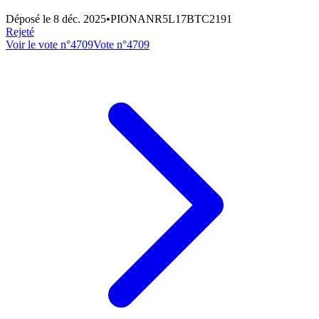
Déposé le
8 déc. 2025
•
PIONANR5L17BTC2191
Rejeté
Voir le vote n°
4709
Vote n°
4709