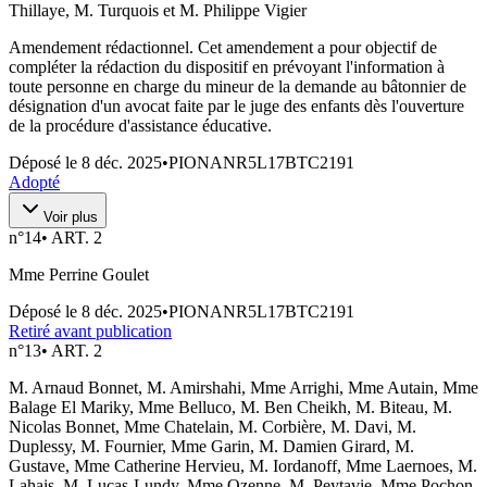
Thillaye, M. Turquois et M. Philippe Vigier
Amendement rédactionnel. Cet amendement a pour objectif de
compléter la rédaction du dispositif en prévoyant l'information à
toute personne en charge du mineur de la demande au bâtonnier de
désignation d'un avocat faite par le juge des enfants dès l'ouverture
de la procédure d'assistance éducative.
Déposé le
8 déc. 2025
•
PIONANR5L17BTC2191
Adopté
Voir plus
n°
14
•
ART. 2
Mme Perrine Goulet
Déposé le
8 déc. 2025
•
PIONANR5L17BTC2191
Retiré avant publication
n°
13
•
ART. 2
M. Arnaud Bonnet, M. Amirshahi, Mme Arrighi, Mme Autain, Mme
Balage El Mariky, Mme Belluco, M. Ben Cheikh, M. Biteau, M.
Nicolas Bonnet, Mme Chatelain, M. Corbière, M. Davi, M.
Duplessy, M. Fournier, Mme Garin, M. Damien Girard, M.
Gustave, Mme Catherine Hervieu, M. Iordanoff, Mme Laernoes, M.
Lahais, M. Lucas-Lundy, Mme Ozenne, M. Peytavie, Mme Pochon,