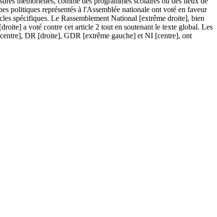
 mesures mémorielles, comme des programmes scolaires ou des lieux de
pes politiques représentés à l'Assemblée nationale ont voté en faveur
icles spécifiques. Le Rassemblement National [extrême droite], bien
droite] a voté contre cet article 2 tout en soutenant le texte global. Les
entre], DR [droite], GDR [extrême gauche] et NI [centre], ont