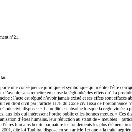
ement n°21.
ufau
porte une conséquence juridique et symbolique qui mérite d’être corrigée
l’avenir, sans remettre en cause la légitimité des effets qu’il a produit
ipe : l’acte est réputé n’avoir jamais existé et ses effets sont effacés ab
it en droit civil par l’article 1178 du Code civil issu de l’ordonnance n
u Code civil dispose : « La nullité est absolue lorsque la règle violée a 
s, aux lois qui intéressent l’ordre public et les bonnes mœurs. » Ces disp
manisation d’êtres humains, leur réduction au statut de « meubles » (arti
 d’êtres humains heurte par nature les fondements les plus élémentaires de
01, dite loi Taubira, dispose en son article 1er que « la traite négrière