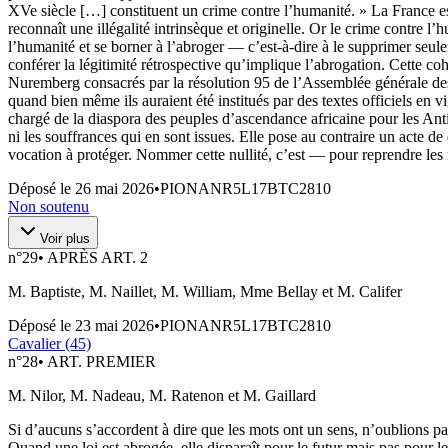
XVe siècle […] constituent un crime contre l’humanité. » La France est l
reconnaît une illégalité intrinsèque et originelle. Or le crime contre l
l’humanité et se borner à l’abroger — c’est-à-dire à le supprimer seulem
conférer la légitimité rétrospective qu’implique l’abrogation. Cette coh
Nuremberg consacrés par la résolution 95 de l’Assemblée générale des
quand bien même ils auraient été institués par des textes officiel
chargé de la diaspora des peuples d’ascendance africaine pour les Antill
ni les souffrances qui en sont issues. Elle pose au contraire un acte de 
vocation à protéger. Nommer cette nullité, c’est — pour reprendre les m
Déposé le
26 mai 2026
•
PIONANR5L17BTC2810
Non soutenu
Voir plus
n°
29
•
APRÈS ART. 2
M. Baptiste, M. Naillet, M. William, Mme Bellay et M. Califer
Déposé le
23 mai 2026
•
PIONANR5L17BTC2810
Cavalier (45)
n°
28
•
ART. PREMIER
M. Nilor, M. Nadeau, M. Ratenon et M. Gaillard
Si d’aucuns s’accordent à dire que les mots ont un sens, n’oublions pas
Quand une loi est abrogée, elle disparaît pour le futur mais pas pour l