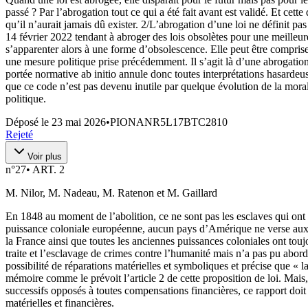
passé ? Par l’abrogation tout ce qui a été fait avant est validé. Et cett
qu’il n’aurait jamais dû exister. 2/L’abrogation d’une loi ne définit pa
14 février 2022 tendant à abroger des lois obsolètes pour une meilleure
s’apparenter alors à une forme d’obsolescence. Elle peut être comprise
une mesure politique prise précédemment. Il s’agit là d’une abrogation 
portée normative ab initio annule donc toutes interprétations hasardeu
que ce code n’est pas devenu inutile par quelque évolution de la mor
politique.
Déposé le
23 mai 2026
•
PIONANR5L17BTC2810
Rejeté
Voir plus
n°
27
•
ART. 2
M. Nilor, M. Nadeau, M. Ratenon et M. Gaillard
En 1848 au moment de l’abolition, ce ne sont pas les esclaves qui on
puissance coloniale européenne, aucun pays d’Amérique ne verse aux a
la France ainsi que toutes les anciennes puissances coloniales ont toujo
traite et l’esclavage de crimes contre l’humanité mais n’a pas pu abord
possibilité de réparations matérielles et symboliques et précise que « l
mémoire comme le prévoit l’article 2 de cette proposition de loi. Mais
successifs opposés à toutes compensations financières, ce rapport doi
matérielles et financières.