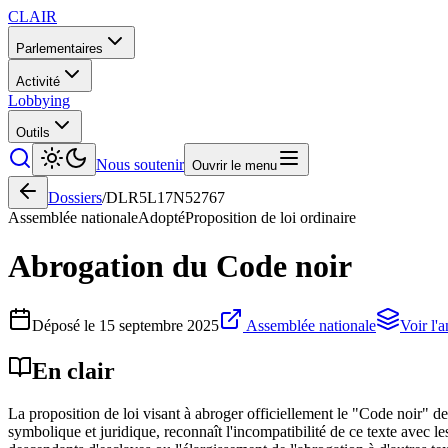
CLAIR
Parlementaires
Activité
Lobbying
Outils
Nous soutenir
Ouvrir le menu
Dossiers
/
DLR5L17N52767
Assemblée nationale
Adopté
Proposition de loi ordinaire
Abrogation du Code noir
Déposé le
15 septembre 2025
Assemblée nationale
Voir l'
En clair
La proposition de loi visant à abroger officiellement le "Code noir" de
symbolique et juridique, reconnaît l'incompatibilité de ce texte avec l