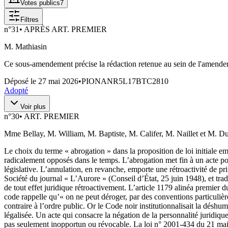
Votes publics
7
Filtres
n°
31
•
APRÈS ART. PREMIER
M. Mathiasin
Ce sous-amendement précise la rédaction retenue au sein de l'amend
Déposé le
27 mai 2026
•
PIONANR5L17BTC2810
Adopté
Voir plus
n°
30
•
ART. PREMIER
Mme Bellay, M. William, M. Baptiste, M. Califer, M. Naillet et M. D
Le choix du terme « abrogation » dans la proposition de loi initiale em
radicalement opposés dans le temps. L’abrogation met fin à un acte pour 
législative. L’annulation, en revanche, emporte une rétroactivité de princ
Société du journal « L’Aurore » (Conseil d’État, 25 juin 1948), et tradu
de tout effet juridique rétroactivement. L’article 1179 alinéa premier d
code rappelle qu’« on ne peut déroger, par des conventions particulière
contraire à l’ordre public. Or le Code noir institutionnalisait la déshu
légalisée. Un acte qui consacre la négation de la personnalité juridique
pas seulement inopportun ou révocable. La loi n° 2001-434 du 21 mai 20