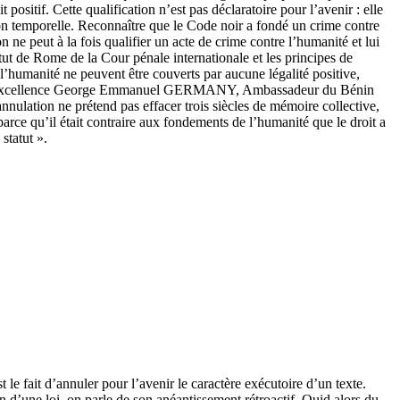
ositif. Cette qualification n’est pas déclaratoire pour l’avenir : elle
ation temporelle. Reconnaître que le Code noir a fondé un crime contre
 ne peut à la fois qualifier un acte de crime contre l’humanité et lui
atut de Rome de la Cour pénale internationale et les principes de
’humanité ne peuvent être couverts par aucune légalité positive,
vec Son Excellence George Emmanuel GERMANY, Ambassadeur du Bénin
annulation ne prétend pas effacer trois siècles de mémoire collective,
 parce qu’il était contraire aux fondements de l’humanité que le droit a
statut ».
le fait d’annuler pour l’avenir le caractère exécutoire d’un texte.
on d’une loi, on parle de son anéantissement rétroactif. Quid alors du