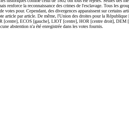
textes historiques comme celui de 1802 ont tous été rejetés. Seules des
mais renforce la reconnaissance des crimes de l'esclavage. Tous les grou
de votes pour. Cependant, des divergences apparaissent sur certains art
ote article par article. De même, l'Union des droites pour la République [
R [centre], ECOS [gauche], LIOT [centre], HOR [centre droit], DEM [c
cune abstention n'a été enregistrée dans les votes fournis.