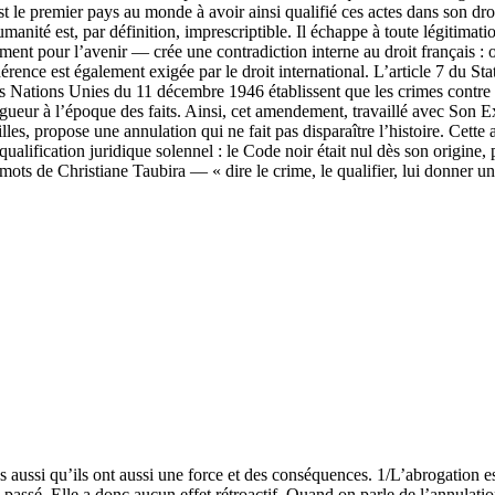
e premier pays au monde à avoir ainsi qualifié ces actes dans son droit p
’humanité est, par définition, imprescriptible. Il échappe à toute légitim
ent pour l’avenir — crée une contradiction interne au droit français : on
érence est également exigée par le droit international. L’article 7 du St
 Nations Unies du 11 décembre 1946 établissent que les crimes contre l
s en vigueur à l’époque des faits. Ainsi, cet amendement, travaillé a
es, propose une annulation qui ne fait pas disparaître l’histoire. Cette 
qualification juridique solennel : le Code noir était nul dès son origine,
ots de Christiane Taubira — « dire le crime, le qualifier, lui donner un 
 aussi qu’ils ont aussi une force et des conséquences. 1/L’abrogation est 
e passé. Elle a donc aucun effet rétroactif. Quand on parle de l’annulati