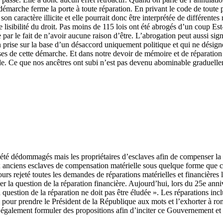
e démarche ferme la porte à toute réparation. En privant le code de toute p
s son caractère illicite et elle pourrait donc être interprétée de différe
 lisibilité du droit. Pas moins de 115 lois ont été abrogés d’un coup Est
 par le fait de n’avoir aucune raison d’être. L’abrogation peut aussi s
prise sur la base d’un désaccord uniquement politique et qui ne désigne 
ses de cette démarche. Et dans notre devoir de mémoire et de réparation 
ale. Ce que nos ancêtres ont subi n’est pas devenu abominable graduell
t été dédommagés mais les propriétaires d’esclaves afin de compenser l
nciens esclaves de compensation matérielle sous quelque forme que ce 
urs rejeté toutes les demandes de réparations matérielles et financières l
er la question de la réparation financière. Aujourd’hui, lors du 25e anni
a question de la réparation ne doit pas être éludée ». Les réparations inc
, pour prendre le Président de la République aux mots et l’exhorter à r
t également formuler des propositions afin d’inciter ce Gouvernement et 