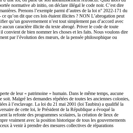
ortée normative ab initio, on déclare illégal le code noir. C’est dire
ntes manières. Prenons l’exemple parmi d’autres de la loi n° 2022-171 du
- ce qu’on dit que ces lois étaient illicites ? NON L’abrogation peut
ignifier qu’un gouvernement n’est tout simplement pas d’accord avec
aucun caractère illicite du texte abrogé. Priver le code de toute
il convient de bien nommer les choses et les faits. Nous voulons dire
ement par l’évolution des mœurs, de la pensée philosophique ou
a perte de leur « patrimoine » humain. Dans le même temps, aucune
soit. Malgré les demandes répétées de toutes les anciennes colonies,
iées à l’esclavage. La loi du 21 mai 2001 (loi Taubira) a qualifié la
versaire de cette loi, le Président de la République a évoqué la
luent la refonte des programmes scolaires, la création de lieux de
ompre vraiment avec la position historique de tous les gouvernements
ceux à venir à prendre des mesures collectives de réparations