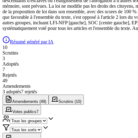
descendants d'esclaves ou l'élargissement de l'abrogation à d'autres 
mémoire, sont prévues. La loi ne modifie pas les droits des citoyens, 
de la proposition de loi dans son ensemble, avec des scores de 100 % 
que favorable à l'ensemble du texte, s'est opposé à l'article 2 lors du v
autres groupes, incluant LFI-NFP [gauche], SOC [centre gauche], EP
systématiquement voté pour tous les articles et l'ensemble du texte. Au
Résumé généré par IA
10
Scrutin
s
3
Adopté
s
7
Rejeté
s
49
Amendement
s
3
adopté
s
7
rejeté
s
Amendements (
49
)
Scrutins (
10
)
Votes publics
7