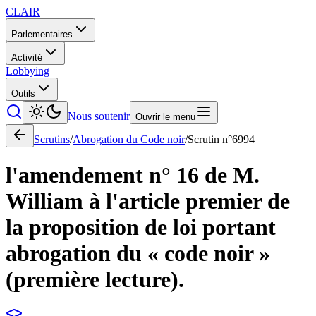
CLAIR
Parlementaires
Activité
Lobbying
Outils
Nous soutenir
Ouvrir le menu
Scrutins
/
Abrogation du Code noir
/
Scrutin n°
6994
l'amendement n° 16 de M.
William à l'article premier de
la proposition de loi portant
abrogation du « code noir »
(première lecture).