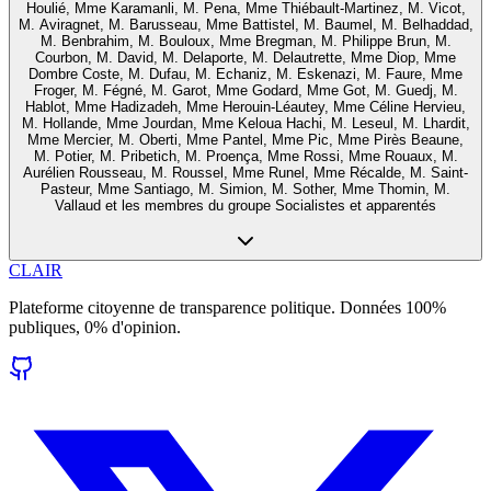
Houlié, Mme Karamanli, M. Pena, Mme Thiébault-Martinez, M. Vicot,
M. Aviragnet, M. Barusseau, Mme Battistel, M. Baumel, M. Belhaddad,
M. Benbrahim, M. Bouloux, Mme Bregman, M. Philippe Brun, M.
Courbon, M. David, M. Delaporte, M. Delautrette, Mme Diop, Mme
Dombre Coste, M. Dufau, M. Echaniz, M. Eskenazi, M. Faure, Mme
Froger, M. Fégné, M. Garot, Mme Godard, Mme Got, M. Guedj, M.
Hablot, Mme Hadizadeh, Mme Herouin-Léautey, Mme Céline Hervieu,
M. Hollande, Mme Jourdan, Mme Keloua Hachi, M. Leseul, M. Lhardit,
Mme Mercier, M. Oberti, Mme Pantel, Mme Pic, Mme Pirès Beaune,
M. Potier, M. Pribetich, M. Proença, Mme Rossi, Mme Rouaux, M.
Aurélien Rousseau, M. Roussel, Mme Runel, Mme Récalde, M. Saint-
Pasteur, Mme Santiago, M. Simion, M. Sother, Mme Thomin, M.
Vallaud et les membres du groupe Socialistes et apparentés
CLAIR
Plateforme citoyenne de transparence politique. Données 100%
publiques, 0% d'opinion.