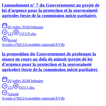
l'amendement n° 7 du Gouvernement au projet de
loi d'urgence pour la protection et la souveraineté
agricoles (texte de la commission mixte paritaire).
20 juillet 2026
Ordinaire
121
131
119
abs.
Rejeté
Scrutin n°
8423
Assemblée nationale
XVIIe
la proposition du Gouvernement de prolonger la
séance en cours au delà de minuit (projet de loi
d'urgence pour la protection et la souveraineté
agricoles) (texte de la commission mixte paritaire).
20 juillet 2026
Ordinaire
211
163
13
abs.
Adopté
Scrutin n°
8422
Assemblée nationale
XVIIe