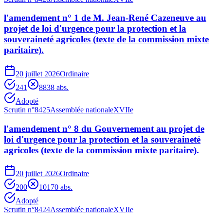
l'amendement n° 1 de M. Jean-René Cazeneuve au
projet de loi d'urgence pour la protection et la
souveraineté agricoles (texte de la commission mixte
paritaire).
20 juillet 2026
Ordinaire
241
88
38
abs.
Adopté
Scrutin n°
8425
Assemblée nationale
XVIIe
l'amendement n° 8 du Gouvernement au projet de
loi d'urgence pour la protection et la souveraineté
agricoles (texte de la commission mixte paritaire).
20 juillet 2026
Ordinaire
200
10
170
abs.
Adopté
Scrutin n°
8424
Assemblée nationale
XVIIe