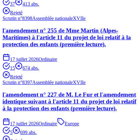
37
41
3
abs.
Rejeté
Scrutin n°
8398
Assemblée nationale
XVIIe
l'amendement n° 255 de Mme Martin (Alpes-
Maritimes) à l'article 11 du projet de loi relatif à la
protection des enfants (première lecture).
17 juillet 2026
Ordinaire
15
67
4
abs.
Rejeté
Scrutin n°
8397
Assemblée nationale
XVIIe
l'amendement n° 227 de M. Le Fur et l'amendement
identique suivant à l'article 11 du projet de loi relatif
à la protection des enfants (première lecture).
17 juillet 2026
Ordinaire
Europe
5
69
9
abs.