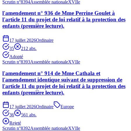
Scrutin n°
8394
Assemblée nationale
XVIIe
l'amendement n° 936 de Mme Perrine Goulet à
l'article 11 du projet de loi relatif à la protection des
enfants (première lecture).
17 juillet 2026
Ordinaire
35
21
2
abs.
Adopté
Scrutin n°
8393
Assemblée nationale
XVIIe
l'amendement n° 914 de Mme Cathala et
l'amendement identique suivant de suppression de
l'article 11 du projet de loi relatif à la protection des
enfants (première lecture).
17 juillet 2026
Ordinaire
Europe
36
56
1
abs.
Rejeté
Scrutin n°
8392
Assemblée nationale
XVIIe