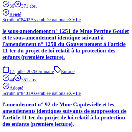
36
37
1
abs.
Rejeté
Scrutin n°
8402
Assemblée nationale
XVIIe
le sous-amendement n° 1251 de Mme Perrine Goulet
et le sous-amendement identique suivant à
l'amendement n° 1250 du Gouvernement à l'article
11 ter du projet de loi relatif à la protection des
enfants (première lecture).
17 juillet 2026
Ordinaire
Europe
44
35
1
abs.
Adopté
Scrutin n°
8401
Assemblée nationale
XVIIe
l'amendement n° 92 de Mme Capdevielle et les
amendements identiques suivants de suppression de
l'article 11 ter du projet de loi relatif à la protection
des enfants (première lecture).