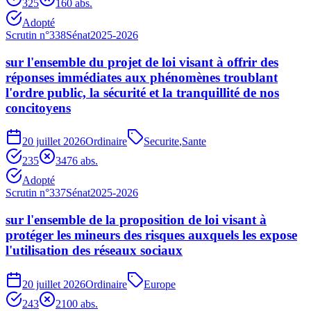
325
16
0
abs.
Adopté
Scrutin n°
338
Sénat
2025-2026
sur l'ensemble du projet de loi visant à offrir des
réponses immédiates aux phénomènes troublant
l'ordre public, la sécurité et la tranquillité de nos
concitoyens
20 juillet 2026
Ordinaire
Securite
,
Sante
235
34
76
abs.
Adopté
Scrutin n°
337
Sénat
2025-2026
sur l'ensemble de la proposition de loi visant à
protéger les mineurs des risques auxquels les expose
l'utilisation des réseaux sociaux
20 juillet 2026
Ordinaire
Europe
243
2
100
abs.