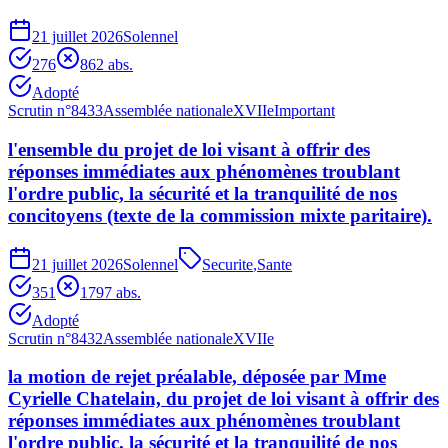
21 juillet 2026
Solennel
276
86
2
abs.
Adopté
Scrutin n°
8433
Assemblée nationale
XVIIe
Important
l'ensemble du projet de loi visant à offrir des
réponses immédiates aux phénomènes troublant
l'ordre public, la sécurité et la tranquilité de nos
concitoyens (texte de la commission mixte paritaire).
21 juillet 2026
Solennel
Securite
,
Sante
351
179
7
abs.
Adopté
Scrutin n°
8432
Assemblée nationale
XVIIe
la motion de rejet préalable, déposée par Mme
Cyrielle Chatelain, du projet de loi visant à offrir des
réponses immédiates aux phénomènes troublant
l'ordre public, la sécurité et la tranquilité de nos