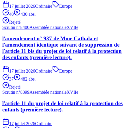
17 juillet 2026
Ordinaire
Europe
40
43
0
abs.
Rejeté
Scrutin n°
8400
Assemblée nationale
XVIIe
l'amendement n° 937 de Mme Cathala et
l'amendement identique suivant de suppression de
l'article 11 bis du projet de loi relatif à la protection
des enfants (première lecture).
17 juillet 2026
Ordinaire
Europe
37
48
2
abs.
Rejeté
Scrutin n°
8399
Assemblée nationale
XVIIe
l'article 11 du projet de loi relatif à la protection des
enfants (première lecture).
17 juillet 2026
Ordinaire