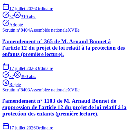
17 juillet 2026
Ordinaire
37
31
9
abs.
Adopté
Scrutin n°
8404
Assemblée nationale
XVIIe
l'amendement n° 365 de M. Arnaud Bonnet à
l'article 12 du projet de loi relatif à la protection des
enfants (première lecture).
17 juillet 2026
Ordinaire
37
39
0
abs.
Rejeté
Scrutin n°
8403
Assemblée nationale
XVIIe
l'amendement n° 1103 de M. Arnaud Bonnet de
suppression de l'article 12 du projet de loi relatif à la
protection des enfants (première lecture).
17 juillet 2026
Ordinaire