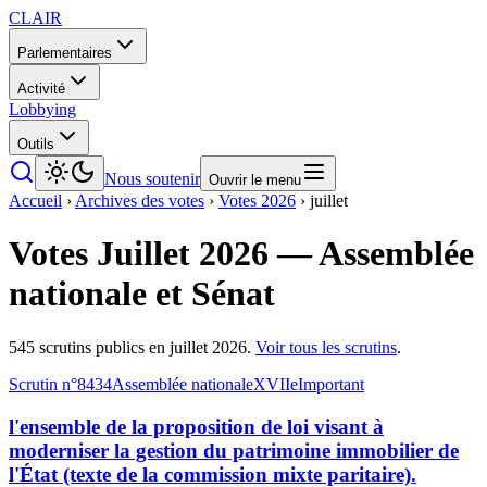
CLAIR
Parlementaires
Activité
Lobbying
Outils
Nous soutenir
Ouvrir le menu
Accueil
›
Archives des votes
›
Votes
2026
›
juillet
Votes
Juillet
2026
— Assemblée
nationale et Sénat
545 scrutins publics
en
juillet
2026
.
Voir tous les scrutins
.
Scrutin n°
8434
Assemblée nationale
XVIIe
Important
l'ensemble de la proposition de loi visant à
moderniser la gestion du patrimoine immobilier de
l'État (texte de la commission mixte paritaire).