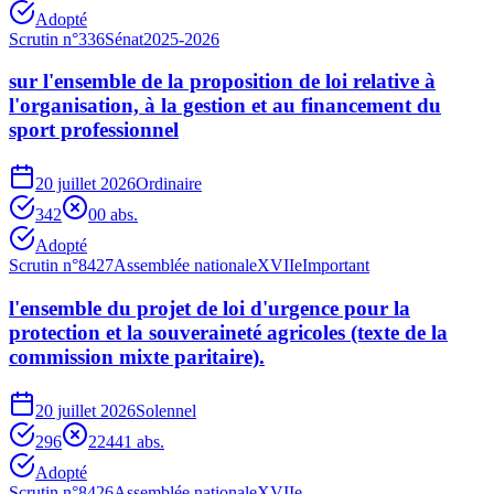
Adopté
Scrutin n°
336
Sénat
2025-2026
sur l'ensemble de la proposition de loi relative à
l'organisation, à la gestion et au financement du
sport professionnel
20 juillet 2026
Ordinaire
342
0
0
abs.
Adopté
Scrutin n°
8427
Assemblée nationale
XVIIe
Important
l'ensemble du projet de loi d'urgence pour la
protection et la souveraineté agricoles (texte de la
commission mixte paritaire).
20 juillet 2026
Solennel
296
224
41
abs.
Adopté
Scrutin n°
8426
Assemblée nationale
XVIIe