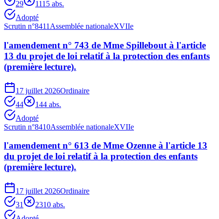
29
11
15
abs.
Adopté
Scrutin n°
8411
Assemblée nationale
XVIIe
l'amendement n° 743 de Mme Spillebout à l'article
13 du projet de loi relatif à la protection des enfants
(première lecture).
17 juillet 2026
Ordinaire
44
14
4
abs.
Adopté
Scrutin n°
8410
Assemblée nationale
XVIIe
l'amendement n° 613 de Mme Ozenne à l'article 13
du projet de loi relatif à la protection des enfants
(première lecture).
17 juillet 2026
Ordinaire
31
23
10
abs.
Adopté