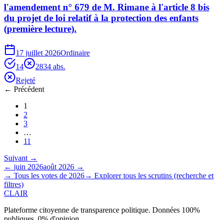
l'amendement n° 679 de M. Rimane à l'article 8 bis
du projet de loi relatif à la protection des enfants
(première lecture).
17 juillet 2026
Ordinaire
14
28
34
abs.
Rejeté
← Précédent
1
2
3
…
11
Suivant →
←
juin
2026
août
2026
→
→ Tous les votes de
2026
→ Explorer tous les scrutins (recherche et
filtres)
CLAIR
Plateforme citoyenne de transparence politique. Données 100%
publiques, 0% d'opinion.