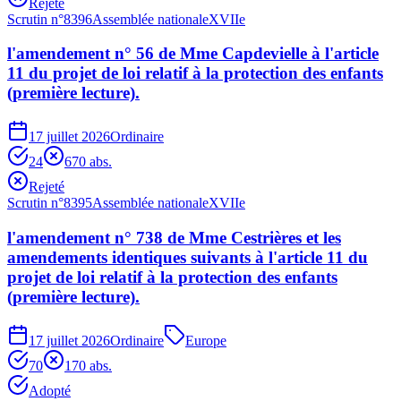
Rejeté
Scrutin n°
8396
Assemblée nationale
XVIIe
l'amendement n° 56 de Mme Capdevielle à l'article
11 du projet de loi relatif à la protection des enfants
(première lecture).
17 juillet 2026
Ordinaire
24
67
0
abs.
Rejeté
Scrutin n°
8395
Assemblée nationale
XVIIe
l'amendement n° 738 de Mme Cestrières et les
amendements identiques suivants à l'article 11 du
projet de loi relatif à la protection des enfants
(première lecture).
17 juillet 2026
Ordinaire
Europe
70
17
0
abs.
Adopté