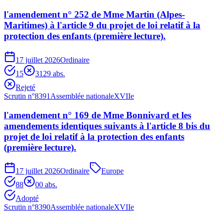
l'amendement n° 252 de Mme Martin (Alpes-
Maritimes) à l'article 9 du projet de loi relatif à la
protection des enfants (première lecture).
17 juillet 2026
Ordinaire
15
31
29
abs.
Rejeté
Scrutin n°
8391
Assemblée nationale
XVIIe
l'amendement n° 169 de Mme Bonnivard et les
amendements identiques suivants à l'article 8 bis du
projet de loi relatif à la protection des enfants
(première lecture).
17 juillet 2026
Ordinaire
Europe
88
0
0
abs.
Adopté
Scrutin n°
8390
Assemblée nationale
XVIIe