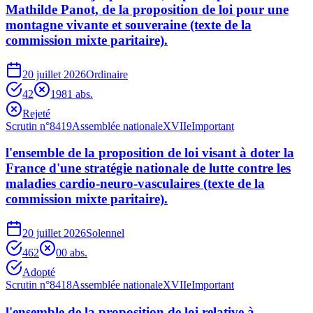
Mathilde Panot, de la proposition de loi pour une
montagne vivante et souveraine (texte de la
commission mixte paritaire).
20 juillet 2026
Ordinaire
42
198
1
abs.
Rejeté
Scrutin n°
8419
Assemblée nationale
XVIIe
Important
l'ensemble de la proposition de loi visant à doter la
France d'une stratégie nationale de lutte contre les
maladies cardio-neuro-vasculaires (texte de la
commission mixte paritaire).
20 juillet 2026
Solennel
462
0
0
abs.
Adopté
Scrutin n°
8418
Assemblée nationale
XVIIe
Important
l'ensemble de la proposition de loi relative à