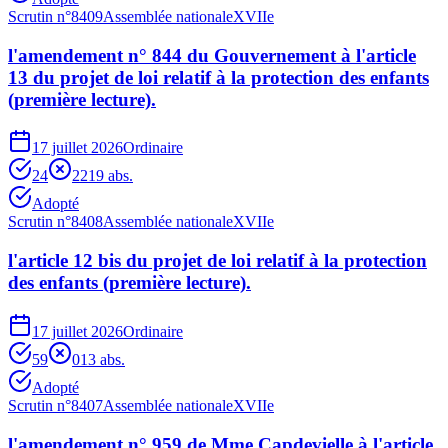
Scrutin n°
8409
Assemblée nationale
XVIIe
l'amendement n° 844 du Gouvernement à l'article
13 du projet de loi relatif à la protection des enfants
(première lecture).
17 juillet 2026
Ordinaire
24
22
19
abs.
Adopté
Scrutin n°
8408
Assemblée nationale
XVIIe
l'article 12 bis du projet de loi relatif à la protection
des enfants (première lecture).
17 juillet 2026
Ordinaire
59
0
13
abs.
Adopté
Scrutin n°
8407
Assemblée nationale
XVIIe
l'amendement n° 959 de Mme Capdevielle à l'article