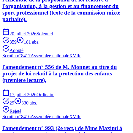
l'organisation, à la gestion et au financement du
sport professionnel (texte de la commission mixte
paritaire).
20 juillet 2026
Solennel
359
1
81
abs.
Adopté
Scrutin n°
8417
Assemblée nationale
XVIIe
l'amendement n° 556 de M. Monnet au titre du
projet de loi relatif à la protection des enfants
(première lecture).
17 juillet 2026
Ordinaire
29
33
0
abs.
Rejeté
Scrutin n°
8416
Assemblée nationale
XVIIe
l'amendement n° 993 (2e rect.) de Mme Maximi à