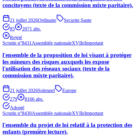
concitoyens (texte de la commission mixte paritaire).
21 juillet 2026
Ordinaire
Securite
,
Sante
85
207
1
abs.
Rejeté
Scrutin n°
8431
Assemblée nationale
XVIIe
Important
l'ensemble de la proposition de loi visant à protéger
les mineurs des risques auxquels les expose
l'utilisation des réseaux sociaux (texte de la
commission mixte paritaire).
21 juillet 2026
Solennel
Europe
279
81
66
abs.
Adopté
Scrutin n°
8430
Assemblée nationale
XVIIe
Important
l'ensemble du projet de loi relatif à la protection des
enfants (première lecture).