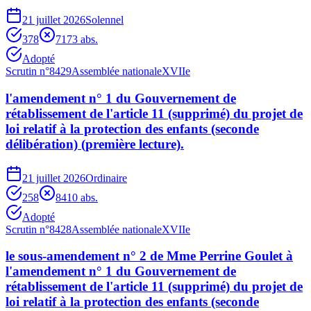
21 juillet 2026
Solennel
378
7
173
abs.
Adopté
Scrutin n°
8429
Assemblée nationale
XVIIe
l'amendement n° 1 du Gouvernement de
rétablissement de l'article 11 (supprimé) du projet de
loi relatif à la protection des enfants (seconde
délibération) (première lecture).
21 juillet 2026
Ordinaire
258
84
10
abs.
Adopté
Scrutin n°
8428
Assemblée nationale
XVIIe
le sous-amendement n° 2 de Mme Perrine Goulet à
l'amendement n° 1 du Gouvernement de
rétablissement de l'article 11 (supprimé) du projet de
loi relatif à la protection des enfants (seconde