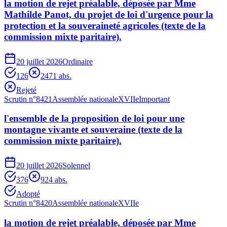
la motion de rejet préalable, déposée par Mme
Mathilde Panot, du projet de loi d'urgence pour la
protection et la souveraineté agricoles (texte de la
commission mixte paritaire).
20 juillet 2026
Ordinaire
126
247
1
abs.
Rejeté
Scrutin n°
8421
Assemblée nationale
XVIIe
Important
l'ensemble de la proposition de loi pour une
montagne vivante et souveraine (texte de la
commission mixte paritaire).
20 juillet 2026
Solennel
376
92
4
abs.
Adopté
Scrutin n°
8420
Assemblée nationale
XVIIe
la motion de rejet préalable, déposée par Mme