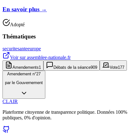
En savoir plus
→
Adopté
Thématiques
securite
sante
europe
Voir sur
assemblee-nationale.fr
Amendements
1
Débats de la séance
909
Vote
177
Amendement n°
27
par
le Gouvernement
CLAIR
Plateforme citoyenne de transparence politique. Données 100%
publiques, 0% d'opinion.