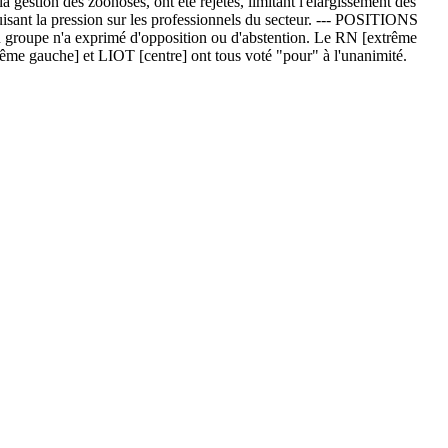
 gestion des zoonoses, ont été rejetés, limitant l'élargissement des
éduisant la pression sur les professionnels du secteur. --- POSITIONS
un groupe n'a exprimé d'opposition ou d'abstention. Le RN [extrême
e gauche] et LIOT [centre] ont tous voté "pour" à l'unanimité.