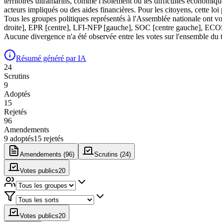
territoires ultramarins, comme l'isolement ou les difficultés économiqu
acteurs impliqués ou des aides financières. Pour les citoyens, cette lo
Tous les groupes politiques représentés à l'Assemblée nationale ont v
droite], EPR [centre], LFI-NFP [gauche], SOC [centre gauche], ECOS
Aucune divergence n'a été observée entre les votes sur l'ensemble du tex
Résumé généré par IA
24
Scrutin
s
9
Adopté
s
15
Rejeté
s
96
Amendement
s
9
adopté
s
15
rejeté
s
Amendements (
96
)
Scrutins (
24
)
Votes publics
20
Votes publics
20