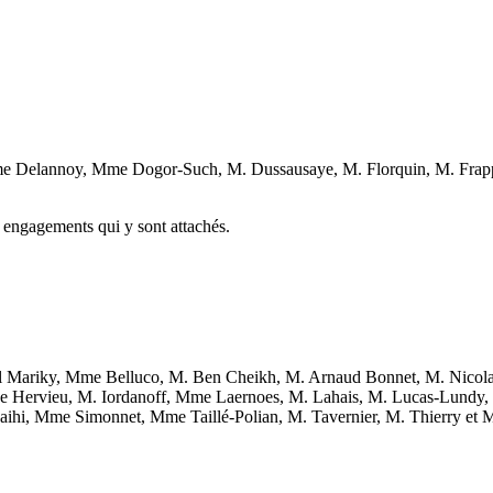
 Delannoy, Mme Dogor-Such, M. Dussausaye, M. Florquin, M. Frapp
 engagements qui y sont attachés.
 Mariky, Mme Belluco, M. Ben Cheikh, M. Arnaud Bonnet, M. Nicolas
ne Hervieu, M. Iordanoff, Mme Laernoes, M. Lahais, M. Lucas-Lund
hi, Mme Simonnet, Mme Taillé-Polian, M. Tavernier, M. Thierry et