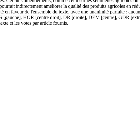
es. Certains amendements, comme celui sur les sentinelles agricoles ou la
i pourrait indirectement améliorer la qualité des produits agricoles en r
oté en faveur de l'ensemble du texte, avec une unanimité parfaite : auc
 [gauche], HOR [centre droit], DR [droite], DEM [centre], GDR [extrêm
te et les votes par article fournis.