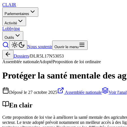
CLAIR
Parlementaires
Activité
Lobbying
Outils
Nous soutenir
Ouvrir le menu
Dossiers
/
DLR5L17N53053
Assemblée nationale
Adopté
Proposition de loi ordinaire
Protéger la santé mentale des agr
Déposé le
27 octobre 2025
Assemblée nationale
Voir l'ana
En clair
Cette proposition de loi vise à améliorer la santé mentale des agricult
secteur. Le texte adopté prévoit notamment un meilleur accès à des lig