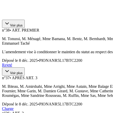
Voir plus
n°
38
•
ART. PREMIER
M. Tonussi, M. Ménagé, Mme Bamana, M. Bentz, M. Bernhardt, Mme
Emmanuel Taché
L’amendement vise à conditionner le maintien du statut au respect des
Déposé le
8 déc. 2025
•
PIONANR5L17BTC2200
Rejeté
Voir plus
n°
37
•
APRÈS ART. 3
M. Biteau, M. Amirshahi, Mme Arrighi, Mme Autain, Mme Balage El
Fournier, Mme Garin, M. Damien Girard, M. Gustave, Mme Catheri
Roumégas, Mme Sandrine Rousseau, M. Ruffin, Mme Sas, Mme Sebai
Déposé le
8 déc. 2025
•
PIONANR5L17BTC2200
Charge