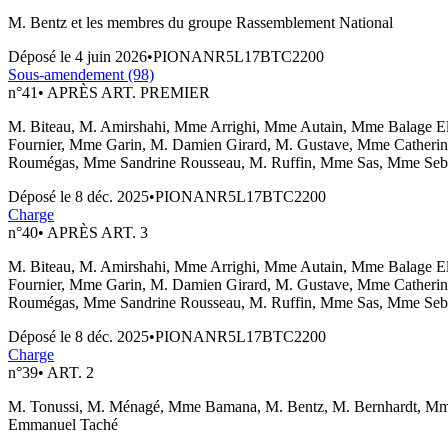
M. Bentz et les membres du groupe Rassemblement National
Déposé le
4 juin 2026
•
PIONANR5L17BTC2200
Sous-amendement (98)
n°
41
•
APRÈS ART. PREMIER
M. Biteau, M. Amirshahi, Mme Arrighi, Mme Autain, Mme Balage El
Fournier, Mme Garin, M. Damien Girard, M. Gustave, Mme Catheri
Roumégas, Mme Sandrine Rousseau, M. Ruffin, Mme Sas, Mme Sebai
Déposé le
8 déc. 2025
•
PIONANR5L17BTC2200
Charge
n°
40
•
APRÈS ART. 3
M. Biteau, M. Amirshahi, Mme Arrighi, Mme Autain, Mme Balage El
Fournier, Mme Garin, M. Damien Girard, M. Gustave, Mme Catheri
Roumégas, Mme Sandrine Rousseau, M. Ruffin, Mme Sas, Mme Sebai
Déposé le
8 déc. 2025
•
PIONANR5L17BTC2200
Charge
n°
39
•
ART. 2
M. Tonussi, M. Ménagé, Mme Bamana, M. Bentz, M. Bernhardt, Mme
Emmanuel Taché