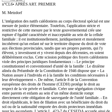
n°
CL6
•
APRÈS ART. PREMIER
M. Metzdorf
L’intégration des natifs calédoniens au corps électoral spécial est une
mesure de justice élémentaire. Toutefois, l'application stricte et
restrictive de cette mesure par le texte gouvernemental crée une
rupture d’égalité caractérisée et inacceptable au sein de la cellule
familiale : il est institutionnellement, juridiquement et moralement
incohérent qu'un enfant né sur le territoire dispose du droit de vote
aux élections provinciales, tandis que ses propres parents, qui l'y
élèvent, y investissent et y vivent depuis des décennies, en soient
délibérément exclus. Cette scission politique des foyers calédoniens
viole des principes juridiques fondamentaux : - Le principe
constitutionnel et conventionnel d'unité de la famille : Le dixième
alinéa du Préambule de la Constitution de 1946 dispose que « La
Nation assure à l'individu et à la famille les conditions nécessaires à
leur développement ». De même, l'article 8 de la Convention
européenne des droits de l'homme (CEDH) protège le droit au
respect de la vie privée et familiale. Créer une ségrégation civique
entre parents et enfants au sein d’un même domicile rompt
directement cette obligation de sauvegarde de l'unité familiale. - En
droit républicain, le lien de filiation avec un bénéficiaire du droit du
sol ou de la nationalité emporte des droits protecteurs immédiats
pour les ascendants. L'article L. 423-7 du CESEDA accorde ainsi de