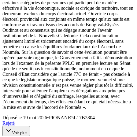
certaines catégories de personnes qui participent de manière
effective à la vie économique, sociale et civique du territoire, tout en
demeurant exclues du corps électoral actuel. Ouvrir le corps
électoral provincial aux conjoints en même temps qu'aux natifs est
conforme aux travaux issus des accords de Bougival-Elysée-
Oudinot et au consensus qui se dégage autour de l'avenir
institutionnel de la Nouvelle-Calédonie. Cela constituerait un
ajustement limité et strictement encadré du corps électoral, sans
remettre en cause les équilibres fondamentaux de l’Accord de
Nouméa. Sur la question de savoir si cette évolution pourrait être
opérée par voie organique, le Gouvernement a fait la démonstration
lors de l'examen de la présente PPLO en première lecture au Sénat
qu'elle ne serait pas inconstitutionnelle, notamment en ce que le
Conseil d'Etat considère que l'article 77C ne ferait « pas obstacle à
ce que le législateur organique puisse, le moment venu et si une
révision constitutionnelle n’est pas venue régler plus tôt la difficulté,
intervenir pour atténuer l’ampleur des dérogations aux principes
d’universalité et d’égalité du suffrage, lesquelles auront, avec
l’écoulement du temps, des effets excédant ce qui était nécessaire à
la mise en œuvre de l’accord de Nouméa ».
Déposé le
19 mai 2026
•
PIONANR5L17B2804
Rejeté
Voir plus