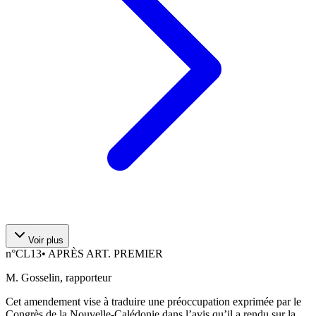
Voir plus
n°
CL13
•
APRÈS ART. PREMIER
M. Gosselin, rapporteur
Cet amendement vise à traduire une préoccupation exprimée par le
Congrès de la Nouvelle-Calédonie dans l’avis qu’il a rendu sur la