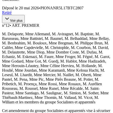
Déposé le
20 mai 2026
•
PIONANR5L17BTC2807
Retiré
Voir plus
n°
12
•
ART. PREMIER
M. Delaporte, Mme Allemand, M. Aviragnet, M. Baptiste, M.
Barusseau, Mme Battistel, M. Baumel, M. Belhaddad, Mme Bellay,
M. Benbrahim, M. Bouloux, Mme Bregman, M. Philippe Brun, M.
Califer, Mme Capdevielle, M. Christophle, M. Courbon, M. David,
M. Delautrette, Mme Diop, Mme Dombre Coste, M. Dufau, M.
Echaniz, M. Eskenazi, M. Faure, Mme Froger, M. Fégné, M. Garot,
Mme Godard, Mme Got, M. Guedj, M. Hablot, Mme Hadizadeh,
Mme Herouin-Léautey, Mme Céline Hervieu, M. Hollande, M.
Houlié, Mme Jourdan, Mme Karamanli, Mme Keloua Hachi, M.
Leseul, M. Lhardit, Mme Mercier, M. Naillet, M. Oberti, Mme
Pantel, M. Pena, Mme Pic, Mme Pirès Beaune, M. Potier, M.
Pribetich, M. Proença, Mme Rossi, Mme Rouaux, M. Aurélien
Rousseau, M. Roussel, Mme Runel, Mme Récalde, M. Saint-
Pasteur, Mme Santiago, M. Saulignac, M. Simion, M. Sother, Mme
Thiébault-Martinez, Mme Thomin, M. Vallaud, M. Vicot, M.
William et les membres du groupe Socialistes et apparentés
Cet amendement du groupe Socialistes et apparentés vise à sécuriser