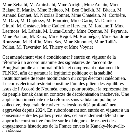
Mme Sebaihi, M. Amirshahi, Mme Arrighi, Mme Autain, Mme
Balage El Mariky, Mme Belluco, M. Ben Cheikh, M. Biteau, M.
Arnaud Bonnet, M. Nicolas Bonnet, Mme Chatelain, M. Corbière,
M. Davi, M. Duplessy, M. Fournier, Mme Garin, M. Damien
Girard, M. Gustave, Mme Catherine Hervieu, M. Iordanoff, Mme
Laernoes, M. Lahais, M. Lucas-Lundy, Mme Ozenne, M. Peytavie,
Mme Pochon, M. Raux, Mme Regol, M. Roumégas, Mme Sandrine
Rousseau, M. Ruffin, Mme Sas, Mme Simonnet, Mme Taillé-
Polian, M. Tavernier, M. Thierry et Mme Voynet
Cet amendement vise à conditionner l’entrée en vigueur de la
réforme à un accord unanime des signataires de l’accord de
Bougival publié au Journal officiel et comprenant notamment le
FLNKS, afin de garantir la légitimité politique et la stabilité
institutionnelle de toute modification du corps électoral calédonien.
Le corps électoral restreint constitue l’un des piliers des équilibres
issus de l’Accord de Nouméa, conçu pour protéger la représentation
du peuple kanak dans un contexte de décolonisation inachevée. Une
application immédiate de la réforme, sans validation politique
collective, risquerait de raviver les tensions déjà profondément
aggravées depuis 2024. En subordonnant son entrée en vigueur à un
consensus entre les parties prenantes, cet amendement défend une
approche constructive fondée sur le dialogue et le respect des
engagements historiques de la France envers la Kanaky-Nouvelle-
Calédonie.