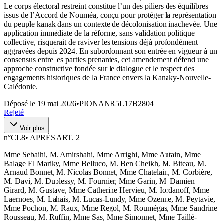
Le corps électoral restreint constitue l’un des piliers des équilibres
issus de l’Accord de Nouméa, conçu pour protéger la représentation
du peuple kanak dans un contexte de décolonisation inachevée. Une
application immédiate de la réforme, sans validation politique
collective, risquerait de raviver les tensions déjà profondément
aggravées depuis 2024. En subordonnant son entrée en vigueur à un
consensus entre les parties prenantes, cet amendement défend une
approche constructive fondée sur le dialogue et le respect des
engagements historiques de la France envers la Kanaky-Nouvelle-
Calédonie.
Déposé le
19 mai 2026
•
PIONANR5L17B2804
Rejeté
Voir plus
n°
CL8
•
APRÈS ART. 2
Mme Sebaihi, M. Amirshahi, Mme Arrighi, Mme Autain, Mme
Balage El Mariky, Mme Belluco, M. Ben Cheikh, M. Biteau, M.
Arnaud Bonnet, M. Nicolas Bonnet, Mme Chatelain, M. Corbière,
M. Davi, M. Duplessy, M. Fournier, Mme Garin, M. Damien
Girard, M. Gustave, Mme Catherine Hervieu, M. Iordanoff, Mme
Laernoes, M. Lahais, M. Lucas-Lundy, Mme Ozenne, M. Peytavie,
Mme Pochon, M. Raux, Mme Regol, M. Roumégas, Mme Sandrine
Rousseau, M. Ruffin, Mme Sas, Mme Simonnet, Mme Taillé-