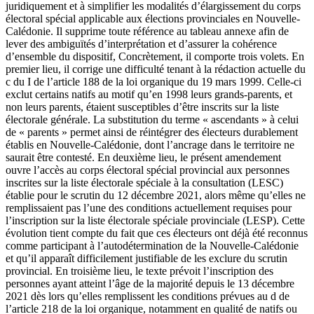
juridiquement et à simplifier les modalités d’élargissement du corps
électoral spécial applicable aux élections provinciales en Nouvelle-
Calédonie. Il supprime toute référence au tableau annexe afin de
lever des ambiguïtés d’interprétation et d’assurer la cohérence
d’ensemble du dispositif, Concrètement, il comporte trois volets. En
premier lieu, il corrige une difficulté tenant à la rédaction actuelle du
c du I de l’article 188 de la loi organique du 19 mars 1999. Celle-ci
exclut certains natifs au motif qu’en 1998 leurs grands-parents, et
non leurs parents, étaient susceptibles d’être inscrits sur la liste
électorale générale. La substitution du terme « ascendants » à celui
de « parents » permet ainsi de réintégrer des électeurs durablement
établis en Nouvelle-Calédonie, dont l’ancrage dans le territoire ne
saurait être contesté. En deuxième lieu, le présent amendement
ouvre l’accès au corps électoral spécial provincial aux personnes
inscrites sur la liste électorale spéciale à la consultation (LESC)
établie pour le scrutin du 12 décembre 2021, alors même qu’elles ne
remplissaient pas l’une des conditions actuellement requises pour
l’inscription sur la liste électorale spéciale provinciale (LESP). Cette
évolution tient compte du fait que ces électeurs ont déjà été reconnus
comme participant à l’autodétermination de la Nouvelle-Calédonie
et qu’il apparaît difficilement justifiable de les exclure du scrutin
provincial. En troisième lieu, le texte prévoit l’inscription des
personnes ayant atteint l’âge de la majorité depuis le 13 décembre
2021 dès lors qu’elles remplissent les conditions prévues au d de
l’article 218 de la loi organique, notamment en qualité de natifs ou