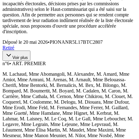
incapacités électorales, décisions prises par les commissions
administratives) selon le Haut-commissariat qui a été saisi sur la
question. Afin de permettre aux personnes qui se rendent compte
tardivement de leur radiation indûment réalisée de la liste électorale
spéciale, nous proposons d'ouvrir une procédure accélérée
d'inscription.
Déposé le
20 mai 2026
•
PIONANR5L17BTC2807
Retiré
Voir plus
n°
6
•
ART. PREMIER
M. Lachaud, Mme Abomangoli, M. Alexandre, M. Amard, Mme
Amiot, Mme Amrani, M. Arenas, M. Arnault, Mme Belouassa-
Cherifi, Mme Bentorki, M. Bernalicis, M. Bex, M. Bilongo, M.
Bompard, M. Boumertit, M. Boyard, M. Cadalen, M. Caron, M.
Carrière, Mme Cathala, M. Cernon, Mme Chikirou, M. Clouet, M.
Coquerel, M. Coulomme, M. Delogu, M. Diouara, Mme Dufour,
Mme Erodi, Mme Feld, M. Fernandes, Mme Ferrer, M. Gaillard,
Mme Guetté, Mme Hamdane, Mme Hignet, M. Kerbrat, M.
Lahmar, M. Laisney, M. Le Coq, M. Le Gall, Mme Leboucher, M.
Legavre, Mme Legrain, Mme Lejeune, Mme Lepvraud, M.
Léaument, Mme Élisa Martin, M. Maudet, Mme Maximi, Mme
Mesmeur, Mme Manon Meunier, M. Nilor, Mme Nosbé, Mme