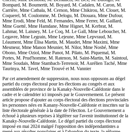
Bompard, M. Boumertit, M. Boyard, M. Cadalen, M. Caron, M.
Carrière, Mme Cathala, M. Cernon, Mme Chikirou, M. Clouet, M.
Coquerel, M. Coulomme, M. Delogu, M. Diouara, Mme Dufour,
Mme Erodi, Mme Feld, M. Fernandes, Mme Ferrer, M. Gaillard,
Mme Guetté, Mme Hamdane, Mme Hignet, M. Kerbrat, M.
Lahmar, M. Laisney, M. Le Coq, M. Le Gall, Mme Leboucher, M.
Legavre, Mme Legrain, Mme Lejeune, Mme Lepvraud, M.
Léaument, Mme Élisa Martin, M. Maudet, Mme Maximi, Mme
Mesmeur, Mme Manon Meunier, M. Nilor, Mme Nosbé, Mme
Obono, Mme Oziol, Mme Panot, M. Pilato, M. Piquemal, M.
Portes, M. Prud'homme, M. Ratenon, M. Saint-Martin, M. Saintoul,
Mme Soudais, Mme Stambach-Terrenoir, M. Aurélien Taché, Mme
Taurinya, M. Tavel, Mme Trouvé et M. Vannier
Par cet amendement de suppression, nous nous opposons au dégel
partiel du corps électoral pour les élections au congrès et aux
assemblées de province de la Kanaky-Nouvelle-Calédonie dans le
cadre et le calendrier ici imposés par le Gouvernement. Le présent
article propose d'ajouter au corps électoral des élections provinciales
les personnes nées en Kanany-Nouvelle-Calédonie et inscrites sur la
liste électorale générale à la date de l'élection. Le Gouvernement a
échoué à plusieurs reprises à légiférer sur l'avenir institutionnel de la
Kanaky-Nouvelle-Calédonie. Le dégel partiel du corps électoral
imposé en mai 2024 malgré l'opposition des indépendantistes a
mené aux révoltes populaires et à l'abandon du texte, la réforme