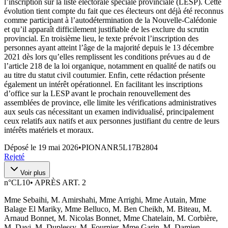
l’inscription sur la liste électorale spéciale provinciale (LESP). Cette
évolution tient compte du fait que ces électeurs ont déjà été reconnus
comme participant à l’autodétermination de la Nouvelle-Calédonie
et qu’il apparaît difficilement justifiable de les exclure du scrutin
provincial. En troisième lieu, le texte prévoit l’inscription des
personnes ayant atteint l’âge de la majorité depuis le 13 décembre
2021 dès lors qu’elles remplissent les conditions prévues au d de
l’article 218 de la loi organique, notamment en qualité de natifs ou
au titre du statut civil coutumier. Enfin, cette rédaction présente
également un intérêt opérationnel. En facilitant les inscriptions
d’office sur la LESP avant le prochain renouvellement des
assemblées de province, elle limite les vérifications administratives
aux seuls cas nécessitant un examen individualisé, principalement
ceux relatifs aux natifs et aux personnes justifiant du centre de leurs
intérêts matériels et moraux.
Déposé le
19 mai 2026
•
PIONANR5L17B2804
Rejeté
Voir plus
n°
CL10
•
APRÈS ART. 2
Mme Sebaihi, M. Amirshahi, Mme Arrighi, Mme Autain, Mme
Balage El Mariky, Mme Belluco, M. Ben Cheikh, M. Biteau, M.
Arnaud Bonnet, M. Nicolas Bonnet, Mme Chatelain, M. Corbière,
M. Davi, M. Duplessy, M. Fournier, Mme Garin, M. Damien