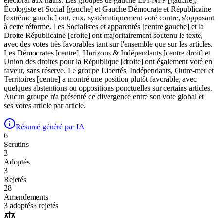
électoral aux natifs. Les groupes de gauche LFI-NFP [gauche],
Écologiste et Social [gauche] et Gauche Démocrate et Républicaine
[extrême gauche] ont, eux, systématiquement voté contre, s'opposant
à cette réforme. Les Socialistes et apparentés [centre gauche] et la
Droite Républicaine [droite] ont majoritairement soutenu le texte,
avec des votes très favorables tant sur l'ensemble que sur les articles.
Les Démocrates [centre], Horizons & Indépendants [centre droit] et
Union des droites pour la République [droite] ont également voté en
faveur, sans réserve. Le groupe Libertés, Indépendants, Outre-mer et
Territoires [centre] a montré une position plutôt favorable, avec
quelques abstentions ou oppositions ponctuelles sur certains articles.
Aucun groupe n'a présenté de divergence entre son vote global et
ses votes article par article.
Résumé généré par IA
6
Scrutin
s
3
Adopté
s
3
Rejeté
s
28
Amendement
s
3
adopté
s
3
rejeté
s