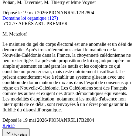
Polian, M. Tavernier, M. Thierry et Mme Voynet
Déposé le
19 mai 2026
•
PIONANR5L17B2804
Domaine loi organique (127)
n°
CL7
•
APRÈS ART. PREMIER
M. Metzdorf
Le maintien du gel du corps électoral est une anomalie et un déni de
démocratie. Après trois référendums actant le maintien de la
Nouvelle-Calédonie dans la France, la citoyenneté calédonienne ne
peut rester figée. La présente proposition de loi organique opère un
simple ajustement en intégrant les natifs et les conjoints ce qui
constitue un premier cran, mais reste notoirement insuffisant. Le
présent amendement vise à rétablir un système glissant avec une
condition de domiciliation de dix ans dans l’esprit de consensus qui
règne en Nouvelle-Calédonie. Les Calédoniens sont des Français
comme les autres et exigent des droits démocratiques équivalents.
Les modalités d'application, notamment les motifs d'absence non
interruptifs de ce délai, sont renvoyées à un décret pour garantir la
fluidité du dispositif organique.
Déposé le
19 mai 2026
•
PIONANR5L17B2804
Rejeté
Voir plus