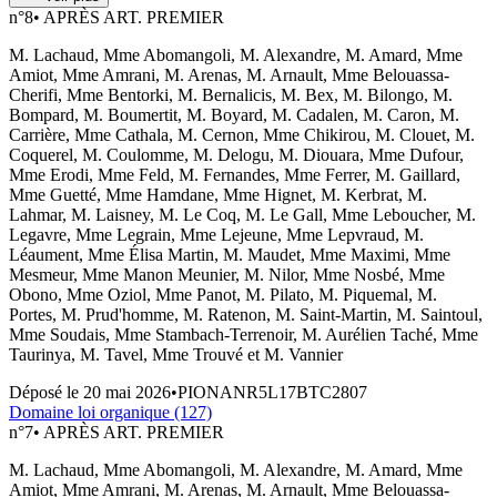
n°
8
•
APRÈS ART. PREMIER
M. Lachaud, Mme Abomangoli, M. Alexandre, M. Amard, Mme
Amiot, Mme Amrani, M. Arenas, M. Arnault, Mme Belouassa-
Cherifi, Mme Bentorki, M. Bernalicis, M. Bex, M. Bilongo, M.
Bompard, M. Boumertit, M. Boyard, M. Cadalen, M. Caron, M.
Carrière, Mme Cathala, M. Cernon, Mme Chikirou, M. Clouet, M.
Coquerel, M. Coulomme, M. Delogu, M. Diouara, Mme Dufour,
Mme Erodi, Mme Feld, M. Fernandes, Mme Ferrer, M. Gaillard,
Mme Guetté, Mme Hamdane, Mme Hignet, M. Kerbrat, M.
Lahmar, M. Laisney, M. Le Coq, M. Le Gall, Mme Leboucher, M.
Legavre, Mme Legrain, Mme Lejeune, Mme Lepvraud, M.
Léaument, Mme Élisa Martin, M. Maudet, Mme Maximi, Mme
Mesmeur, Mme Manon Meunier, M. Nilor, Mme Nosbé, Mme
Obono, Mme Oziol, Mme Panot, M. Pilato, M. Piquemal, M.
Portes, M. Prud'homme, M. Ratenon, M. Saint-Martin, M. Saintoul,
Mme Soudais, Mme Stambach-Terrenoir, M. Aurélien Taché, Mme
Taurinya, M. Tavel, Mme Trouvé et M. Vannier
Déposé le
20 mai 2026
•
PIONANR5L17BTC2807
Domaine loi organique (127)
n°
7
•
APRÈS ART. PREMIER
M. Lachaud, Mme Abomangoli, M. Alexandre, M. Amard, Mme
Amiot, Mme Amrani, M. Arenas, M. Arnault, Mme Belouassa-