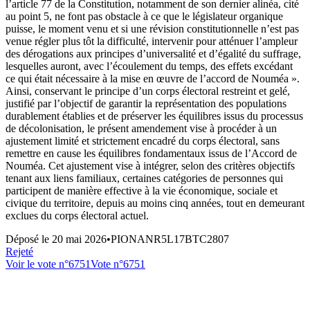
l’article 77 de la Constitution, notamment de son dernier alinéa, cité
au point 5, ne font pas obstacle à ce que le législateur organique
puisse, le moment venu et si une révision constitutionnelle n’est pas
venue régler plus tôt la difficulté, intervenir pour atténuer l’ampleur
des dérogations aux principes d’universalité et d’égalité du suffrage,
lesquelles auront, avec l’écoulement du temps, des effets excédant
ce qui était nécessaire à la mise en œuvre de l’accord de Nouméa ».
Ainsi, conservant le principe d’un corps électoral restreint et gelé,
justifié par l’objectif de garantir la représentation des populations
durablement établies et de préserver les équilibres issus du processus
de décolonisation, le présent amendement vise à procéder à un
ajustement limité et strictement encadré du corps électoral, sans
remettre en cause les équilibres fondamentaux issus de l’Accord de
Nouméa. Cet ajustement vise à intégrer, selon des critères objectifs
tenant aux liens familiaux, certaines catégories de personnes qui
participent de manière effective à la vie économique, sociale et
civique du territoire, depuis au moins cinq années, tout en demeurant
exclues du corps électoral actuel.
Déposé le
20 mai 2026
•
PIONANR5L17BTC2807
Rejeté
Voir le vote n°
6751
Vote n°
6751