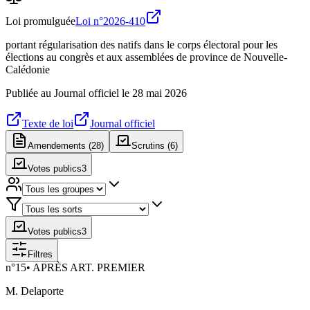
Loi promulguée
Loi n°
2026-410
portant régularisation des natifs dans le corps électoral pour les
élections au congrès et aux assemblées de province de Nouvelle-
Calédonie
Publiée au Journal officiel le
28 mai 2026
Texte de loi
Journal officiel
Amendements (
28
)
Scrutins (
6
)
Votes publics
3
Votes publics
3
Filtres
n°
15
•
APRÈS ART. PREMIER
M. Delaporte