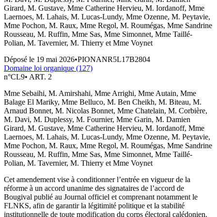
Girard, M. Gustave, Mme Catherine Hervieu, M. Iordanoff, Mme
Laernoes, M. Lahais, M. Lucas-Lundy, Mme Ozenne, M. Peytavie,
Mme Pochon, M. Raux, Mme Regol, M. Roumégas, Mme Sandrine
Rousseau, M. Ruffin, Mme Sas, Mme Simonnet, Mme Taillé-
Polian, M. Tavernier, M. Thierry et Mme Voynet
Déposé le
19 mai 2026
•
PIONANR5L17B2804
Domaine loi organique (127)
n°
CL9
•
ART. 2
Mme Sebaihi, M. Amirshahi, Mme Arrighi, Mme Autain, Mme
Balage El Mariky, Mme Belluco, M. Ben Cheikh, M. Biteau, M.
Arnaud Bonnet, M. Nicolas Bonnet, Mme Chatelain, M. Corbière,
M. Davi, M. Duplessy, M. Fournier, Mme Garin, M. Damien
Girard, M. Gustave, Mme Catherine Hervieu, M. Iordanoff, Mme
Laernoes, M. Lahais, M. Lucas-Lundy, Mme Ozenne, M. Peytavie,
Mme Pochon, M. Raux, Mme Regol, M. Roumégas, Mme Sandrine
Rousseau, M. Ruffin, Mme Sas, Mme Simonnet, Mme Taillé-
Polian, M. Tavernier, M. Thierry et Mme Voynet
Cet amendement vise à conditionner l’entrée en vigueur de la
réforme à un accord unanime des signataires de l’accord de
Bougival publié au Journal officiel et comprenant notamment le
FLNKS, afin de garantir la légitimité politique et la stabilité
institutionnelle de toute modification du corps électoral calédonien.