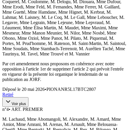
Coquerel, M. Coulomme, M. Delogu, M. Diouara, Mme Dufour,
Mme Erodi, Mme Feld, M. Fernandes, Mme Ferrer, M. Gaillard,
Mme Guetté, Mme Hamdane, Mme Hignet, M. Kerbrat, M.
Lahmar, M. Laisney, M. Le Coq, M. Le Gall, Mme Leboucher, M.
Legavre, Mme Legrain, Mme Lejeune, Mme Lepvraud, M.
Léaument, Mme Élisa Martin, M. Maudet, Mme Maximi, Mme
Mesmeur, Mme Manon Meunier, M. Nilor, Mme Nosbé, Mme
Obono, Mme Oziol, Mme Panot, M. Pilato, M. Piquemal, M.
Portes, M. Prud'homme, M. Ratenon, M. Saint-Martin, M. Saintoul,
Mme Soudais, Mme Stambach-Terrenoir, M. Aurélien Taché, Mme
Taurinya, M. Tavel, Mme Trouvé et M. Vannier
Par cet amendement nous proposons en cohérence avec notre
opposition à l'article 1er de supprimer l'article 2 qui prévoit l'entrée
en vigueur de la présente loi organique le lendemain de sa
publication au JORF.
Déposé le
20 mai 2026
•
PIONANR5L17BTC2807
Retiré
Voir plus
n°
4
•
ART. PREMIER
M. Lachaud, Mme Abomangoli, M. Alexandre, M. Amard, Mme
Amiot, Mme Amrani, M. Arenas, M. Arnault, Mme Belouassa-
Cherifi, Mme Bentorki, M. Bernalicis, M. Bex, M. Bilongo, M.