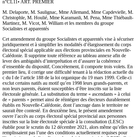
n°
CL11
•
ART. PREMIER
M. Delaporte, M. Saulignac, Mme Allemand, Mme Capdevielle, M.
Christophle, M. Houlié, Mme Karamanli, M. Pena, Mme Thiébault-
Martinez, M. Vicot, M. William et les membres du groupe
Socialistes et apparentés
Cet amendement du groupe Socialistes et apparentés vise à sécuriser
juridiquement et à simplifier les modalités d’élargissement du corps
électoral spécial applicable aux élections provinciales en Nouvelle-
Calédonie. Il supprime toute référence au tableau annexe afin de
lever des ambiguïtés d’interprétation et d’assurer la cohérence
d’ensemble du dispositif, Concrètement, il comporte trois volets. En
premier lieu, il corrige une difficulté tenant à la rédaction actuelle du
c du I de l’article 188 de la loi organique du 19 mars 1999. Celle-ci
exclut certains natifs au motif qu’en 1998 leurs grands-parents, et
non leurs parents, étaient susceptibles d’être inscrits sur la liste
électorale générale. La substitution du terme « ascendants » à celui
de « parents » permet ainsi de réintégrer des électeurs durablement
établis en Nouvelle-Calédonie, dont l’ancrage dans le territoire ne
saurait être contesté. En deuxième lieu, le présent amendement
ouvre l’accès au corps électoral spécial provincial aux personnes
inscrites sur la liste électorale spéciale à la consultation (LESC)
établie pour le scrutin du 12 décembre 2021, alors même qu’elles ne
remplissaient pas l’une des conditions actuellement requises pour