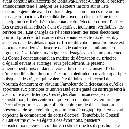
ayant conduit aux Accords de Bougival-Elysée-Oudinot, le présent
amendement tend à intégrer les électeurs inscrits sur la liste
électorale générale ayant contracté depuis cinq années une union -
mariage ou pacte civil de solidarité - avec un électeur. Une telle
inscription serait réalisée à la demande de l’électeur et non d’office.
Les critères ainsi édictés étant objectifs et facilement vérifiables, les
services de l’Etat chargés de l’établissement des listes électorales
pourront procéder à l’examen des demandes et, le cas échéant, y
accéder, dans les délais impartis. La modification ainsi proposée est
conçue de manière à s’inscrire dans le cadre constitutionnel en
vigueur et à satisfaire aux exigences dégagées par la jurisprudence
du Conseil constitutionnel en matière de dérogation au principe
d’égalité devant le suffrage. Plus précisément, le présent
amendement s’inscrit dans la voie admise par le Conseil d’Etat
d’une modification du corps électoral calédonien par voie organique,
puisque, si les règles qui avaient été définies par l’accord de
Nouméa demeurent en vigueur, l’ampleur de la dérogation qu’elles
apportent aux principes d’universalité et d’égalité du suffrage tend à
s’accroître avec le temps. Ces règles étant consacrées par la
Constitution, l’intervention du pouvoir constituant est en principe
nécessaire pour les adapter afin de tenir compte de la situation
présente et de son évolution, notamment démographique, en ce qui
concerne la composition du corps électoral. Toutefois, le Conseil
d’État estime qu’« eu égard à ces évolutions, plusieurs
considérations peuvent conduire à estimer que les dispositions de