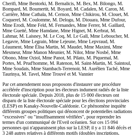
Cherifi, Mme Bentorki, M. Bernalicis, M. Bex, M. Bilongo, M.
Bompard, M. Boumertit, M. Boyard, M. Cadalen, M. Caron, M.
Carrière, Mme Cathala, M. Cernon, Mme Chikirou, M. Clouet, M.
Coquerel, M. Coulomme, M. Delogu, M. Diouara, Mme Dufour,
Mme Erodi, Mme Feld, M. Fernandes, Mme Ferrer, M. Gaillard,
Mme Guetté, Mme Hamdane, Mme Hignet, M. Kerbrat, M.
Lahmar, M. Laisney, M. Le Coq, M. Le Gall, Mme Leboucher, M.
Legavre, Mme Legrain, Mme Lejeune, Mme Lepvraud, M.
Léaument, Mme Élisa Martin, M. Maudet, Mme Maximi, Mme
Mesmeur, Mme Manon Meunier, M. Nilor, Mme Nosbé, Mme
Obono, Mme Oziol, Mme Panot, M. Pilato, M. Piquemal, M.
Portes, M. Prud'homme, M. Ratenon, M. Saint-Martin, M. Saintoul,
Mme Soudais, Mme Stambach-Terrenoir, M. Aurélien Taché, Mme
Taurinya, M. Tavel, Mme Trouvé et M. Vannier
Par cet amendement nous proposons d'instaurer une procédure
accélérée d'inscription pour les électeurs indument radiés de la liste
électorale spéciale. Depuis 2018, plus de 15 000 électeurs ont
disparu de la liste électorale spéciale pour les élections provinciales
(LESP) en Kanaky-Nouvelle-Calédonie. Ce phénomène inquiète
différents groupes politiques qui dénoncent de potentielles radiations
"excessives" ou "insuffisamment vérifiées", pour reprendre les
termes d'un communiqué de l'Eveil océanien. Sur ces 15 094
personnes qui n'apparaissent plus sur la LESP, il y a 11 846 décès et
3 248 autres relatives à différents motifs (doubles inscriptions,