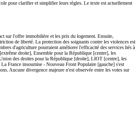
e pour clarifier et simplifier leurs règles. Le texte est actuellement
t sur l'offre immobilière et les prix du logement. Ensuite,
triction de liberté. La protection des soignants contre les violences est
es d'agriculture pourraient améliorer l'efficacité des services liés à
l [extrême droite], Ensemble pour la République [centre], les
'Union des droites pour la République [droite], LIOT [centre], les
e. La France insoumise - Nouveau Front Populaire [gauche] s'est
ions. Aucune divergence majeure n'est observée entre les votes sur