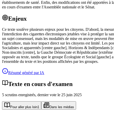
établissements de santé. Enfin, des modifications ont été apportées à la
en cours d'examen entre l'Assemblée nationale et le Sénat.
Enjeux
Ce texte soulève plusieurs enjeux pour les citoyens. D'abord, la mesur
l'interdiction des cigarettes électroniques jetables vise à protéger la s
un sujet consensuel, mais les modalités de mise en œuvre peuvent être d
l'agriculture, mais leur impact direct sur les citoyens est limité. Les
Socialistes et apparentés [centre gauche], Horizons & Indépendants [ce
Non-inscrits [centre], la Gauche Démocrate et Républicaine [extrême 
opposée au texte, tandis que le groupe Écologiste et Social [gauche] 
l'ensemble du texte et les positions affichées par les groupes.
Résumé généré par IA
Texte en cours d'examen
5
scrutin
s
enregistré
s
, dernier vote le
25 juin 2025
Pour aller plus loin
1
Dans les médias