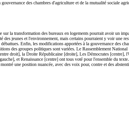
 gouvernance des chambres d'agriculture et de la mutualité sociale agricol
e sur la transformation des bureaux en logements pourrait avoir un impac
anté des jeunes et l'environnement, mais certains pourraient y voir une res
ébattues. Enfin, les modifications apportées à la gouvernance des chambr
 positions des groupes politiques sont variées. Le Rassemblement Nationa
ntre droit], la Droite Républicaine [droite], Les Démocrates [centre], l
gauche], et Renaissance [centre] ont tous voté pour l'ensemble du text
a montré une position nuancée, avec des voix pour, contre et des abstent