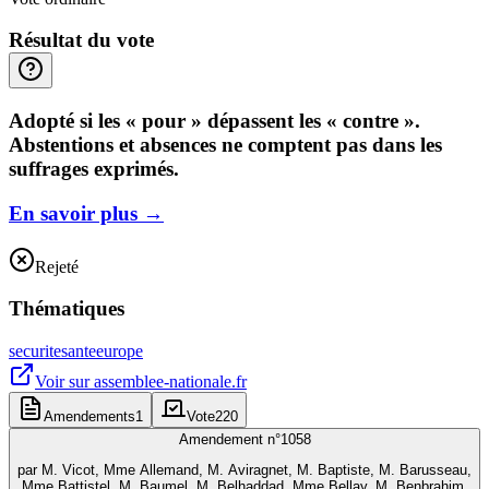
Résultat du vote
Adopté si les « pour » dépassent les « contre ».
Abstentions et absences ne comptent pas dans les
suffrages exprimés.
En savoir plus
→
Rejeté
Thématiques
securite
sante
europe
Voir sur
assemblee-nationale.fr
Amendements
1
Vote
220
Amendement n°
1058
par
M. Vicot, Mme Allemand, M. Aviragnet, M. Baptiste, M. Barusseau,
Mme Battistel, M. Baumel, M. Belhaddad, Mme Bellay, M. Benbrahim,