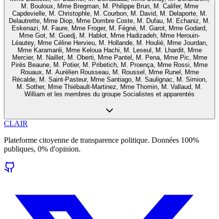
M. Bouloux, Mme Bregman, M. Philippe Brun, M. Califer, Mme
Capdevielle, M. Christophle, M. Courbon, M. David, M. Delaporte, M.
Delautrette, Mme Diop, Mme Dombre Coste, M. Dufau, M. Echaniz, M.
Eskenazi, M. Faure, Mme Froger, M. Fégné, M. Garot, Mme Godard,
Mme Got, M. Guedj, M. Hablot, Mme Hadizadeh, Mme Herouin-
Léautey, Mme Céline Hervieu, M. Hollande, M. Houlié, Mme Jourdan,
Mme Karamanli, Mme Keloua Hachi, M. Leseul, M. Lhardit, Mme
Mercier, M. Naillet, M. Oberti, Mme Pantel, M. Pena, Mme Pic, Mme
Pirès Beaune, M. Potier, M. Pribetich, M. Proença, Mme Rossi, Mme
Rouaux, M. Aurélien Rousseau, M. Roussel, Mme Runel, Mme
Récalde, M. Saint-Pasteur, Mme Santiago, M. Saulignac, M. Simion,
M. Sother, Mme Thiébault-Martinez, Mme Thomin, M. Vallaud, M.
William et les membres du groupe Socialistes et apparentés
CLAIR
Plateforme citoyenne de transparence politique. Données 100%
publiques, 0% d'opinion.