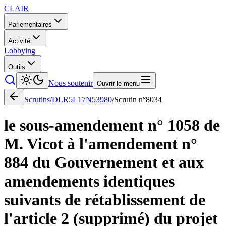
CLAIR
Parlementaires
Activité
Lobbying
Outils
Nous soutenir
Ouvrir le menu
Scrutins
/
DLR5L17N53980
/
Scrutin n°
8034
le sous-amendement n° 1058 de
M. Vicot à l'amendement n°
884 du Gouvernement et aux
amendements identiques
suivants de rétablissement de
l'article 2 (supprimé) du projet