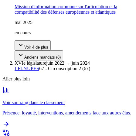
Mission d'information commune sur l'articulation et la
compatibilité des défenses européennes et atlantiques
mai 2025
en cours
Voir
4
de plus
Anciens mandats (
8
)
XVIe législature
juin 2022
→
juin 2024
LFI-NUPES
67 - Circonscription 2
(
67
)
Aller plus loin
Voir son rang dans le classement
Présence, loyauté, interventions, amendements face aux autres élus.