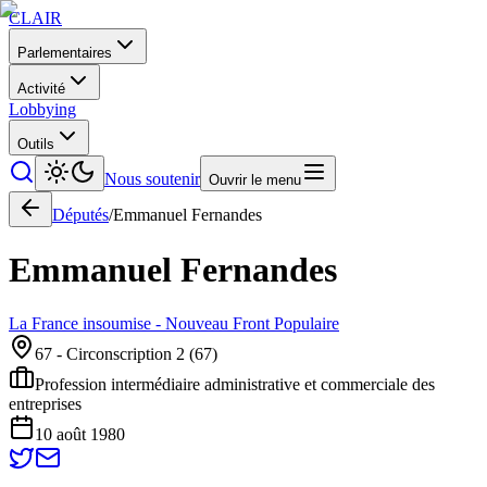
CLAIR
Parlementaires
Activité
Lobbying
Outils
Nous soutenir
Ouvrir le menu
Députés
/
Emmanuel
Fernandes
Emmanuel
Fernandes
La France insoumise - Nouveau Front Populaire
67 - Circonscription 2
(
67
)
Profession intermédiaire administrative et commerciale des
entreprises
10 août 1980