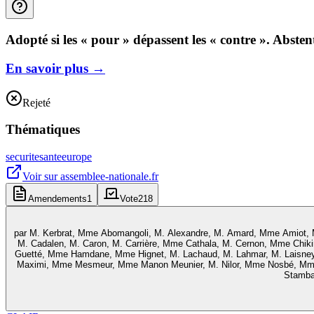
Adopté si les « pour » dépassent les « contre ». Abste
En savoir plus
→
Rejeté
Thématiques
securite
sante
europe
Voir sur
assemblee-nationale.fr
Amendements
1
Vote
218
par
M. Kerbrat, Mme Abomangoli, M. Alexandre, M. Amard, Mme Amiot, Mm
M. Cadalen, M. Caron, M. Carrière, Mme Cathala, M. Cernon, Mme Chik
Guetté, Mme Hamdane, Mme Hignet, M. Lachaud, M. Lahmar, M. Laisney
Maximi, Mme Mesmeur, Mme Manon Meunier, M. Nilor, Mme Nosbé, Mme O
Stambac