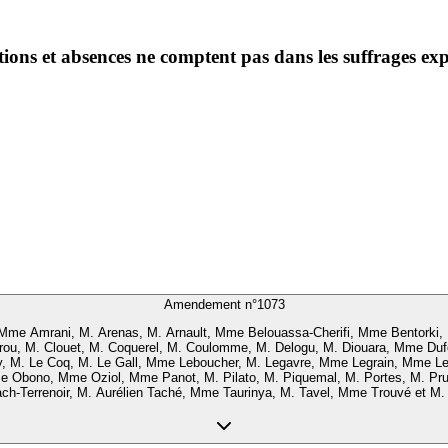
ntions et absences ne comptent pas dans les suffrages ex
Amendement n°
1073
e Amrani, M. Arenas, M. Arnault, Mme Belouassa-Cherifi, Mme Bentorki, M.
irou, M. Clouet, M. Coquerel, M. Coulomme, M. Delogu, M. Diouara, Mme Duf
, M. Le Coq, M. Le Gall, Mme Leboucher, M. Legavre, Mme Legrain, Mme L
bono, Mme Oziol, Mme Panot, M. Pilato, M. Piquemal, M. Portes, M. Pru
h-Terrenoir, M. Aurélien Taché, Mme Taurinya, M. Tavel, Mme Trouvé et M.