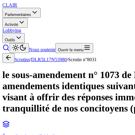
CLAIR
Parlementaires
Activité
Lobbying
Outils
Nous soutenir
Ouvrir le menu
Scrutins
/
DLR5L17N53980
/
Scrutin n°
8031
le sous-amendement n° 1073 de
amendements identiques suivants 
visant à offrir des réponses imm
tranquillité de nos concitoyens (