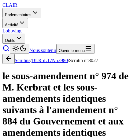
CLAIR
Parlementaires
Activité
Lobbying
Outils
Nous soutenir
Ouvrir le menu
Scrutins
/
DLR5L17N53980
/
Scrutin n°
8027
le sous-amendement n° 974 de
M. Kerbrat et les sous-
amendements identiques
suivants à l'amendement n°
884 du Gouvernement et aux
amendements identiques