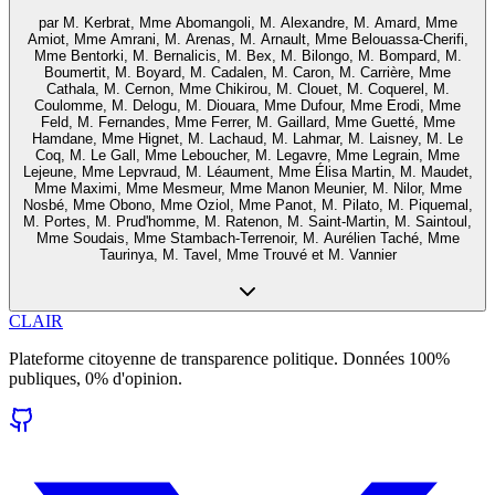
par
M. Kerbrat, Mme Abomangoli, M. Alexandre, M. Amard, Mme
Amiot, Mme Amrani, M. Arenas, M. Arnault, Mme Belouassa-Cherifi,
Mme Bentorki, M. Bernalicis, M. Bex, M. Bilongo, M. Bompard, M.
Boumertit, M. Boyard, M. Cadalen, M. Caron, M. Carrière, Mme
Cathala, M. Cernon, Mme Chikirou, M. Clouet, M. Coquerel, M.
Coulomme, M. Delogu, M. Diouara, Mme Dufour, Mme Erodi, Mme
Feld, M. Fernandes, Mme Ferrer, M. Gaillard, Mme Guetté, Mme
Hamdane, Mme Hignet, M. Lachaud, M. Lahmar, M. Laisney, M. Le
Coq, M. Le Gall, Mme Leboucher, M. Legavre, Mme Legrain, Mme
Lejeune, Mme Lepvraud, M. Léaument, Mme Élisa Martin, M. Maudet,
Mme Maximi, Mme Mesmeur, Mme Manon Meunier, M. Nilor, Mme
Nosbé, Mme Obono, Mme Oziol, Mme Panot, M. Pilato, M. Piquemal,
M. Portes, M. Prud'homme, M. Ratenon, M. Saint-Martin, M. Saintoul,
Mme Soudais, Mme Stambach-Terrenoir, M. Aurélien Taché, Mme
Taurinya, M. Tavel, Mme Trouvé et M. Vannier
CLAIR
Plateforme citoyenne de transparence politique. Données 100%
publiques, 0% d'opinion.