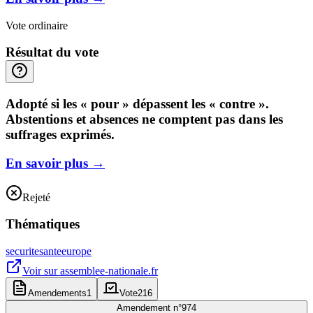
Vote ordinaire
Résultat du vote
Adopté si les « pour » dépassent les « contre ».
Abstentions et absences ne comptent pas dans les
suffrages exprimés.
En savoir plus
→
Rejeté
Thématiques
securite
sante
europe
Voir sur
assemblee-nationale.fr
Amendements
1
Vote
216
Amendement n°
974