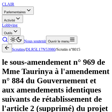
CLAIR
Parlementaires
Activité
Lobbying
Outils
Nous soutenir
Ouvrir le menu
Scrutins
/
DLR5L17N53980
/
Scrutin n°
8015
le sous-amendement n° 969 de
Mme Taurinya à l'amendement
n° 884 du Gouvernement et
aux amendements identiques
suivants de rétablissement de
l'article 2 (supprimé) du projet