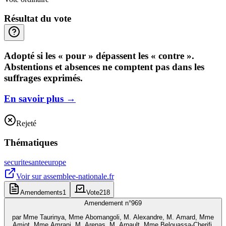
Résultat du vote
Adopté si les « pour » dépassent les « contre ».
Abstentions et absences ne comptent pas dans les
suffrages exprimés.
En savoir plus
→
Rejeté
Thématiques
securite
sante
europe
Voir sur
assemblee-nationale.fr
Amendements
1
Vote
218
Amendement n°
969
par
Mme Taurinya, Mme Abomangoli, M. Alexandre, M. Amard, Mme
Amiot, Mme Amrani, M. Arenas, M. Arnault, Mme Belouassa-Cherifi,