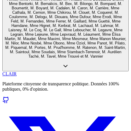
Mme Bentorki, M. Bernalicis, M. Bex, M. Bilongo, M. Bompard, M.
Boumertit, M. Boyard, M. Cadalen, M. Caron, M. Carrière, Mme
Cathala, M. Cernon, Mme Chikirou, M. Clouet, M. Coquerel, M.
Coulomme, M. Delogu, M. Diouara, Mme Dufour, Mme Erodi, Mme
Feld, M. Fernandes, Mme Ferrer, M. Gaillard, Mme Guetté, Mme
Hamdane, Mme Hignet, M. Kerbrat, M. Lachaud, M. Lahmar, M.
Laisney, M. Le Coq, M. Le Gall, Mme Leboucher, M. Legavre, Mme
Legrain, Mme Lejeune, Mme Lepvraud, M. Léaument, Mme Élisa
Martin, M. Maudet, Mme Maximi, Mme Mesmeur, Mme Manon Meunier,
M. Nilor, Mme Nosbé, Mme Obono, Mme Oziol, Mme Panot, M. Pilato,
M. Piquemal, M. Portes, M. Prud'homme, M. Ratenon, M. Saint-Martin,
M. Saintoul, Mme Soudais, Mme Stambach-Terrenoir, M. Aurélien
Taché, M. Tavel, Mme Trouvé et M. Vannier
CLAIR
Plateforme citoyenne de transparence politique. Données 100%
publiques, 0% d'opinion.