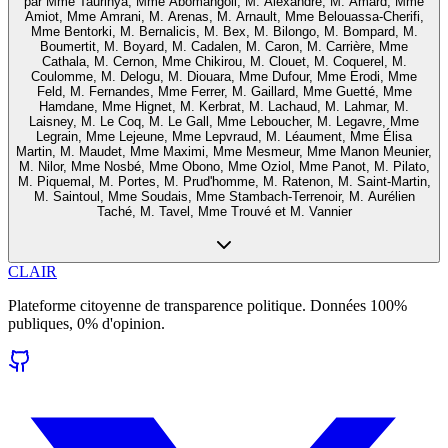
par
Mme Taurinya, Mme Abomangoli, M. Alexandre, M. Amard, Mme
Amiot, Mme Amrani, M. Arenas, M. Arnault, Mme Belouassa-Cherifi,
Mme Bentorki, M. Bernalicis, M. Bex, M. Bilongo, M. Bompard, M.
Boumertit, M. Boyard, M. Cadalen, M. Caron, M. Carrière, Mme
Cathala, M. Cernon, Mme Chikirou, M. Clouet, M. Coquerel, M.
Coulomme, M. Delogu, M. Diouara, Mme Dufour, Mme Erodi, Mme
Feld, M. Fernandes, Mme Ferrer, M. Gaillard, Mme Guetté, Mme
Hamdane, Mme Hignet, M. Kerbrat, M. Lachaud, M. Lahmar, M.
Laisney, M. Le Coq, M. Le Gall, Mme Leboucher, M. Legavre, Mme
Legrain, Mme Lejeune, Mme Lepvraud, M. Léaument, Mme Élisa
Martin, M. Maudet, Mme Maximi, Mme Mesmeur, Mme Manon Meunier,
M. Nilor, Mme Nosbé, Mme Obono, Mme Oziol, Mme Panot, M. Pilato,
M. Piquemal, M. Portes, M. Prud'homme, M. Ratenon, M. Saint-Martin,
M. Saintoul, Mme Soudais, Mme Stambach-Terrenoir, M. Aurélien
Taché, M. Tavel, Mme Trouvé et M. Vannier
CLAIR
Plateforme citoyenne de transparence politique. Données 100%
publiques, 0% d'opinion.