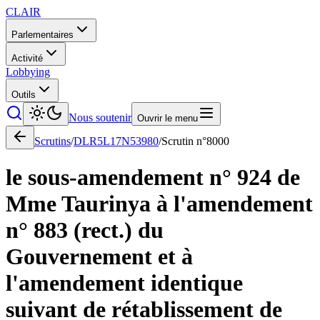
CLAIR
Parlementaires
Activité
Lobbying
Outils
Nous soutenir
Ouvrir le menu
Scrutins
/
DLR5L17N53980
/
Scrutin n°
8000
le sous-amendement n° 924 de
Mme Taurinya à l'amendement
n° 883 (rect.) du
Gouvernement et à
l'amendement identique
suivant de rétablissement de