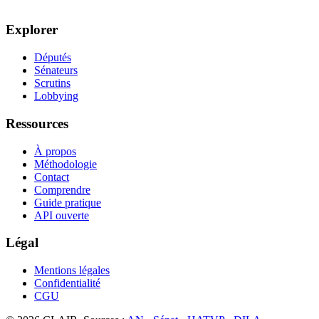
Explorer
Députés
Sénateurs
Scrutins
Lobbying
Ressources
À propos
Méthodologie
Contact
Comprendre
Guide pratique
API ouverte
Légal
Mentions légales
Confidentialité
CGU