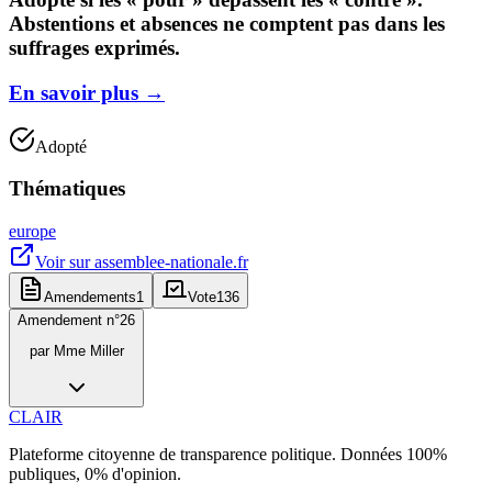
Abstentions et absences ne comptent pas dans les
suffrages exprimés.
En savoir plus
→
Adopté
Thématiques
europe
Voir sur
assemblee-nationale.fr
Amendements
1
Vote
136
Amendement n°
26
par
Mme Miller
CLAIR
Plateforme citoyenne de transparence politique. Données 100%
publiques, 0% d'opinion.