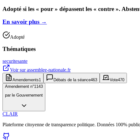
Adopté si les « pour » dépassent les « contre ». Abste
En savoir plus
→
Adopté
Thématiques
securite
sante
Voir sur
assemblee-nationale.fr
Amendements
1
Débats de la séance
463
Vote
470
Amendement n°
1143
par
le Gouvernement
CLAIR
Plateforme citoyenne de transparence politique. Données 100% publi