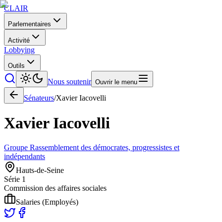
CLAIR
Parlementaires
Activité
Lobbying
Outils
Nous soutenir
Ouvrir le menu
Sénateurs
/
Xavier
Iacovelli
Xavier
Iacovelli
Groupe Rassemblement des démocrates, progressistes et
indépendants
Hauts-de-Seine
Série
1
Commission des affaires sociales
Salaries (Employés)