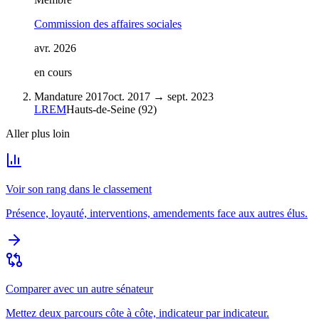
Commission des affaires sociales
avr. 2026
en cours
Mandature 2017
oct. 2017
→
sept. 2023
LREM
Hauts-de-Seine
(
92
)
Aller plus loin
Voir son rang dans le classement
Présence, loyauté, interventions, amendements face aux autres élus.
Comparer avec un autre sénateur
Mettez deux parcours côte à côte, indicateur par indicateur.