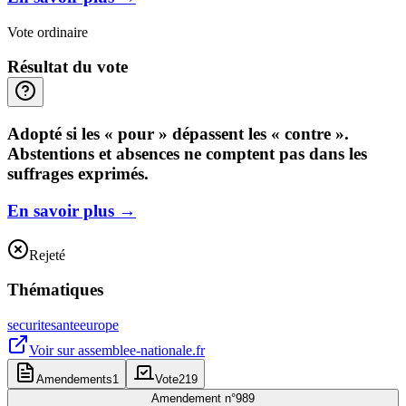
Vote ordinaire
Résultat du vote
Adopté si les « pour » dépassent les « contre ».
Abstentions et absences ne comptent pas dans les
suffrages exprimés.
En savoir plus
→
Rejeté
Thématiques
securite
sante
europe
Voir sur
assemblee-nationale.fr
Amendements
1
Vote
219
Amendement n°
989