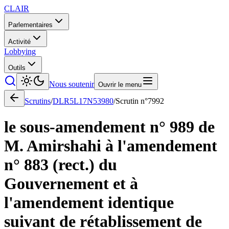
CLAIR
Parlementaires
Activité
Lobbying
Outils
Nous soutenir
Ouvrir le menu
Scrutins
/
DLR5L17N53980
/
Scrutin n°
7992
le sous-amendement n° 989 de
M. Amirshahi à l'amendement
n° 883 (rect.) du
Gouvernement et à
l'amendement identique
suivant de rétablissement de