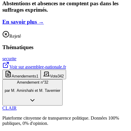
Abstentions et absences ne comptent pas dans les
suffrages exprimés.
En savoir plus
→
Rejeté
Thématiques
securite
Voir sur
assemblee-nationale.fr
Amendements
1
Vote
342
Amendement n°
32
par
M. Amirshahi et M. Tavernier
CLAIR
Plateforme citoyenne de transparence politique. Données 100%
publiques, 0% d'opinion.