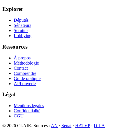
Explorer
Députés
Sénateurs
Scrutins
Lobbying
Ressources
À propos
Méthodologie
Contact
Comprendre
Guide pratique
API ouverte
Légal
Mentions légales
Confidentialité
CGU
©
2026
CLAIR. Sources :
AN
·
Sénat
·
HATVP
·
DILA