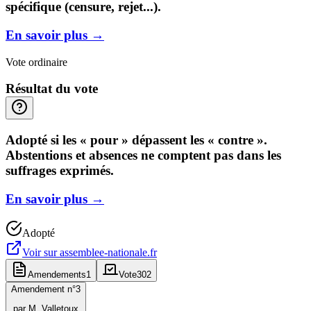
spécifique (censure, rejet...).
En savoir plus
→
Vote ordinaire
Résultat du vote
Adopté si les « pour » dépassent les « contre ».
Abstentions et absences ne comptent pas dans les
suffrages exprimés.
En savoir plus
→
Adopté
Voir sur
assemblee-nationale.fr
Amendements
1
Vote
302
Amendement n°
3
par
M. Valletoux