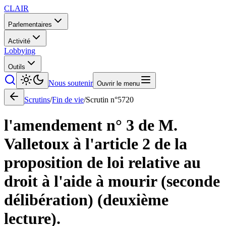
CLAIR
Parlementaires
Activité
Lobbying
Outils
Nous soutenir
Ouvrir le menu
Scrutins
/
Fin de vie
/
Scrutin n°
5720
l'amendement n° 3 de M.
Valletoux à l'article 2 de la
proposition de loi relative au
droit à l'aide à mourir (seconde
délibération) (deuxième
lecture).