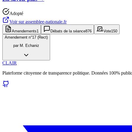
Adopté
Voir sur
assemblee-nationale.fr
Amendements
1
Débats de la séance
876
Vote
150
Amendement n°
17 (Rect)
par
M. Echaniz
CLAIR
Plateforme citoyenne de transparence politique. Données 100% publi