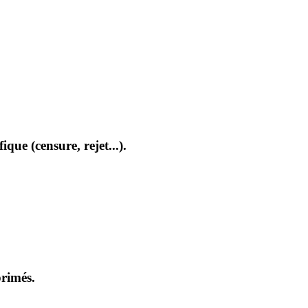
que (censure, rejet...).
primés.