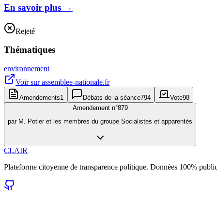
En savoir plus
→
Rejeté
Thématiques
environnement
Voir sur
assemblee-nationale.fr
Amendements
1
Débats de la séance
794
Vote
98
Amendement n°
879
par
M. Potier et les membres du groupe Socialistes et apparentés
CLAIR
Plateforme citoyenne de transparence politique. Données 100% publi