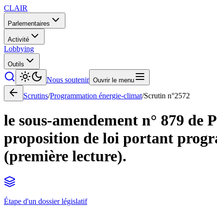
CLAIR
Parlementaires
Activité
Lobbying
Outils
Nous soutenir
Ouvrir le menu
Scrutins
/
Programmation énergie-climat
/
Scrutin n°
2572
le sous-amendement n° 879 de Po
proposition de loi portant prog
(première lecture).
Étape d'un dossier législatif