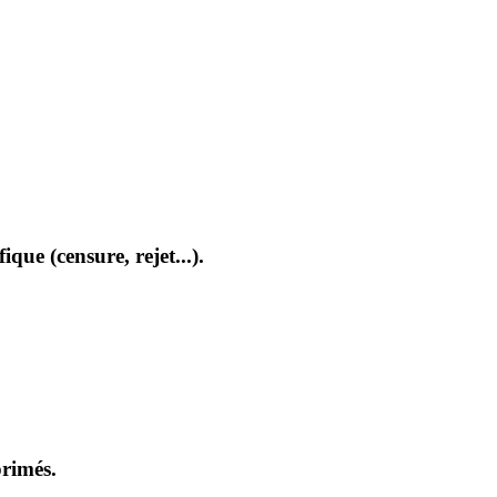
que (censure, rejet...).
primés.