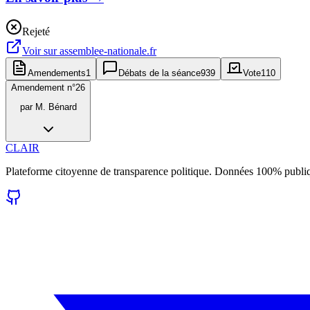
Rejeté
Voir sur
assemblee-nationale.fr
Amendements
1
Débats de la séance
939
Vote
110
Amendement n°
26
par
M. Bénard
CLAIR
Plateforme citoyenne de transparence politique. Données 100% publi