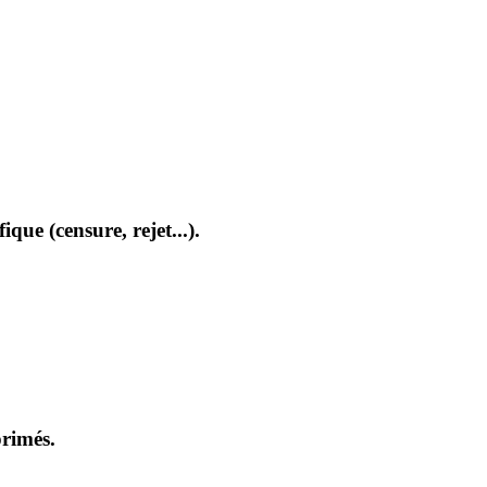
que (censure, rejet...).
primés.