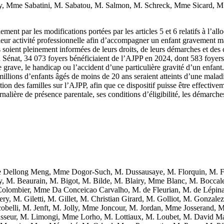
 Mme Sabatini, M. Sabatou, M. Salmon, M. Schreck, Mme Sicard, M. J
ement par les modifications portées par les articles 5 et 6 relatifs à l’a
 leur activité professionnelle afin d’accompagner un enfant gravement m
es soient pleinement informées de leurs droits, de leurs démarches et des
u Sénat, 34 073 foyers bénéficiaient de l’AJPP en 2024, dont 583 foyers 
rave, le handicap ou l’accident d’une particulière gravité d’un enfant. 
illions d’enfants âgés de moins de 20 ans seraient atteints d’une malad
ion des familles sur l’AJPP, afin que ce dispositif puisse être effecti
urnalière de présence parentale, ses conditions d’éligibilité, les démarch
Dellong Meng, Mme Dogor-Such, M. Dussausaye, M. Florquin, M. F
y, M. Beaurain, M. Bigot, M. Bilde, M. Blairy, Mme Blanc, M. Bocca
lombier, Mme Da Conceicao Carvalho, M. de Fleurian, M. de Lépina
, M. Giletti, M. Gillet, M. Christian Girard, M. Golliot, M. Gonzal
obelli, M. Jenft, M. Jolly, Mme Joncour, M. Jordan, Mme Josserand
ur, M. Limongi, Mme Lorho, M. Lottiaux, M. Loubet, M. David Mag