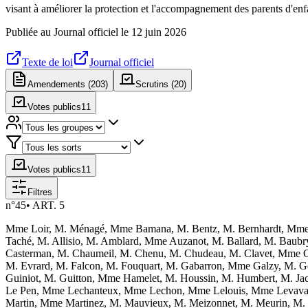
visant à améliorer la protection et l'accompagnement des parents d'enf
Publiée au Journal officiel le
12 juin 2026
Texte de loi
Journal officiel
Amendements (
203
)
Scrutins (
20
)
Votes publics
11
Votes publics
11
Filtres
n°
45
•
ART. 5
Mme Loir, M. Ménagé, Mme Bamana, M. Bentz, M. Bernhardt, Mme 
Taché, M. Allisio, M. Amblard, Mme Auzanot, M. Ballard, M. Baubr
Casterman, M. Chaumeil, M. Chenu, M. Chudeau, M. Clavet, Mme Co
M. Evrard, M. Falcon, M. Fouquart, M. Gabarron, Mme Galzy, M. Gery
Guiniot, M. Guitton, Mme Hamelet, M. Houssin, M. Humbert, M. Jac
Le Pen, Mme Lechanteux, Mme Lechon, Mme Lelouis, Mme Levavasse
Martin, Mme Martinez, M. Mauvieux, M. Meizonnet, M. Meurin, M.