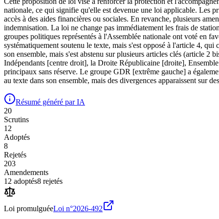
Cette proposition de loi vise à renforcer la protection et l'accompagn
nationale, ce qui signifie qu'elle est devenue une loi applicable. Les 
accès à des aides financières ou sociales. En revanche, plusieurs amen
indemnisation. La loi ne change pas immédiatement les frais de statio
groupes politiques représentés à l'Assemblée nationale ont voté en fa
systématiquement soutenu le texte, mais s'est opposé à l'article 4, q
son ensemble, mais s'est abstenu sur plusieurs articles clés (article 2 b
Indépendants [centre droit], la Droite Républicaine [droite], Ensemble 
principaux sans réserve. Le groupe GDR [extrême gauche] a également vo
au texte dans son ensemble, mais des divergences apparaissent sur de
Résumé généré par IA
20
Scrutin
s
12
Adopté
s
8
Rejeté
s
203
Amendement
s
12
adopté
s
8
rejeté
s
Loi promulguée
Loi n°
2026-492