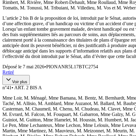
Rimbert, M. Rivière, Mme Robert-Dehault, Mme Roullaud, Mme Roy,
Tomatis, M. Tonussi, M. Tribuiani, M. Villedieu, M. Vos et M. Weber
L’article 2 bis B de la proposition de loi, introduit par le Sénat, autoris
d’une affection grave, d’un handicap ou victime d’un accident d’une par
Lorsqu’un enfant tombe gravement malade, devient handicapé ou est vict
des frais supplémentaires liés au parcours de soins, aux déplacements, 
clairement porté à la connaissance des titulaires de plans d’épargne re
anticipée dont ils peuvent bénéficier, ni des justificatifs à produire
déblocage anticipé dans les supports d’information relatifs aux plans d’
l’effectivité du droit introduit par le Sénat, afin d’éviter que cette fa
Déposé le
7 mai 2026
•
PIONANR5L17BTC2754
Retiré
Voir plus
n°
41
•
ART. 2 BIS A
Mme Loir, M. Ménagé, Mme Bamana, M. Bentz, M. Bernhardt, Mme 
Taché, M. Allisio, M. Amblard, Mme Auzanot, M. Ballard, M. Baubr
Casterman, M. Chaumeil, M. Chenu, M. Chudeau, M. Clavet, Mme Co
M. Evrard, M. Falcon, M. Fouquart, M. Gabarron, Mme Galzy, M. Gery
Guiniot, M. Guitton, Mme Hamelet, M. Houssin, M. Humbert, M. Jac
Le Pen, Mme Lechanteux, Mme Lechon, Mme Lelouis, Mme Levavasse
Martin, Mme Martinez, M. Mauvieux, M. Meizonnet, M. Meurin, M.