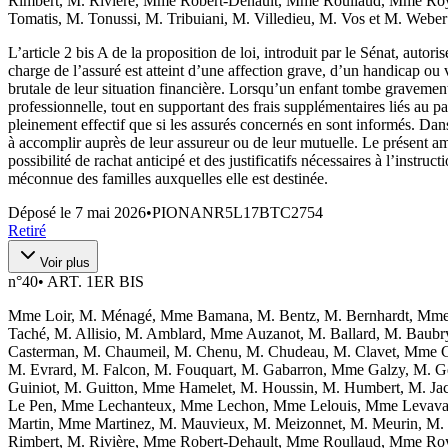
Rimbert, M. Rivière, Mme Robert-Dehault, Mme Roullaud, Mme Roy,
Tomatis, M. Tonussi, M. Tribuiani, M. Villedieu, M. Vos et M. Weber
L’article 2 bis A de la proposition de loi, introduit par le Sénat, autori
charge de l’assuré est atteint d’une affection grave, d’un handicap ou 
brutale de leur situation financière. Lorsqu’un enfant tombe gravement
professionnelle, tout en supportant des frais supplémentaires liés au 
pleinement effectif que si les assurés concernés en sont informés. Dan
à accomplir auprès de leur assureur ou de leur mutuelle. Le présent a
possibilité de rachat anticipé et des justificatifs nécessaires à l’instru
méconnue des familles auxquelles elle est destinée.
Déposé le
7 mai 2026
•
PIONANR5L17BTC2754
Retiré
Voir plus
n°
40
•
ART. 1ER BIS
Mme Loir, M. Ménagé, Mme Bamana, M. Bentz, M. Bernhardt, Mme 
Taché, M. Allisio, M. Amblard, Mme Auzanot, M. Ballard, M. Baubr
Casterman, M. Chaumeil, M. Chenu, M. Chudeau, M. Clavet, Mme Co
M. Evrard, M. Falcon, M. Fouquart, M. Gabarron, Mme Galzy, M. Gery
Guiniot, M. Guitton, Mme Hamelet, M. Houssin, M. Humbert, M. Jac
Le Pen, Mme Lechanteux, Mme Lechon, Mme Lelouis, Mme Levavasse
Martin, Mme Martinez, M. Mauvieux, M. Meizonnet, M. Meurin, M.
Rimbert, M. Rivière, Mme Robert-Dehault, Mme Roullaud, Mme Roy,