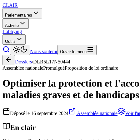
CLAIR
Parlementaires
Activité
Lobbying
Outils
Nous soutenir
Ouvrir le menu
Dossiers
/
DLR5L17N50444
Assemblée nationale
Promulgué
Proposition de loi ordinaire
Optimiser la protection et l'acc
maladies graves et de handicaps
Déposé le
16 septembre 2024
Assemblée nationale
Voir l'
En clair