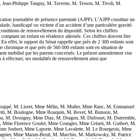
ean-Philippe Tanguy, M. Taverne, M. Tesson, M. Tivoli, M.
llocation journalière de présence parentale (AJPP). L’AJPP constitue un
alade, handicapé ou victime d’un accident d’une particulière gravité.
 conditions de renouvellement du dispositif. Selon les chiffres
comptant un enfant en résidence alternée. Ces chiffres doivent être
En effet, le rapport du Sénat rappelle que près de 2 300 enfants sont
ie chronique et que près de 560 000 enfants sont en situation de
vement mobilisé par les parents concernés. Le présent amendement vise
es à effectuer, ses modalités de renouvellement ainsi que
rappé, M. Lioret, Mme Mélin, M. Muller, Mme Ranc, M. Emmanuel
letti, M. Boulogne, Mme Bouquin, M. Bovet, M. Buisson, M.
u, M. Dessigny, Mme Diaz, M. Dragon, M. Dufosset, M. Dutremble,
ez, Mme Florence Goulet, Mme Grangier, Mme Griseti, M. Guibert, M.
, Mme Joubert, Mme Laporte, Mme Lavalette, M. Le Bourgeois, Mme
nier, Mme Marais-Beuil, M. Marchio, M. Markowsky, M. Patrice