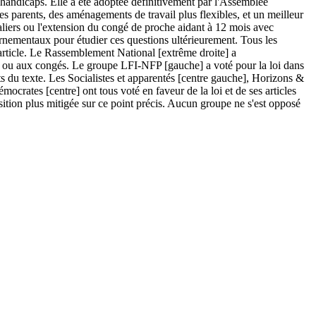
e handicaps. Elle a été adoptée définitivement par l'Assemblée
es parents, des aménagements de travail plus flexibles, et un meilleur
taliers ou l'extension du congé de proche aidant à 12 mois avec
ernementaux pour étudier ces questions ultérieurement. Tous les
 article. Le Rassemblement National [extrême droite] a
il ou aux congés. Le groupe LFI-NFP [gauche] a voté pour la loi dans
pects du texte. Les Socialistes et apparentés [centre gauche], Horizons &
ocrates [centre] ont tous voté en faveur de la loi et de ses articles
sition plus mitigée sur ce point précis. Aucun groupe ne s'est opposé