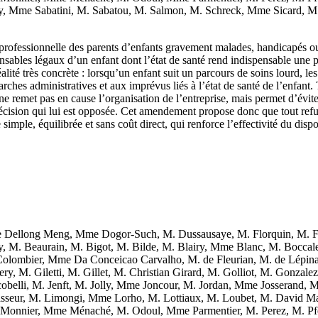
 Mme Sabatini, M. Sabatou, M. Salmon, M. Schreck, Mme Sicard, M. J
on professionnelle des parents d’enfants gravement malades, handicapés o
nsables légaux d’un enfant dont l’état de santé rend indispensable une p
té très concrète : lorsqu’un enfant suit un parcours de soins lourd, les
es administratives et aux imprévus liés à l’état de santé de l’enfant. Tou
e remet pas en cause l’organisation de l’entreprise, mais permet d’éviter 
décision qui lui est opposée. Cet amendement propose donc que tout re
simple, équilibrée et sans coût direct, qui renforce l’effectivité du disp
Dellong Meng, Mme Dogor-Such, M. Dussausaye, M. Florquin, M. F
y, M. Beaurain, M. Bigot, M. Bilde, M. Blairy, Mme Blanc, M. Bocca
lombier, Mme Da Conceicao Carvalho, M. de Fleurian, M. de Lépina
, M. Giletti, M. Gillet, M. Christian Girard, M. Golliot, M. Gonzal
obelli, M. Jenft, M. Jolly, Mme Joncour, M. Jordan, Mme Josserand
ur, M. Limongi, Mme Lorho, M. Lottiaux, M. Loubet, M. David Mag
 Monnier, Mme Ménaché, M. Odoul, Mme Parmentier, M. Perez, M. Pf