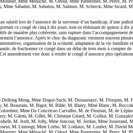
 Monnier, Mme Ménaché, M. Odoul, Mme Parmentier, M. Perez, M. Pf
 Mme Sabatini, M. Sabatou, M. Salmon, M. Schreck, Mme Sicard, M. J
rdé au salarié lors de l’annonce de la survenue d’un handicap, d’une pat
 portant ce congé de cinq à dix jours, tout en réduisant de quinze à dix 
sitifs de manière plus cohérente, sans rupture dans l’accompagnement de l’
iatement l’annonce. Après le choc du diagnostic viennent souvent plusi
stratives, organisation de la scolarité, adaptation de la vie familiale e
mande, de fractionner ce congé dans un délai de trois mois à compter de
Cet amendement vise donc à rendre le congé d’annonce plus opérationnel
Dellong Meng, Mme Dogor-Such, M. Dussausaye, M. Florquin, M. F
y, M. Beaurain, M. Bigot, M. Bilde, M. Blairy, Mme Blanc, M. Bocca
lombier, Mme Da Conceicao Carvalho, M. de Fleurian, M. de Lépina
, M. Giletti, M. Gillet, M. Christian Girard, M. Golliot, M. Gonzal
obelli, M. Jenft, M. Jolly, Mme Joncour, M. Jordan, Mme Josserand
ur, M. Limongi, Mme Lorho, M. Lottiaux, M. Loubet, M. David Mag
 Monnier, Mme Ménaché, M. Odoul, Mme Parmentier, M. Perez, M. Pf