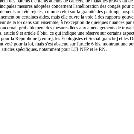
ement des parents d'enfants atteints de cancers, de maladies graves ou d
principales mesures adoptées concernent l'amélioration des congés pour c
dements ont été rejetés, comme celui sur la gratuité des parkings hospi
nnement ou certaines aides, mais elle ouvre la voie à des rapports gouv
veur de la loi dans son ensemble, à l'exception de quelques nuances par
ui concernait probablement des mesures liées aux aménagements de trava
is, article 9 et article 6 bis), ce qui indique une réserve sur certains as
pour la République [centre], les Écologistes et Social [gauche] et les Dém
té pour la loi, mais s'est abstenu sur l'article 6 bis, montrant une po
s articles spécifiques, notamment pour LFI-NFP et le RN.