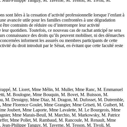
ean-Philippe Tanguy, M. Taverne, M. Tesson, M. Tivoli, M.
ons sont liées à la cessation d’activité professionnelle lorsque l’enfant à
 une avancée utile pour les familles confrontées à une dégradation
être contraints de réduire ou d’interrompre leur activité
 leur quotidien. Toutefois, ce nouveau cas de rachat anticipé ne sera
ours connaissance des droits qu’ils peuvent mobiliser, ni des démarches
 concernées informent les assurés ou membres participants de cette
tivité du droit introduit par le Sénat, en évitant que cette faculté reste
rappé, M. Lioret, Mme Mélin, M. Muller, Mme Ranc, M. Emmanuel
letti, M. Boulogne, Mme Bouquin, M. Bovet, M. Buisson, M.
u, M. Dessigny, Mme Diaz, M. Dragon, M. Dufosset, M. Dutremble,
ez, Mme Florence Goulet, Mme Grangier, Mme Griseti, M. Guibert, M.
, Mme Joubert, Mme Laporte, Mme Lavalette, M. Le Bourgeois, Mme
nier, Mme Marais-Beuil, M. Marchio, M. Markowsky, M. Patrice
effer, Mme Pollet, M. Rambaud, M. Rancoule, M. Renault, Mme
ean-Philippe Tanguy, M. Taverne, M. Tesson, M. Tivoli, M.