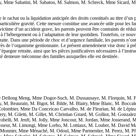
 Mme Sabatini, M. Sabatou, M. Salmon, M. Schreck, Mme Sicard, M. J
e le rachat ou la liquidation anticipée des droits constitués au titre d’un 
ticulière gravité. Cette mesure constitue une avancée utile pour les fam
ime d’un accident grave, les parents peuvent être contraints de réduire
à l’hébergement ou à l’adaptation de leur quotidien. Toutefois, ce nouve
traite. Dans une période de choc et d’urgence familiale, les parents n’on
 auprès de l’organisme gestionnaire. Le présent amendement vise donc à 
épargne retraite, ainsi que les pièces justificatives nécessaires à l’inst
culté demeure méconnue des familles auxquelles elle est destinée.
Dellong Meng, Mme Dogor-Such, M. Dussausaye, M. Florquin, M. F
y, M. Beaurain, M. Bigot, M. Bilde, M. Blairy, Mme Blanc, M. Bocca
lombier, Mme Da Conceicao Carvalho, M. de Fleurian, M. de Lépina
, M. Giletti, M. Gillet, M. Christian Girard, M. Golliot, M. Gonzal
obelli, M. Jenft, M. Jolly, Mme Joncour, M. Jordan, Mme Josserand
ur, M. Limongi, Mme Lorho, M. Lottiaux, M. Loubet, M. David Mag
 Monnier, Mme Ménaché, M. Odoul, Mme Parmentier, M. Perez, M. Pf