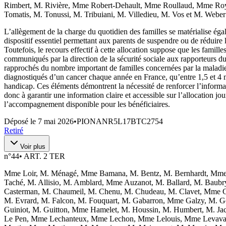
Rimbert, M. Rivière, Mme Robert-Dehault, Mme Roullaud, Mme Roy,
Tomatis, M. Tonussi, M. Tribuiani, M. Villedieu, M. Vos et M. Weber
L’allègement de la charge du quotidien des familles se matérialise égal
dispositif essentiel permettant aux parents de suspendre ou de réduire
Toutefois, le recours effectif à cette allocation suppose que les famill
communiqués par la direction de la sécurité sociale aux rapporteurs d
rapprochés du nombre important de familles concernées par la maladie g
diagnostiqués d’un cancer chaque année en France, qu’entre 1,5 et 4 m
handicap. Ces éléments démontrent la nécessité de renforcer l’informat
donc à garantir une information claire et accessible sur l’allocation jo
l’accompagnement disponible pour les bénéficiaires.
Déposé le
7 mai 2026
•
PIONANR5L17BTC2754
Retiré
Voir plus
n°
44
•
ART. 2 TER
Mme Loir, M. Ménagé, Mme Bamana, M. Bentz, M. Bernhardt, Mme 
Taché, M. Allisio, M. Amblard, Mme Auzanot, M. Ballard, M. Baubr
Casterman, M. Chaumeil, M. Chenu, M. Chudeau, M. Clavet, Mme Co
M. Evrard, M. Falcon, M. Fouquart, M. Gabarron, Mme Galzy, M. Gery
Guiniot, M. Guitton, Mme Hamelet, M. Houssin, M. Humbert, M. Jac
Le Pen, Mme Lechanteux, Mme Lechon, Mme Lelouis, Mme Levavasse