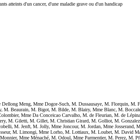
ants atteints d'un cancer, d'une maladie grave ou d'un handicap
Dellong Meng, Mme Dogor-Such, M. Dussausaye, M. Florquin, M. F
y, M. Beaurain, M. Bigot, M. Bilde, M. Blairy, Mme Blanc, M. Bocca
lombier, Mme Da Conceicao Carvalho, M. de Fleurian, M. de Lépina
, M. Giletti, M. Gillet, M. Christian Girard, M. Golliot, M. Gonzal
obelli, M. Jenft, M. Jolly, Mme Joncour, M. Jordan, Mme Josserand
ur, M. Limongi, Mme Lorho, M. Lottiaux, M. Loubet, M. David Mag
 Monnier, Mme Ménaché, M. Odoul, Mme Parmentier, M. Perez, M. Pf