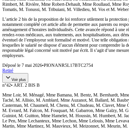
Rimbert, M. Rivière, Mme Robert-Dehault, Mme Roullaud, Mme Roy,
Tomatis, M. Tonussi, M. Tribuiani, M. Villedieu, M. Vos et M. Weber
L’article 2 bis de la proposition de loi renforce utilement la protecti
notamment complété cet article afin de permettre aux parents ou respo
aménagement d’horaires individualisés. Cette avancée répond à une réali
rendez-vous médicaux, aux traitements, aux hospitalisations, aux démarch
éventuel de l’employeur soit formalisé et motivé. Une telle obligation n
lesquelles le salarié ne dispose d’aucun élément pour comprendre la 
responsable légal concerné soit motivé par écrit. Il s’agit d’une mesure 
employeurs.
Déposé le
7 mai 2026
•
PIONANR5L17BTC2754
Retiré
Voir plus
n°
42
•
ART. 2 BIS B
Mme Loir, M. Ménagé, Mme Bamana, M. Bentz, M. Bernhardt, Mme 
Taché, M. Allisio, M. Amblard, Mme Auzanot, M. Ballard, M. Baubr
Casterman, M. Chaumeil, M. Chenu, M. Chudeau, M. Clavet, Mme Co
M. Evrard, M. Falcon, M. Fouquart, M. Gabarron, Mme Galzy, M. Gery
Guiniot, M. Guitton, Mme Hamelet, M. Houssin, M. Humbert, M. Jac
Le Pen, Mme Lechanteux, Mme Lechon, Mme Lelouis, Mme Levavasse
Martin, Mme Martinez, M. Mauvieux, M. Meizonnet, M. Meurin, M.