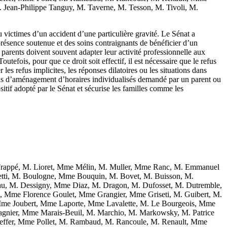
ean-Philippe Tanguy, M. Taverne, M. Tesson, M. Tivoli, M.
u victimes d’un accident d’une particulière gravité. Le Sénat a
résence soutenue et des soins contraignants de bénéficier d’un
 parents doivent souvent adapter leur activité professionnelle aux
tefois, pour que ce droit soit effectif, il est nécessaire que le refus
les refus implicites, les réponses dilatoires ou les situations dans
fus d’aménagement d’horaires individualisés demandé par un parent ou
ositif adopté par le Sénat et sécurise les familles comme les
rappé, M. Lioret, Mme Mélin, M. Muller, Mme Ranc, M. Emmanuel
letti, M. Boulogne, Mme Bouquin, M. Bovet, M. Buisson, M.
u, M. Dessigny, Mme Diaz, M. Dragon, M. Dufosset, M. Dutremble,
ez, Mme Florence Goulet, Mme Grangier, Mme Griseti, M. Guibert, M.
, Mme Joubert, Mme Laporte, Mme Lavalette, M. Le Bourgeois, Mme
nier, Mme Marais-Beuil, M. Marchio, M. Markowsky, M. Patrice
effer, Mme Pollet, M. Rambaud, M. Rancoule, M. Renault, Mme