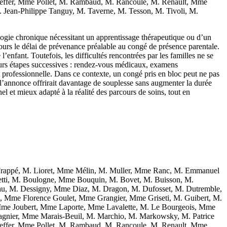
effer, Mme Pollet, M. Rambaud, M. Rancoule, M. Renault, Mme
ean-Philippe Tanguy, M. Taverne, M. Tesson, M. Tivoli, M.
hologie chronique nécessitant un apprentissage thérapeutique ou d’un
jours le délai de prévenance préalable au congé de présence parentale.
enfant. Toutefois, les difficultés rencontrées par les familles ne se
eurs étapes successives : rendez-vous médicaux, examens
t professionnelle. Dans ce contexte, un congé pris en bloc peut ne pas
 l’annonce offrirait davantage de souplesse sans augmenter la durée
 et mieux adapté à la réalité des parcours de soins, tout en
rappé, M. Lioret, Mme Mélin, M. Muller, Mme Ranc, M. Emmanuel
letti, M. Boulogne, Mme Bouquin, M. Bovet, M. Buisson, M.
u, M. Dessigny, Mme Diaz, M. Dragon, M. Dufosset, M. Dutremble,
ez, Mme Florence Goulet, Mme Grangier, Mme Griseti, M. Guibert, M.
, Mme Joubert, Mme Laporte, Mme Lavalette, M. Le Bourgeois, Mme
nier, Mme Marais-Beuil, M. Marchio, M. Markowsky, M. Patrice
effer, Mme Pollet, M. Rambaud, M. Rancoule, M. Renault, Mme