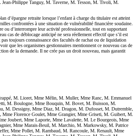
ean-Philippe Tanguy, M. Taverne, M. Tesson, M. Tivoli, M.
plan d’épargne retraite lorsque l’enfant à charge du titulaire est atteint
illes confrontées à une situation de vulnérabilité financière soudaine.
 ou d’interrompre leur activité professionnelle, tout en supportant
au cas de déblocage anticipé ne sera réellement effectif que s’il est
t pas toujours connaissance des facultés de rachat ou de liquidation
prévoir que les organismes gestionnaires mentionnent ce nouveau cas de
ruction de la demande. Il ne crée pas un droit nouveau, mais garantit
rappé, M. Lioret, Mme Mélin, M. Muller, Mme Ranc, M. Emmanuel
letti, M. Boulogne, Mme Bouquin, M. Bovet, M. Buisson, M.
u, M. Dessigny, Mme Diaz, M. Dragon, M. Dufosset, M. Dutremble,
ez, Mme Florence Goulet, Mme Grangier, Mme Griseti, M. Guibert, M.
, Mme Joubert, Mme Laporte, Mme Lavalette, M. Le Bourgeois, Mme
nier, Mme Marais-Beuil, M. Marchio, M. Markowsky, M. Patrice
effer, Mme Pollet, M. Rambaud, M. Rancoule, M. Renault, Mme