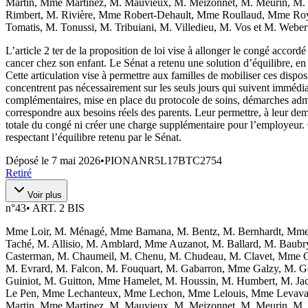
Martin, Mme Martinez, M. Mauvieux, M. Meizonnet, M. Meurin, M.
Rimbert, M. Rivière, Mme Robert-Dehault, Mme Roullaud, Mme Roy,
Tomatis, M. Tonussi, M. Tribuiani, M. Villedieu, M. Vos et M. Weber
L’article 2 ter de la proposition de loi vise à allonger le congé acco
cancer chez son enfant. Le Sénat a retenu une solution d’équilibre, en
Cette articulation vise à permettre aux familles de mobiliser ces dispo
concentrent pas nécessairement sur les seuls jours qui suivent imméd
complémentaires, mise en place du protocole de soins, démarches admini
correspondre aux besoins réels des parents. Leur permettre, à leur de
totale du congé ni créer une charge supplémentaire pour l’employeur. 
respectant l’équilibre retenu par le Sénat.
Déposé le
7 mai 2026
•
PIONANR5L17BTC2754
Retiré
Voir plus
n°
43
•
ART. 2 BIS
Mme Loir, M. Ménagé, Mme Bamana, M. Bentz, M. Bernhardt, Mme 
Taché, M. Allisio, M. Amblard, Mme Auzanot, M. Ballard, M. Baubr
Casterman, M. Chaumeil, M. Chenu, M. Chudeau, M. Clavet, Mme Co
M. Evrard, M. Falcon, M. Fouquart, M. Gabarron, Mme Galzy, M. Gery
Guiniot, M. Guitton, Mme Hamelet, M. Houssin, M. Humbert, M. Jac
Le Pen, Mme Lechanteux, Mme Lechon, Mme Lelouis, Mme Levavasse
Martin, Mme Martinez, M. Mauvieux, M. Meizonnet, M. Meurin, M.