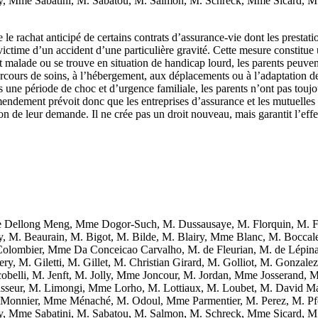
 Mme Sabatini, M. Sabatou, M. Salmon, M. Schreck, Mme Sicard, M. J
se le rachat anticipé de certains contrats d’assurance-vie dont les prestati
victime d’un accident d’une particulière gravité. Cette mesure constitue
 malade ou se trouve en situation de handicap lourd, les parents peuvent 
parcours de soins, à l’hébergement, aux déplacements ou à l’adaptation de
s une période de choc et d’urgence familiale, les parents n’ont pas touj
mendement prévoit donc que les entreprises d’assurance et les mutuelles
ction de leur demande. Il ne crée pas un droit nouveau, mais garantit l’effec
Dellong Meng, Mme Dogor-Such, M. Dussausaye, M. Florquin, M. F
y, M. Beaurain, M. Bigot, M. Bilde, M. Blairy, Mme Blanc, M. Bocca
lombier, Mme Da Conceicao Carvalho, M. de Fleurian, M. de Lépina
, M. Giletti, M. Gillet, M. Christian Girard, M. Golliot, M. Gonzal
obelli, M. Jenft, M. Jolly, Mme Joncour, M. Jordan, Mme Josserand
ur, M. Limongi, Mme Lorho, M. Lottiaux, M. Loubet, M. David Mag
 Monnier, Mme Ménaché, M. Odoul, Mme Parmentier, M. Perez, M. Pf
 Mme Sabatini, M. Sabatou, M. Salmon, M. Schreck, Mme Sicard, M. J