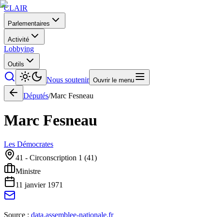
CLAIR
Parlementaires
Activité
Lobbying
Outils
Nous soutenir
Ouvrir le menu
Députés
/
Marc
Fesneau
Marc
Fesneau
Les Démocrates
41 - Circonscription 1
(
41
)
Ministre
11 janvier 1971
Source :
data.assemblee-nationale.fr