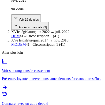
févr. 2025
en cours
Voir
19
de plus
Anciens mandats (
3
)
XVIe législature
juin 2022
→
juil. 2022
DEM
41 - Circonscription 1
(
41
)
XVe législature
juin 2017
→
nov. 2018
MODEM
41 - Circonscription 1
(
41
)
Aller plus loin
Voir son rang dans le classement
Présence, loyauté, interventions, amendements face aux autres élus.
Comparer avec un autre député