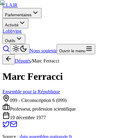
CLAIR
Parlementaires
Activité
Lobbying
Outils
Nous soutenir
Ouvrir le menu
Députés
/
Marc
Ferracci
Marc
Ferracci
Ensemble pour la République
099 - Circonscription 6
(
099
)
Professeur, profession scientifique
19 décembre 1977
Source :
data.assemblee-nationale.fr