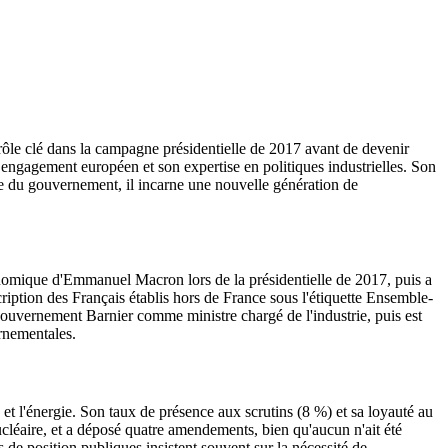
ôle clé dans la campagne présidentielle de 2017 avant de devenir
on engagement européen et son expertise en politiques industrielles. Son
re du gouvernement, il incarne une nouvelle génération de
conomique d'Emmanuel Macron lors de la présidentielle de 2017, puis a
cription des Français établis hors de France sous l'étiquette Ensemble-
ouvernement Barnier comme ministre chargé de l'industrie, puis est
rnementales.
 et l'énergie. Son taux de présence aux scrutins (8 %) et sa loyauté au
cléaire, et a déposé quatre amendements, bien qu'aucun n'ait été
 de position publiques insistent souvent sur la nécessité de