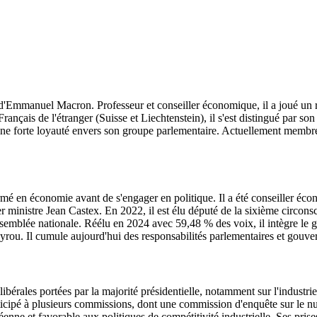
d'Emmanuel Macron. Professeur et conseiller économique, il a joué un r
rançais de l'étranger (Suisse et Liechtenstein), il s'est distingué par s
t une forte loyauté envers son groupe parlementaire. Actuellement memb
ormé en économie avant de s'engager en politique. Il a été conseiller é
r ministre Jean Castex. En 2022, il est élu député de la sixième circons
mblée nationale. Réélu en 2024 avec 59,48 % des voix, il intègre le g
ou. Il cumule aujourd'hui des responsabilités parlementaires et gouve
ibérales portées par la majorité présidentielle, notamment sur l'industrie
rticipé à plusieurs commissions, dont une commission d'enquête sur le nu
enne et favorable aux politiques de compétitivité industrielle. Ses prises