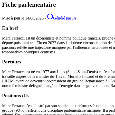
Fiche parlementaire
Mise à jour le 14/06/2026 -
Généré par IA
En bref
Marc Ferracci est un économiste et homme politique français, proche 
député puis ministre. Élu en 2022 dans la sixième circonscription des F
parcours reflète une trajectoire marquée par l'influence macroniste e
responsables politiques centristes.
Parcours
Marc Ferracci est né en 1977 aux Lilas (Seine-Saint-Denis) et s'est f
travaillé auprès de la ministre du Travail Muriel Pénicaud et du Premie
LREM, avant de devenir vice-président du groupe Renaissance à l'Asse
nommé ministre délégué chargé de l'énergie dans le gouvernement Bayr
Positions clés
Marc Ferracci s'est illustré par son soutien aux réformes économiques l
groupe (98 %) reflètent une discipline parlementaire marquée. Il a pa
adopté. Ses interventions et votes suggèrent une orientation pro-europé