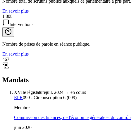
Nombre total de scrutins publics auxquels ce parlementaire a pris part.
En savoir plus
→
1 808
Interventions
Nombre de prises de parole en séance publique.
En savoir plus
→
467
Mandats
XVIIe législature
juil. 2024
→
en cours
EPR
099 - Circonscription 6
(
099
)
Membre
Commission des finances, de l'économie générale et du contrôl
juin 2026