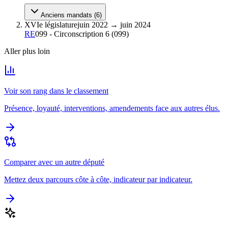
Anciens mandats (
6
)
XVIe législature
juin 2022
→
juin 2024
RE
099 - Circonscription 6
(
099
)
Aller plus loin
Voir son rang dans le classement
Présence, loyauté, interventions, amendements face aux autres élus.
Comparer avec un autre député
Mettez deux parcours côte à côte, indicateur par indicateur.