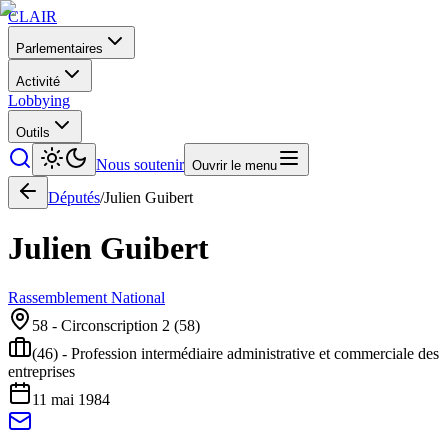
CLAIR
Parlementaires
Activité
Lobbying
Outils
Nous soutenir
Ouvrir le menu
Députés
/
Julien
Guibert
Julien
Guibert
Rassemblement National
58 - Circonscription 2
(
58
)
(46) - Profession intermédiaire administrative et commerciale des
entreprises
11 mai 1984