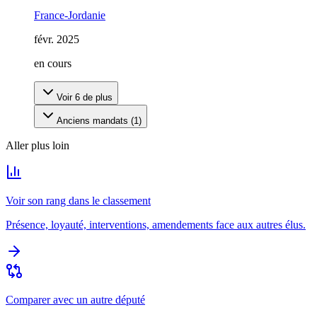
France-Jordanie
févr. 2025
en cours
Voir
6
de plus
Anciens mandats (
1
)
Aller plus loin
Voir son rang dans le classement
Présence, loyauté, interventions, amendements face aux autres élus.
Comparer avec un autre député