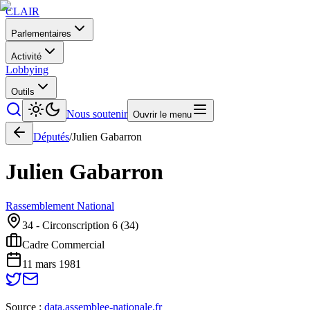
CLAIR
Parlementaires
Activité
Lobbying
Outils
Nous soutenir
Ouvrir le menu
Députés
/
Julien
Gabarron
Julien
Gabarron
Rassemblement National
34 - Circonscription 6
(
34
)
Cadre Commercial
11 mars 1981
Source :
data.assemblee-nationale.fr