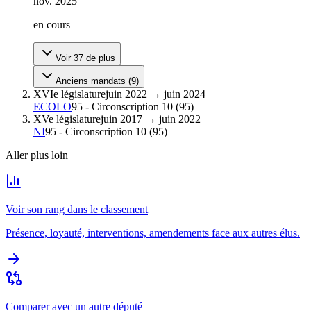
nov. 2025
en cours
Voir
37
de plus
Anciens mandats (
9
)
XVIe législature
juin 2022
→
juin 2024
ECOLO
95 - Circonscription 10
(
95
)
XVe législature
juin 2017
→
juin 2022
NI
95 - Circonscription 10
(
95
)
Aller plus loin
Voir son rang dans le classement
Présence, loyauté, interventions, amendements face aux autres élus.
Comparer avec un autre député