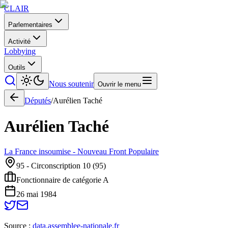
CLAIR
Parlementaires
Activité
Lobbying
Outils
Nous soutenir
Ouvrir le menu
Députés
/
Aurélien
Taché
Aurélien
Taché
La France insoumise - Nouveau Front Populaire
95 - Circonscription 10
(
95
)
Fonctionnaire de catégorie A
26 mai 1984
Source :
data.assemblee-nationale.fr