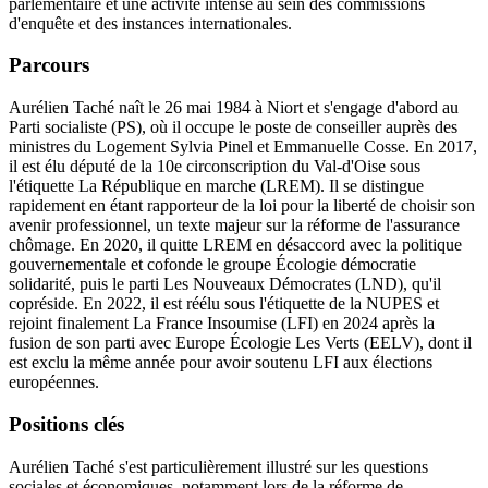
parlementaire et une activité intense au sein des commissions
d'enquête et des instances internationales.
Parcours
Aurélien Taché naît le 26 mai 1984 à Niort et s'engage d'abord au
Parti socialiste (PS), où il occupe le poste de conseiller auprès des
ministres du Logement Sylvia Pinel et Emmanuelle Cosse. En 2017,
il est élu député de la 10e circonscription du Val-d'Oise sous
l'étiquette La République en marche (LREM). Il se distingue
rapidement en étant rapporteur de la loi pour la liberté de choisir son
avenir professionnel, un texte majeur sur la réforme de l'assurance
chômage. En 2020, il quitte LREM en désaccord avec la politique
gouvernementale et cofonde le groupe Écologie démocratie
solidarité, puis le parti Les Nouveaux Démocrates (LND), qu'il
copréside. En 2022, il est réélu sous l'étiquette de la NUPES et
rejoint finalement La France Insoumise (LFI) en 2024 après la
fusion de son parti avec Europe Écologie Les Verts (EELV), dont il
est exclu la même année pour avoir soutenu LFI aux élections
européennes.
Positions clés
Aurélien Taché s'est particulièrement illustré sur les questions
sociales et économiques, notamment lors de la réforme de