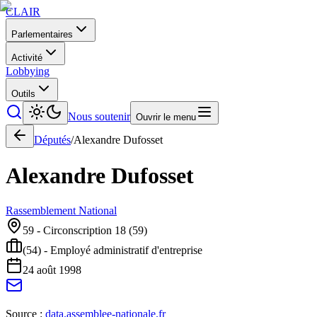
CLAIR
Parlementaires
Activité
Lobbying
Outils
Nous soutenir
Ouvrir le menu
Députés
/
Alexandre
Dufosset
Alexandre
Dufosset
Rassemblement National
59 - Circonscription 18
(
59
)
(54) - Employé administratif d'entreprise
24 août 1998
Source :
data.assemblee-nationale.fr