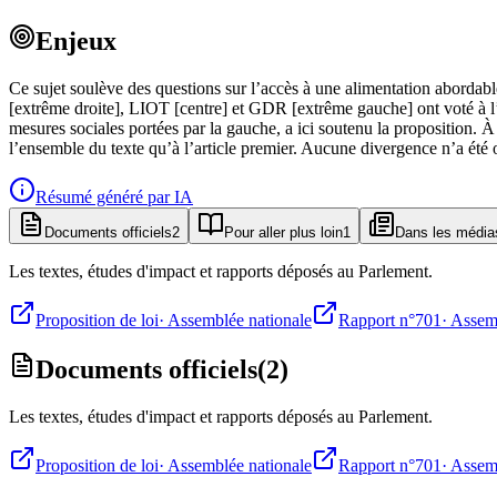
Enjeux
Ce sujet soulève des questions sur l’accès à une alimentation abord
[extrême droite], LIOT [centre] et GDR [extrême gauche] ont voté à l’
mesures sociales portées par la gauche, a ici soutenu la proposition. 
l’ensemble du texte qu’à l’article premier. Aucune divergence n’a été o
Résumé généré par IA
Documents officiels
2
Pour aller plus loin
1
Dans les média
Les textes, études d'impact et rapports déposés au Parlement.
Proposition de loi
·
Assemblée nationale
Rapport n°701
·
Assemb
Documents officiels
(
2
)
Les textes, études d'impact et rapports déposés au Parlement.
Proposition de loi
·
Assemblée nationale
Rapport n°701
·
Assemb