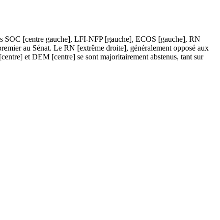
roupes SOC [centre gauche], LFI-NFP [gauche], ECOS [gauche], RN
le premier au Sénat. Le RN [extrême droite], généralement opposé aux
[centre] et DEM [centre] se sont majoritairement abstenus, tant sur