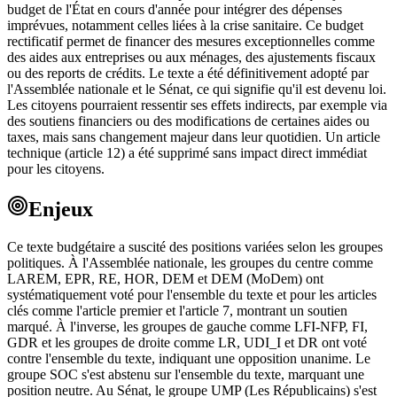
budget de l'État en cours d'année pour intégrer des dépenses
imprévues, notamment celles liées à la crise sanitaire. Ce budget
rectificatif permet de financer des mesures exceptionnelles comme
des aides aux entreprises ou aux ménages, des ajustements fiscaux
ou des reports de crédits. Le texte a été définitivement adopté par
l'Assemblée nationale et le Sénat, ce qui signifie qu'il est devenu loi.
Les citoyens pourraient ressentir ses effets indirects, par exemple via
des soutiens financiers ou des modifications de certaines aides ou
taxes, mais sans changement majeur dans leur quotidien. Un article
technique (article 12) a été supprimé sans impact direct immédiat
pour les citoyens.
Enjeux
Ce texte budgétaire a suscité des positions variées selon les groupes
politiques. À l'Assemblée nationale, les groupes du centre comme
LAREM, EPR, RE, HOR, DEM et DEM (MoDem) ont
systématiquement voté pour l'ensemble du texte et pour les articles
clés comme l'article premier et l'article 7, montrant un soutien
marqué. À l'inverse, les groupes de gauche comme LFI-NFP, FI,
GDR et les groupes de droite comme LR, UDI_I et DR ont voté
contre l'ensemble du texte, indiquant une opposition unanime. Le
groupe SOC s'est abstenu sur l'ensemble du texte, marquant une
position neutre. Au Sénat, le groupe UMP (Les Républicains) s'est