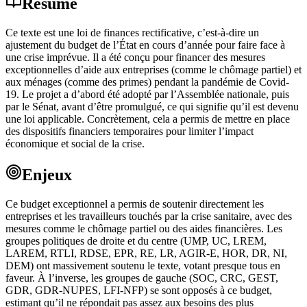
Résumé
Ce texte est une loi de finances rectificative, c’est-à-dire un
ajustement du budget de l’État en cours d’année pour faire face à
une crise imprévue. Il a été conçu pour financer des mesures
exceptionnelles d’aide aux entreprises (comme le chômage partiel) et
aux ménages (comme des primes) pendant la pandémie de Covid-
19. Le projet a d’abord été adopté par l’Assemblée nationale, puis
par le Sénat, avant d’être promulgué, ce qui signifie qu’il est devenu
une loi applicable. Concrètement, cela a permis de mettre en place
des dispositifs financiers temporaires pour limiter l’impact
économique et social de la crise.
Enjeux
Ce budget exceptionnel a permis de soutenir directement les
entreprises et les travailleurs touchés par la crise sanitaire, avec des
mesures comme le chômage partiel ou des aides financières. Les
groupes politiques de droite et du centre (UMP, UC, LREM,
LAREM, RTLI, RDSE, EPR, RE, LR, AGIR-E, HOR, DR, NI,
DEM) ont massivement soutenu le texte, votant presque tous en
faveur. À l’inverse, les groupes de gauche (SOC, CRC, GEST,
GDR, GDR-NUPES, LFI-NFP) se sont opposés à ce budget,
estimant qu’il ne répondait pas assez aux besoins des plus