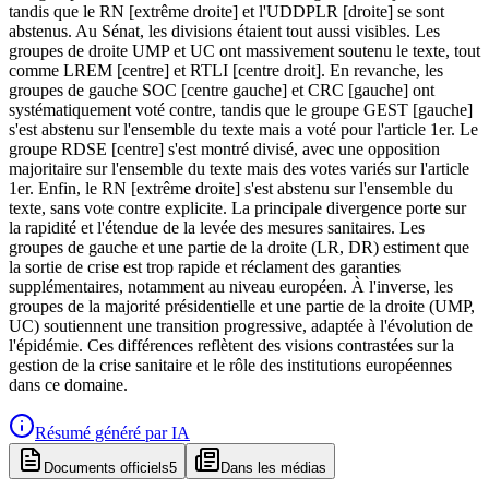
tandis que le RN [extrême droite] et l'UDDPLR [droite] se sont
abstenus. Au Sénat, les divisions étaient tout aussi visibles. Les
groupes de droite UMP et UC ont massivement soutenu le texte, tout
comme LREM [centre] et RTLI [centre droit]. En revanche, les
groupes de gauche SOC [centre gauche] et CRC [gauche] ont
systématiquement voté contre, tandis que le groupe GEST [gauche]
s'est abstenu sur l'ensemble du texte mais a voté pour l'article 1er. Le
groupe RDSE [centre] s'est montré divisé, avec une opposition
majoritaire sur l'ensemble du texte mais des votes variés sur l'article
1er. Enfin, le RN [extrême droite] s'est abstenu sur l'ensemble du
texte, sans vote contre explicite. La principale divergence porte sur
la rapidité et l'étendue de la levée des mesures sanitaires. Les
groupes de gauche et une partie de la droite (LR, DR) estiment que
la sortie de crise est trop rapide et réclament des garanties
supplémentaires, notamment au niveau européen. À l'inverse, les
groupes de la majorité présidentielle et une partie de la droite (UMP,
UC) soutiennent une transition progressive, adaptée à l'évolution de
l'épidémie. Ces différences reflètent des visions contrastées sur la
gestion de la crise sanitaire et le rôle des institutions européennes
dans ce domaine.
Résumé généré par IA
Documents officiels
5
Dans les médias