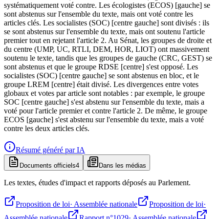
systématiquement voté contre. Les écologistes (ECOS) [gauche] se
sont abstenus sur l'ensemble du texte, mais ont voté contre les
articles clés. Les socialistes (SOC) [centre gauche] sont divisés : ils
se sont abstenus sur l'ensemble du texte, mais ont soutenu l'article
premier tout en rejetant l'article 2. Au Sénat, les groupes de droite et
du centre (UMP, UC, RTLI, DEM, HOR, LIOT) ont massivement
soutenu le texte, tandis que les groupes de gauche (CRC, GEST) se
sont abstenus et que le groupe RDSE [centre] s'est opposé. Les
socialistes (SOC) [centre gauche] se sont abstenus en bloc, et le
groupe LREM [centre] était divisé. Les divergences entre votes
globaux et votes par article sont notables : par exemple, le groupe
SOC [centre gauche] s'est abstenu sur l'ensemble du texte, mais a
voté pour l'article premier et contre l'article 2. De même, le groupe
ECOS [gauche] s'est abstenu sur l'ensemble du texte, mais a voté
contre les deux articles clés.
Résumé généré par IA
Documents officiels
4
Dans les médias
Les textes, études d'impact et rapports déposés au Parlement.
Proposition de loi
·
Assemblée nationale
Proposition de loi
·
Assemblée nationale
Rapport n°1029
·
Assemblée nationale