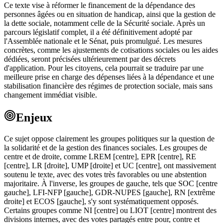
Ce texte vise à réformer le financement de la dépendance des
personnes âgées ou en situation de handicap, ainsi que la gestion de
la dette sociale, notamment celle de la Sécurité sociale. Après un
parcours législatif complet, il a été définitivement adopté par
l'Assemblée nationale et le Sénat, puis promulgué. Les mesures
concrètes, comme les ajustements de cotisations sociales ou les aides
dédiées, seront précisées ultérieurement par des décrets
d'application. Pour les citoyens, cela pourrait se traduire par une
meilleure prise en charge des dépenses liées à la dépendance et une
stabilisation financière des régimes de protection sociale, mais sans
changement immédiat visible.
Enjeux
Ce sujet oppose clairement les groupes politiques sur la question de
la solidarité et de la gestion des finances sociales. Les groupes de
centre et de droite, comme LREM [centre], EPR [centre], RE
[centre], LR [droite], UMP [droite] et UC [centre], ont massivement
soutenu le texte, avec des votes très favorables ou une abstention
majoritaire. À l'inverse, les groupes de gauche, tels que SOC [centre
gauche], LFI-NFP [gauche], GDR-NUPES [gauche], RN [extrême
droite] et ECOS [gauche], s'y sont systématiquement opposés.
Certains groupes comme NI [centre] ou LIOT [centre] montrent des
divisions internes, avec des votes partagés entre pour, contre et