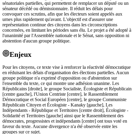
sénatoriales partielles, qui permettent de remplacer un député ou un
sénateur décédé ou démissionnaire. Il réduit les délais pour
convoquer ces scrutins, afin que les électeurs soient appelés aux
urnes plus rapidement qu'avant. L'objectif est d'assurer une
représentation continue des citoyens dans les circonscriptions
concernées, en limitant les périodes sans élu. Le projet a été adopté à
l'unanimité par l'Assemblée nationale et le Sénat, sans opposition ni
abstention d'aucun groupe politique.
Enjeux
Pour les citoyens, ce texte vise à renforcer la réactivité démocratique
en réduisant les délais d'organisation des élections partielles. Aucun
groupe politique n'a exprimé d'opposition ou d'abstention sur
l'ensemble du texte, ce qui montre une adhésion unanime. Les
Républicains [droite], le groupe Socialiste, Écologiste et Républicain
[centre gauche], l'Union Centriste [centre], le Rassemblement
Démocratique et Social Européen [centre], le groupe Communiste
Républicain Citoyen et Écologiste - Kanaky [gauche], Les
Indépendants - République et Territoires [centre droit], Écologiste -
Solidarité et Territoires [gauche] ainsi que le Rassemblement des
démocrates, progressistes et indépendants [centre] ont tous voté en
faveur du texte. Aucune divergence n'a été observée entre les
groupes sur ce sujet.