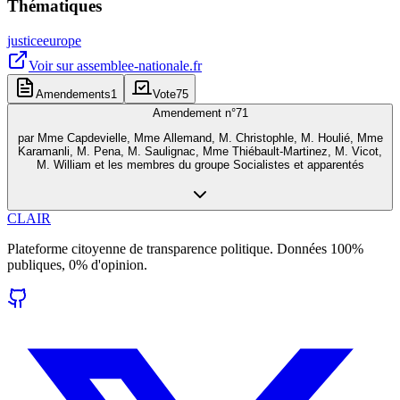
Thématiques
justice
europe
Voir sur
assemblee-nationale.fr
Amendements
1
Vote
75
Amendement n°
71
par
Mme Capdevielle, Mme Allemand, M. Christophle, M. Houlié, Mme
Karamanli, M. Pena, M. Saulignac, Mme Thiébault-Martinez, M. Vicot,
M. William et les membres du groupe Socialistes et apparentés
CLAIR
Plateforme citoyenne de transparence politique. Données 100%
publiques, 0% d'opinion.