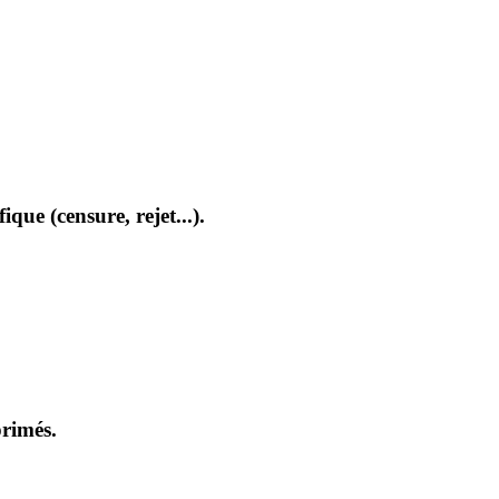
que (censure, rejet...).
primés.