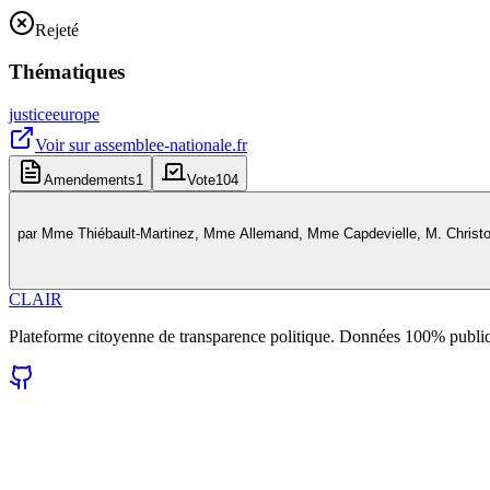
Rejeté
Thématiques
justice
europe
Voir sur
assemblee-nationale.fr
Amendements
1
Vote
104
par
Mme Thiébault-Martinez, Mme Allemand, Mme Capdevielle, M. Christop
CLAIR
Plateforme citoyenne de transparence politique. Données 100% publi