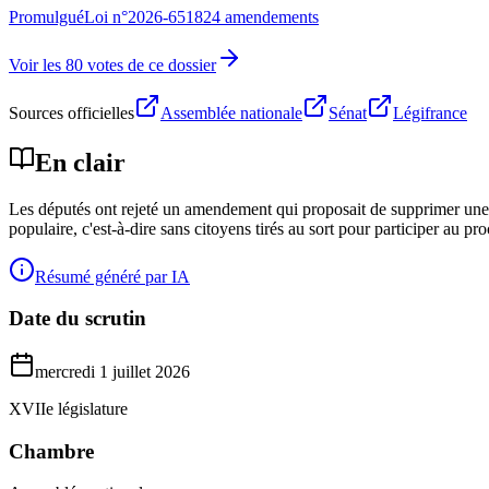
Promulgué
Loi n°
2026-651
824 amendements
Voir les 80 votes de ce dossier
Sources officielles
Assemblée nationale
Sénat
Légifrance
En clair
Les députés ont rejeté un amendement qui proposait de supprimer une part
populaire, c'est-à-dire sans citoyens tirés au sort pour participer au pr
Résumé généré par IA
Date du scrutin
mercredi 1 juillet 2026
XVIIe législature
Chambre