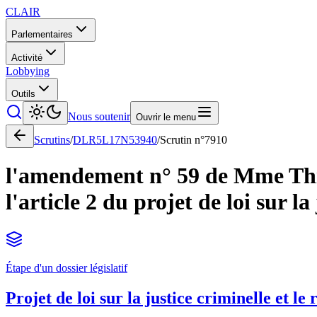
CLAIR
Parlementaires
Activité
Lobbying
Outils
Nous soutenir
Ouvrir le menu
Scrutins
/
DLR5L17N53940
/
Scrutin n°
7910
l'amendement n° 59 de Mme Thié
l'article 2 du projet de loi sur l
Étape d'un dossier législatif
Projet de loi sur la justice criminelle et le