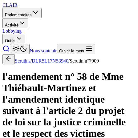
CLAIR
Parlementaires
Activité
Lobbying
Outils
Nous soutenir
Ouvrir le menu
Scrutins
/
DLR5L17N53940
/
Scrutin n°
7909
l'amendement n° 58 de Mme
Thiébault-Martinez et
l'amendement identique
suivant à l'article 2 du projet
de loi sur la justice criminelle
et le respect des victimes