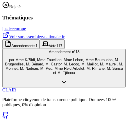
Rejeté
Thématiques
justice
europe
Voir sur
assemblee-nationale.fr
Amendements
1
Vote
117
Amendement n°
18
par
Mme K/Bidi, Mme Faucillon, Mme Lebon, Mme Bourouaha, M.
Brugerolles, M. Bénard, M. Castor, M. Lecoq, M. Maillot, M. Maurel, M.
Monnet, M. Nadeau, M. Peu, Mme Reid Arbelot, M. Rimane, M. Sansu
et M. Tjibaou
CLAIR
Plateforme citoyenne de transparence politique. Données 100%
publiques, 0% d'opinion.