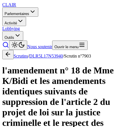
CLAIR
Parlementaires
Activité
Lobbying
Outils
Nous soutenir
Ouvrir le menu
Scrutins
/
DLR5L17N53940
/
Scrutin n°
7903
l'amendement n° 18 de Mme
K/Bidi et les amendements
identiques suivants de
suppression de l'article 2 du
projet de loi sur la justice
criminelle et le respect des