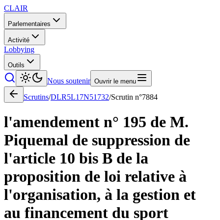
CLAIR
Parlementaires
Activité
Lobbying
Outils
Nous soutenir
Ouvrir le menu
Scrutins
/
DLR5L17N51732
/
Scrutin n°
7884
l'amendement n° 195 de M.
Piquemal de suppression de
l'article 10 bis B de la
proposition de loi relative à
l'organisation, à la gestion et
au financement du sport