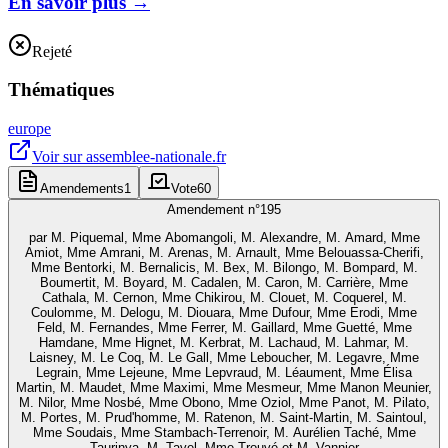
En savoir plus
→
Rejeté
Thématiques
europe
Voir sur
assemblee-nationale.fr
Amendements
1
Vote
60
Amendement n°
195
par
M. Piquemal, Mme Abomangoli, M. Alexandre, M. Amard, Mme
Amiot, Mme Amrani, M. Arenas, M. Arnault, Mme Belouassa-Cherifi,
Mme Bentorki, M. Bernalicis, M. Bex, M. Bilongo, M. Bompard, M.
Boumertit, M. Boyard, M. Cadalen, M. Caron, M. Carrière, Mme
Cathala, M. Cernon, Mme Chikirou, M. Clouet, M. Coquerel, M.
Coulomme, M. Delogu, M. Diouara, Mme Dufour, Mme Erodi, Mme
Feld, M. Fernandes, Mme Ferrer, M. Gaillard, Mme Guetté, Mme
Hamdane, Mme Hignet, M. Kerbrat, M. Lachaud, M. Lahmar, M.
Laisney, M. Le Coq, M. Le Gall, Mme Leboucher, M. Legavre, Mme
Legrain, Mme Lejeune, Mme Lepvraud, M. Léaument, Mme Élisa
Martin, M. Maudet, Mme Maximi, Mme Mesmeur, Mme Manon Meunier,
M. Nilor, Mme Nosbé, Mme Obono, Mme Oziol, Mme Panot, M. Pilato,
M. Portes, M. Prud'homme, M. Ratenon, M. Saint-Martin, M. Saintoul,
Mme Soudais, Mme Stambach-Terrenoir, M. Aurélien Taché, Mme
Taurinya, M. Tavel, Mme Trouvé et M. Vannier