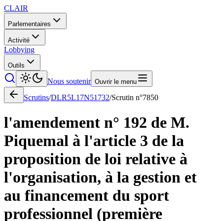
CLAIR
Parlementaires
Activité
Lobbying
Outils
Nous soutenir
Ouvrir le menu
Scrutins
/
DLR5L17N51732
/
Scrutin n°
7850
l'amendement n° 192 de M.
Piquemal à l'article 3 de la
proposition de loi relative à
l'organisation, à la gestion et
au financement du sport
professionnel (première