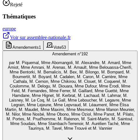
Rejeté
Thématiques
europe
Voir sur
assemblee-nationale.fr
Amendements
1
Vote
53
Amendement n°
192
par
M. Piquemal, Mme Abomangoli, M. Alexandre, M. Amard, Mme
Amiot, Mme Amrani, M. Arenas, M. Arnault, Mme Belouassa-Cherifi,
Mme Bentorki, M. Bernalicis, M. Bex, M. Bilongo, M. Bompard, M.
Boumertit, M. Boyard, M. Cadalen, M. Caron, M. Carrière, Mme
Cathala, M. Cernon, Mme Chikirou, M. Clouet, M. Coquerel, M.
Coulomme, M. Delogu, M. Diouara, Mme Dufour, Mme Erodi, Mme
Feld, M. Fernandes, Mme Ferrer, M. Gaillard, Mme Guetté, Mme
Hamdane, Mme Hignet, M. Kerbrat, M. Lachaud, M. Lahmar, M.
Laisney, M. Le Coq, M. Le Gall, Mme Leboucher, M. Legavre, Mme
Legrain, Mme Lejeune, Mme Lepvraud, M. Léaument, Mme Élisa
Martin, M. Maudet, Mme Maximi, Mme Mesmeur, Mme Manon Meunier,
M. Nilor, Mme Nosbé, Mme Obono, Mme Oziol, Mme Panot, M. Pilato,
M. Portes, M. Prud'homme, M. Ratenon, M. Saint-Martin, M. Saintoul,
Mme Soudais, Mme Stambach-Terrenoir, M. Aurélien Taché, Mme
Taurinya, M. Tavel, Mme Trouvé et M. Vannier