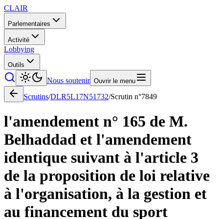
CLAIR
Parlementaires
Activité
Lobbying
Outils
Nous soutenir
Ouvrir le menu
Scrutins
/
DLR5L17N51732
/
Scrutin n°
7849
l'amendement n° 165 de M.
Belhaddad et l'amendement
identique suivant à l'article 3
de la proposition de loi relative
à l'organisation, à la gestion et
au financement du sport