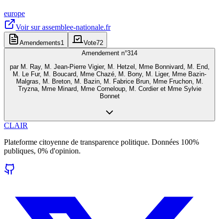
europe
Voir sur
assemblee-nationale.fr
Amendements
1
Vote
72
Amendement n°
314
par
M. Ray, M. Jean-Pierre Vigier, M. Hetzel, Mme Bonnivard, M. End,
M. Le Fur, M. Boucard, Mme Chazé, M. Bony, M. Liger, Mme Bazin-
Malgras, M. Breton, M. Bazin, M. Fabrice Brun, Mme Fruchon, M.
Tryzna, Mme Minard, Mme Corneloup, M. Cordier et Mme Sylvie
Bonnet
CLAIR
Plateforme citoyenne de transparence politique. Données 100%
publiques, 0% d'opinion.