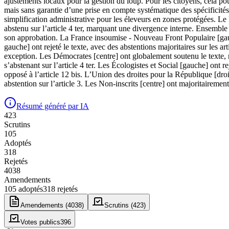
ajustements locaux pour la gestion du loup. Pour les citoyens, cela pour
mais sans garantie d’une prise en compte systématique des spécificités
simplification administrative pour les éleveurs en zones protégées. L
abstenu sur l’article 4 ter, marquant une divergence interne. Ensemble
son approbation. La France insoumise - Nouveau Front Populaire [gauche]
gauche] ont rejeté le texte, avec des abstentions majoritaires sur les ar
exception. Les Démocrates [centre] ont globalement soutenu le texte, ma
s’abstenant sur l’article 4 ter. Les Écologistes et Social [gauche] ont re
opposé à l’article 12 bis. L’Union des droites pour la République [dro
abstention sur l’article 3. Les Non-inscrits [centre] ont majoritairemen
Résumé généré par IA
423
Scrutin
s
105
Adopté
s
318
Rejeté
s
4038
Amendement
s
105
adopté
s
318
rejeté
s
Amendements (
4038
)
Scrutins (
423
)
Votes publics
396