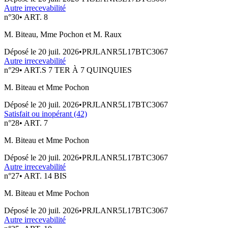
Autre irrecevabilité
n°
30
•
ART. 8
M. Biteau, Mme Pochon et M. Raux
Déposé le
20 juil. 2026
•
PRJLANR5L17BTC3067
Autre irrecevabilité
n°
29
•
ART.S 7 TER À 7 QUINQUIES
M. Biteau et Mme Pochon
Déposé le
20 juil. 2026
•
PRJLANR5L17BTC3067
Satisfait ou inopérant (42)
n°
28
•
ART. 7
M. Biteau et Mme Pochon
Déposé le
20 juil. 2026
•
PRJLANR5L17BTC3067
Autre irrecevabilité
n°
27
•
ART. 14 BIS
M. Biteau et Mme Pochon
Déposé le
20 juil. 2026
•
PRJLANR5L17BTC3067
Autre irrecevabilité