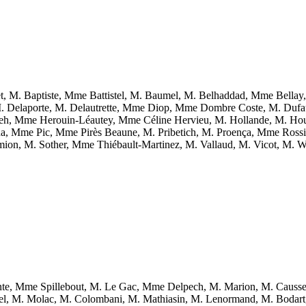
, M. Baptiste, Mme Battistel, M. Baumel, M. Belhaddad, Mme Bella
M. Delaporte, M. Delautrette, Mme Diop, Mme Dombre Coste, M. Dufa
h, Mme Herouin-Léautey, Mme Céline Hervieu, M. Hollande, M. Hou
ena, Mme Pic, Mme Pirès Beaune, M. Pribetich, M. Proença, Mme Ros
on, M. Sother, Mme Thiébault-Martinez, M. Vallaud, M. Vicot, M. Will
nte, Mme Spillebout, M. Le Gac, Mme Delpech, M. Marion, M. Caus
, M. Molac, M. Colombani, M. Mathiasin, M. Lenormand, M. Bodart, 