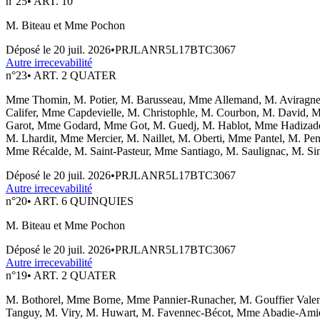
n°
25
•
ART. 10
M. Biteau et Mme Pochon
Déposé le
20 juil. 2026
•
PRJLANR5L17BTC3067
Autre irrecevabilité
n°
23
•
ART. 2 QUATER
Mme Thomin, M. Potier, M. Barusseau, Mme Allemand, M. Aviragnet
Califer, Mme Capdevielle, M. Christophle, M. Courbon, M. David, 
Garot, Mme Godard, Mme Got, M. Guedj, M. Hablot, Mme Hadizade
M. Lhardit, Mme Mercier, M. Naillet, M. Oberti, Mme Pantel, M. P
Mme Récalde, M. Saint-Pasteur, Mme Santiago, M. Saulignac, M. Simi
Déposé le
20 juil. 2026
•
PRJLANR5L17BTC3067
Autre irrecevabilité
n°
20
•
ART. 6 QUINQUIES
M. Biteau et Mme Pochon
Déposé le
20 juil. 2026
•
PRJLANR5L17BTC3067
Autre irrecevabilité
n°
19
•
ART. 2 QUATER
M. Bothorel, Mme Borne, Mme Pannier-Runacher, M. Gouffier Vale
Tanguy, M. Viry, M. Huwart, M. Favennec-Bécot, Mme Abadie-Amiel