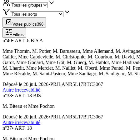
Votes publics
396
Filtres
n°
40
•
ART. 6 BIS A
Mme Thomin, M. Potier, M. Barusseau, Mme Allemand, M. Aviragnet
Califer, Mme Capdevielle, M. Christophle, M. Courbon, M. David, 
Garot, Mme Godard, Mme Got, M. Guedj, M. Hablot, Mme Hadizade
M. Lhardit, Mme Mercier, M. Naillet, M. Oberti, Mme Pantel, M. P
Mme Récalde, M. Saint-Pasteur, Mme Santiago, M. Saulignac, M. Simi
Déposé le
20 juil. 2026
•
PRJLANR5L17BTC3067
Autre irrecevabilité
n°
38
•
ART. 18 BIS
M. Biteau et Mme Pochon
Déposé le
20 juil. 2026
•
PRJLANR5L17BTC3067
Autre irrecevabilité
n°
37
•
ART. 18
M. Biteau et Mme Pochon