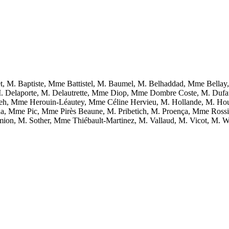
, M. Baptiste, Mme Battistel, M. Baumel, M. Belhaddad, Mme Bella
M. Delaporte, M. Delautrette, Mme Diop, Mme Dombre Coste, M. Dufa
h, Mme Herouin-Léautey, Mme Céline Hervieu, M. Hollande, M. Hou
ena, Mme Pic, Mme Pirès Beaune, M. Pribetich, M. Proença, Mme Ros
on, M. Sother, Mme Thiébault-Martinez, M. Vallaud, M. Vicot, M. Will