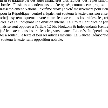
rait se traduire par des aides financières plus rapides, des règles simpl
 locales. Plusieurs amendements ont été rejetés, comme ceux proposant u
e Rassemblement National [extrême droite] a voté massivement pour l’ens
 pour la République [centre] a également soutenu le texte dans son ense
 a systématiquement voté contre le texte et tous les articles clés, refl
ticles 3 et 14, indiquant une division interne. La Droite Républicaine [dr
is se sont opposés à l’article 12 bis. Horizons & Indépendants [centre dr
jeté le texte et tous les articles clés, sans nuance. Libertés, Indépendants
ite] a soutenu le texte et tous les articles majeurs. La Gauche Démocrat
t soutenu le texte, sans opposition notable.