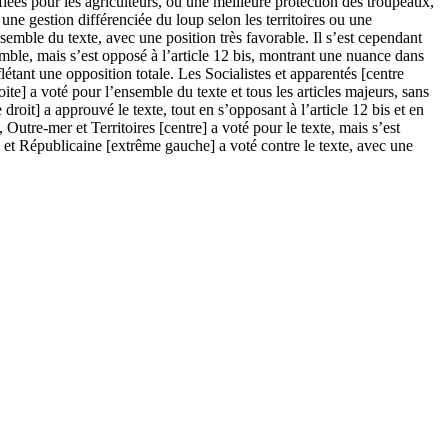
ifiées pour les agriculteurs, ou une meilleure protection des troupeaux,
ne gestion différenciée du loup selon les territoires ou une
emble du texte, avec une position très favorable. Il s’est cependant
mble, mais s’est opposé à l’article 12 bis, montrant une nuance dans
étant une opposition totale. Les Socialistes et apparentés [centre
oite] a voté pour l’ensemble du texte et tous les articles majeurs, sans
oit] a approuvé le texte, tout en s’opposant à l’article 12 bis et en
, Outre-mer et Territoires [centre] a voté pour le texte, mais s’est
e et Républicaine [extrême gauche] a voté contre le texte, avec une