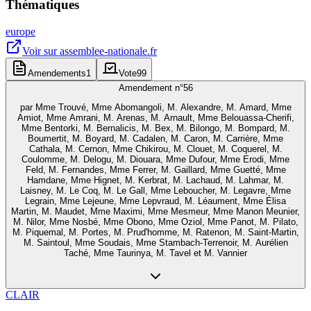
Thématiques
europe
Voir sur
assemblee-nationale.fr
Amendements
1
Vote
99
Amendement n°
56
par
Mme Trouvé, Mme Abomangoli, M. Alexandre, M. Amard, Mme
Amiot, Mme Amrani, M. Arenas, M. Arnault, Mme Belouassa-Cherifi,
Mme Bentorki, M. Bernalicis, M. Bex, M. Bilongo, M. Bompard, M.
Boumertit, M. Boyard, M. Cadalen, M. Caron, M. Carrière, Mme
Cathala, M. Cernon, Mme Chikirou, M. Clouet, M. Coquerel, M.
Coulomme, M. Delogu, M. Diouara, Mme Dufour, Mme Erodi, Mme
Feld, M. Fernandes, Mme Ferrer, M. Gaillard, Mme Guetté, Mme
Hamdane, Mme Hignet, M. Kerbrat, M. Lachaud, M. Lahmar, M.
Laisney, M. Le Coq, M. Le Gall, Mme Leboucher, M. Legavre, Mme
Legrain, Mme Lejeune, Mme Lepvraud, M. Léaument, Mme Élisa
Martin, M. Maudet, Mme Maximi, Mme Mesmeur, Mme Manon Meunier,
M. Nilor, Mme Nosbé, Mme Obono, Mme Oziol, Mme Panot, M. Pilato,
M. Piquemal, M. Portes, M. Prud'homme, M. Ratenon, M. Saint-Martin,
M. Saintoul, Mme Soudais, Mme Stambach-Terrenoir, M. Aurélien
Taché, Mme Taurinya, M. Tavel et M. Vannier
CLAIR