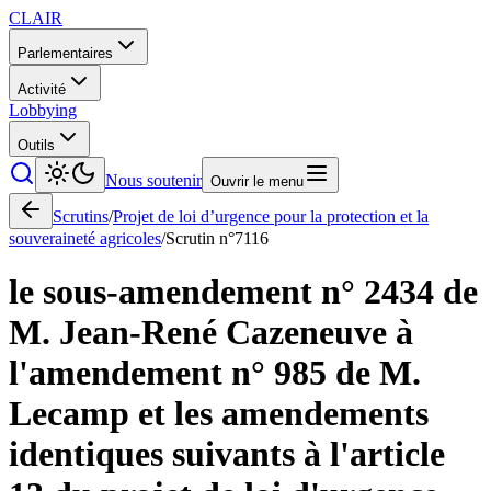
CLAIR
Parlementaires
Activité
Lobbying
Outils
Nous soutenir
Ouvrir le menu
Scrutins
/
Projet de loi d’urgence pour la protection et la
souveraineté agricoles
/
Scrutin n°
7116
le sous-amendement n° 2434 de
M. Jean-René Cazeneuve à
l'amendement n° 985 de M.
Lecamp et les amendements
identiques suivants à l'article