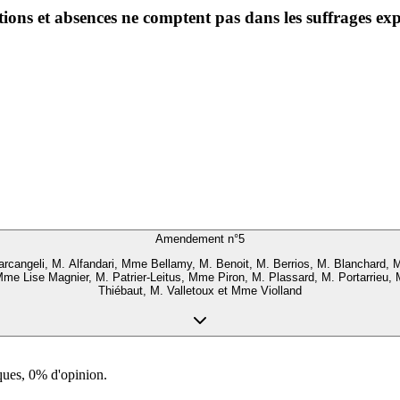
ntions et absences ne comptent pas dans les suffrages ex
Amendement n°
5
arcangeli, M. Alfandari, Mme Bellamy, M. Benoit, M. Berrios, M. Blanchard, 
 Mme Lise Magnier, M. Patrier-Leitus, Mme Piron, M. Plassard, M. Portarri
Thiébaut, M. Valletoux et Mme Violland
ques, 0% d'opinion.