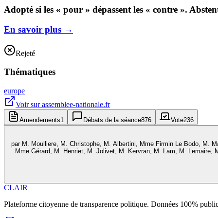
Adopté si les « pour » dépassent les « contre ». Abste
En savoir plus
→
Rejeté
Thématiques
europe
Voir sur
assemblee-nationale.fr
Amendements
1
Débats de la séance
876
Vote
236
par
M. Moulliere, M. Christophe, M. Albertini, Mme Firmin Le Bodo, M. M
Mme Gérard, M. Henriet, M. Jolivet, M. Kervran, M. Lam, M. Lemaire,
CLAIR
Plateforme citoyenne de transparence politique. Données 100% publi