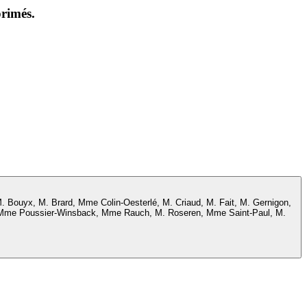
primés.
M. Bouyx, M. Brard, Mme Colin-Oesterlé, M. Criaud, M. Fait, M. Gernigon,
eu, Mme Poussier-Winsback, Mme Rauch, M. Roseren, Mme Saint-Paul, M.